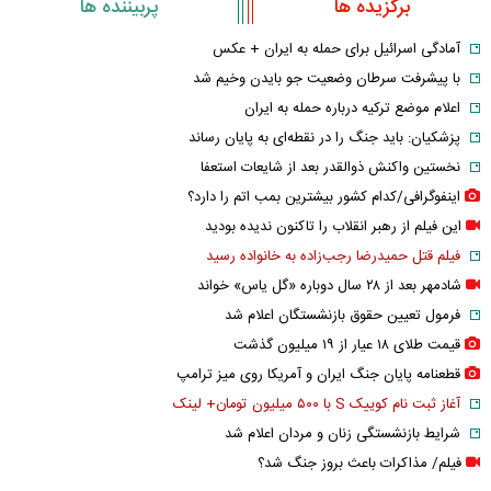
برگزیده ها
پربیننده ها
آمادگی اسرائیل برای حمله به ایران + عکس
با پیشرفت سرطان وضعیت جو بایدن وخیم شد
اعلام موضع ترکیه درباره حمله به ایران
پزشکیان: باید جنگ را در نقطه‌ای به پایان رساند
نخستین واکنش ذوالقدر بعد از شایعات استعفا
اینفوگرافی/کدام کشور بیشترین بمب اتم را دارد؟
این فیلم از رهبر انقلاب را تاکنون ندیده بودید
فیلم قتل حمیدرضا رجب‌زاده به خانواده رسید
شادمهر بعد از ۲۸ سال دوباره «گل یاس» خواند
فرمول تعیین حقوق بازنشستگان اعلام شد
قیمت طلای ۱۸ عیار از ۱۹ میلیون گذشت
قطعنامه پایان جنگ ایران و آمریکا روی میز ترامپ
آغاز ثبت نام کوییک S با ۵۰۰ میلیون تومان+ لینک
شرایط بازنشستگی زنان و مردان اعلام شد
فیلم/ مذاکرات باعث بروز جنگ شد؟