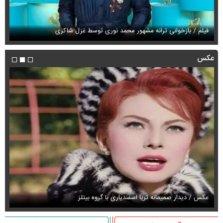
فیلم / بازخوانی ترانه مشهور محمد نوری توسط غزل شاکری
فی
عکس
عکس / دیدار صمیمانه ثریا اسفندیاری با گروه بیتلز
عک