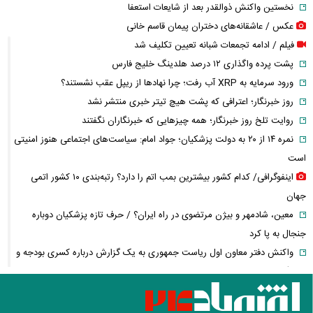
نخستین واکنش ذوالقدر بعد از شایعات استعفا
عکس / عاشقانه‌های دختران پیمان قاسم خانی
فیلم / ادامه تجمعات شبانه تعیین تکلیف شد
پشت پرده واگذاری ۱۲ درصد هلدینگ خلیج فارس
ورود سرمایه به XRP آب رفت؛ چرا نهادها از ریپل عقب نشستند؟
روز خبرنگار؛ اعترافی که پشت هیچ تیتر خبری منتشر نشد
روایت تلخ روز خبرنگار؛ همه چیزهایی که خبرنگاران نگفتند
نمره ۱۴ از ۲۰ به دولت پزشکیان؛ جواد امام: سیاست‌های اجتماعی هنوز امنیتی
است
اینفوگرافی/ کدام کشور بیشترین بمب اتم را دارد؟ رتبه‌بندی ۱۰ کشور اتمی
جهان
معین، شادمهر و بیژن مرتضوی در راه ایران؟ / حرف تازه پزشکیان دوباره
جنجال به پا کرد
واکنش دفتر معاون اول ریاست جمهوری به یک گزارش درباره کسری بودجه و
کالابرگ
چگونه جنگ معاملات «هوش مصنوعی» ترامپ در خلیج فارس را نابود کرد؟
این افراد بیشتر سرطان مری می‌گیرند؛ عوامل خطر را جدی بگیرید