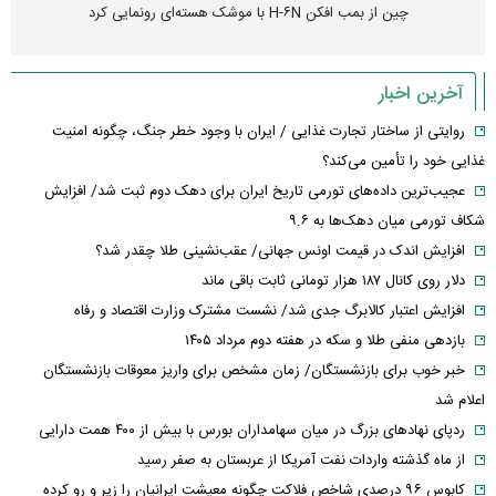
چین از بمب افکن H-۶N با موشک هسته‌ای رونمایی کرد
آخرین اخبار
روایتی از ساختار تجارت غذایی / ایران با وجود خطر جنگ، چگونه امنیت
غذایی خود را تأمین می‌کند؟
عجیب‌ترین داده‌های تورمی تاریخ ایران برای دهک دوم ثبت شد/ افزایش
شکاف تورمی میان دهک‌ها به ۹.۶
افزایش اندک در قیمت اونس جهانی/ عقب‌نشینی طلا چقدر شد؟
دلار روی کانال ۱۸۷ هزار تومانی ثابت باقی ماند
افزایش اعتبار کالابرگ جدی شد/ نشست مشترک وزارت اقتصاد و رفاه
بازدهی منفی طلا و سکه در هفته دوم مرداد ۱۴۰۵
خبر خوب برای بازنشستگان/ زمان مشخص برای واریز معوقات بازنشستگان
اعلام شد
ردپای نهاد‌های بزرگ در میان سهامداران بورس با بیش از ۴۰۰ همت دارایی
از ماه گذشته واردات نفت آمریکا از عربستان به صفر رسید
کابوس ۹۶ درصدی شاخص فلاکت چگونه معیشت ایرانیان را زیر و رو کرده