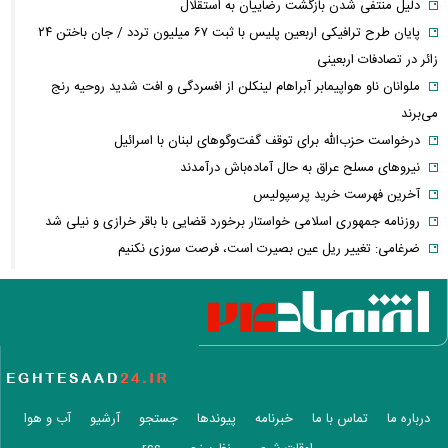
دلیل منتفی شدن بازگشت رضاییان به استقلال
پایان طرح ترافیکی اربعین پلیس با ثبت ۶۷ میلیون تردد / جان باختن ۲۴
زائر در تصادفات اربعینی
ملوانان ناو هواپیمابر آبراهام لینکلن از افسردگی و افت شدید روحیه رنج
می‌برند
درخواست حزب‌الله برای توقف گفت‌وگوهای لبنان با اسرائیل
نیروهای مسلح عراق به حال آماده‌باش درآمدند
آخرین فهرست خرید پرسپولیس
روزنامه جمهوری اسلامی خواستار برخورد قضایی با باقر خرازی و نیلی شد
ضرغامی: تغییر ریل عین بصیرت است، فرصت سوزی نکنیم
تکذیب اعمال ضریب ۲.۷ برای اینترنت بین‌الملل از سوی سازمان تنظیم
مقررات
شرایط جدید تمدید اجاره اعلام شد
الحدث: به زودی بیانیه‌ای مشترک از سوی عمان و ایران درباره «ایجاد یک
گذرگاه موقت در تنگه هرمز» منتشر می‌شود
تغییر زمانبندی‌ شارژ اعتبار کالابرگ
درباره ما
تماس با ما
خبرنامه
پیوندها
جستجو
آرشیو
آب و هوا
پیشنهاد ۱۳۲میلیاردی رامین رضاییان به استقلال