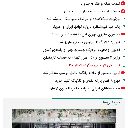
قیمت سکه و طلا + جدول
قیمت دلار، یورو و سایر ارز‌ها + جدول
جزئیات شوکه‌کننده از موشک خیبرشکن منتشر شد
یک خبر غیرمنتظره درباره توافق ایران و آمریکا
مسافران متروی تهران این نقشه جدید را ببینند
فوری/ کالابرگ ۴ میلیون تومانی واریز شد
آخرین وضعیت ترافیک جاده چالوس و راه‌های کشور
واریز ۴ میلیون و ۲۵۰ هزار تومان به حساب کارمندان
ترور علی لاریجانی چگونه اتفاق افتاد؟
اولین تصاویر از حادثه بالگرد حامل ترامپ منتشر شد
فوری/ قطع یارانه نقدی و کالابرگ کلید خورد
حمله خلبانان ایرانی به پایگاه آمریکا بدون GPS
خواندنی‌ها