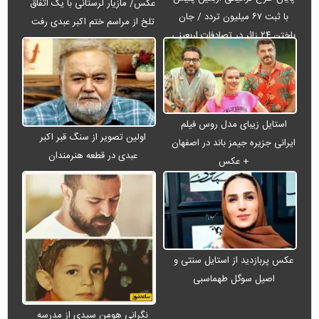
عکس/ مازیار لرستانی با یک اتفاق
با ثبت ۶۷ میلیون تردد / جان
تلخ از مراسم ختم اکبر عبدی رفت
باختن ۲۴ زائر در تصادفات اربعینی
استایل زیبای مدل روس فیلم
اولین تصویر از سنگ قبر اکبر
ایرانی جزیره جیمز باند در اصفهان
عبدی در قطعه هنرمندان
+ عکس
عکس پربازدید از استایل سنتی و
اصیل سوگل طهماسبی
نگرانی هومن سیدی از مدرسه