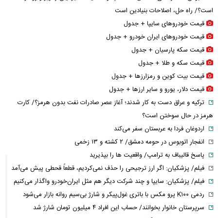
است؟/ راه حل، اصلاحات بنیادین است
قیمت خودرو‌های سایپا + جدول
قیمت خودرو‌های ایران خودرو + جدول
قیمت سکه پارسیان + جدول
قیمت سکه و طلا + جدول
قیمت بیت کوین و رمزارز‌ها + جدول
قیمت دلار، یورو و سایر ارز‌ها + جدول
ترکیه و عراق دست به کار شدند؛ آغاز عصر صادرات نفت بدون هرمز؟/ کارت
هرمز در حال سوختن است؟
اردوغان فردا به عربستان سفر می‌کند
انفجار اتوبوس در حومه دمشق/ ۲ کشته و ۱۳ زخمی
پاسخ قالیباف به ترامپ/ واقعیت ها را بپذیرید
فیلم/ پزشکیان: اگر ارز ترجیحی را حذف نمی‌کردیم، قطعاً قحطی پیش می‌آمد
فیلم/ پزشکیان: سایپا و چند شرکت دیگر هم مثل ایران‌خودرو واگذار می‌کنیم
ردمی K۱۰۰ پرو مکس با باتری غول‌پیکر و شارژ بی‌سیم روانه بازار می‌شود
سرپرستان خانوار بخوانند/ حساب این افراد ۴ میلیون تومان شارژ شد