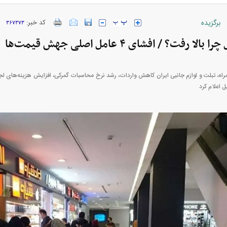
برگزیده
کد خبر:
۳۶۷۳۷۳
خودرو + جدول
قیمت خودرو‌های ایران خودرو + جدول
قیمت سکه و 
 رفت؟ / افشای ۴ عامل اصلی جهش قیمت‌ها
ه، تبلت و لوازم جانبی ایران کاهش واردات، رشد نرخ محاسبات گمرکی، افزایش هزینه‌های لج
ل اعلام کرد
پیش‌بینی بورس امروز دوشنبه ۱۲ مرداد ماه