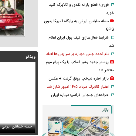
فوری/ قطع یارانه نقدی و کالابرگ کلید
خورد
حمله خلبانان ایرانی به پایگاه آمریکا بدون
GPS
شرایط فعال‌سازی کیف پول ایران اعلام
شد
نام احمد جنتی دوباره بر سر زبان‌ها افتاد
ویدئو
پوستر جدید رهبر انقلاب با یک پیام مهم
منتشر شد
بازار اجاره لپ‌تاپ رونق گرفت + عکس
اعتبار کالابرگ مرداد ۱۴۰۵ امروز شارژ شد
حرف‌های جنجالی ترامپ درباره ایران
بازار
 | سید محمد خاتمی چگونه عمامه می‌بندد؟
تایل جدید صابر ابر در فضای مجازی پربازدید شد
حمله خلبانان ایرانی به
عکس تاریخی ثریا اس