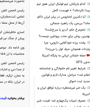
به‌صورت غیرمستقیم د
کدام بازیکنان تیم فوتبال ایران هنوز تیم
پیدا نکرده‌اند؟ + فهرست کامل
رئیس انجمن تلفن هم
تمامی ثبت‌سفارش‌ها
آیا دکترین اختاپوس در برابر ایران ناکام
آن‌ها از محل منشا ص
ماند؟ بررسی یک راهبرد جنجالی
تخم‌مرغ خام، آب‌پز یا سرخ‌شده؟
اسدی خاطرنشان کرد
بهترین روش برای جذب پروتئین چیست؟
پیش از جنگ نیز قیم
پشت پرده خودکفایی دارویی؛ چرا
واردات همچنان حرف اول را می‌زند؟
محاسبات با ارز ۱۵۵ هزار تومانی و تقریبا نزدیک به نرخ آزاد انجام می‌شود.
حمله خلبانان ایرانی به پایگاه آمریکا
بدون GPS
شرایط تغییر نام خانوادگی و شناسنامه
از مبدا دبی و امارات
اعلام شد+ مراحل، مدارک لازم و قوانین
به عمان، ترکیه، اف
جدید ثبت احوال
در ایران، بلکه در 
یک خبر غیرمنتظره درباره توافق ایران و
آمریکا
قیمت 
بیشتر بخوانید:
مصرف لبنیات یک‌چهارم شد؛ قیمت شیر