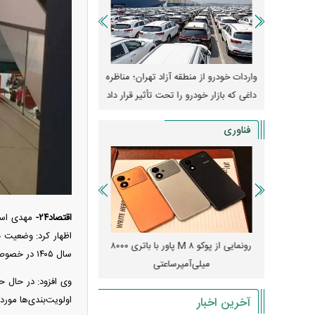
ی بهمن دیزل
واردات خودرو از منطقه آزاد تهران؛ مناظره
قیمت خودرو وارد فاز ج
داغی که بازار خودرو را تحت تأثیر قرار داد
واکنش بازار به تحولات
فناوری
اقتصاد۲۴-
مهدی اسد
اظهار کرد: وضعیت ب
قدرت تهدید
رونمایی از پوکو M ۸ پاور با باتری ۸۰۰۰
چین
سال ۱۴۰۵ در خصوص واردات تلفن همراه اعلام نشده است که چه برنامه‌ریزی‌ای برای واردات تلفن همراه و حتی تولید در سال جدید وجود دارد.
؟
میلی‌آمپرساعتی
رونمایی کر
وی افزود: در حال ح
آخرین اخبار