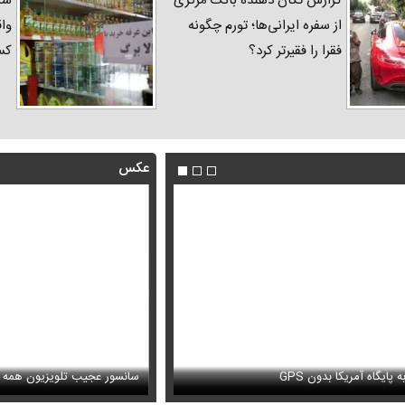
گزارش تکان‌ دهنده بانک مرکزی
شک
از سفره ایرانی‌ها؛ تورم چگونه
واق
فقرا را فقیرتر کرد؟
کس
عکس
این نقشه جدید متروی تهران شما ر
 پایگاه آمریکا بدون GPS
فندیاری در کاخ گلستان ۷۵ سال پیش
می‌رساند + ویدئو
سانسور عجیب تلویزیون همه 