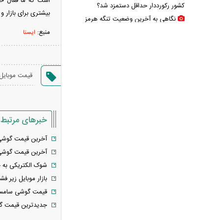
است که ما فعال حو
کشور رکورددار حداقل دستمزد شد؟
بیشتری برای بازار و 
نگاهی به آخرین وضعیت تنگه هرمز
آغاز حذف یارانه نقدی و کالابرگ از مرداد
منبع:
ایسنا
۱۴۰۵؛ چه کسانی دیگر یارانه نمی‌گیرند؟
ترامپ مدعی شد: ایران با من تماس
گرفت و برای حمله آماده‌ایم
قیمت موبایل
سانسور عجیب تلویزیون همه را متعجب
کرد
شرایط فعال‌سازی کیف پول ایران اعلام
خبرهای مرتبط
شد
کالابرگ ۴ میلیون تومانی واریز شد؛
آخرین قیمت گوشی
راهنمای استعلام و پیگیری برای افراد بدون
آخرین قیمت گوشی‌های موبا
یارانه + اینفوگرافی
شوک الکتریکی به 
ترافیک سنگین در جاده چالوس؛ آخرین
بازار موبایل زیر ف
وضعیت راه‌های کشور امروز اعلام شد
قیمت گوشی سامسونگ، شیائو
استایل جدید صابر ابر در فضای مجازی
جدیدترین قیمت گوش
پربازدید شد