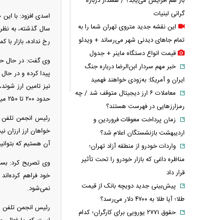
باز هم افزایش می‌یابد؟ / هشدار درباره
گرانی لبنیات
اسدی افزود: با ای
این نقشه جدید متروی تهران شما را به
تمام جاهای دیدنی شهر می‌رساند + ویدئو
رخ نداده، بازار با 
قیمت انواع دستگاه ماینر + جدول
وی گفت: در حال حاض
خبر مهم سردار ابن‌الرضا درباره جنگ
پیدا کرده‌ و در حا
ایران و آمریکا: به‌زودی خواهند فهمید
نیز تامین ارز شوند
معاملات ۶ ارز دیجیتال متوقف شد / چه
حدود ۲۰۰ تا ۲۵۰ میلیون دلار ثبت‌سفارش تامین ارز نشده وجود دارد.
رمزارزهایی در فهرست هستند؟
رئیس انجمن تلفن همر
زمان پرداخت معوقات فروردین و
خواهان ارز ارزان نی
اردیبهشت بازنشستگان اعلام شد؟
آن هستیم که بتوانی
واردات خودرو از منطقه آزاد تهران؛
مناظره داغی که بازار خودرو را تحت تأثیر
وی تصریح کرد: بسیار
قرار داد
خود فراهم کرده‌اند 
پیش‌بینی جدید دویچه‌ بانک از قیمت
نمی‌شود.
طلا؛ آیا طلا به ۴۷۰۰ دلار می‌رسد؟
رئیس انجمن تلفن همر
حقوق ۲۷۷۱ یورویی برای کارگران؛ کدام