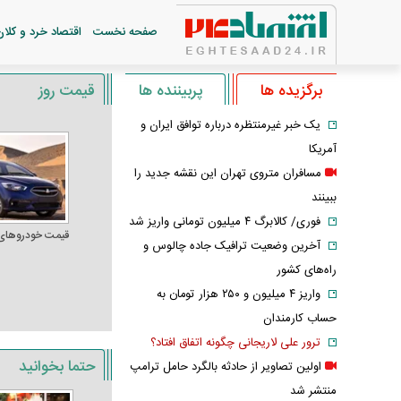
صفحه نخست
اقتصاد خرد و کلان
برگزیده ها
پربیننده ها
قیمت روز
یک خبر غیرمنتظره درباره توافق ایران و
آمریکا
مسافران متروی تهران این نقشه جدید را
ببینند
فوری/ کالابرگ ۴ میلیون تومانی واریز شد
قیمت خودرو‌های
آخرین وضعیت ترافیک جاده چالوس و
راه‌های کشور
واریز ۴ میلیون و ۲۵۰ هزار تومان به
حساب کارمندان
ترور علی لاریجانی چگونه اتفاق افتاد؟
حتما بخوانید
اولین تصاویر از حادثه بالگرد حامل ترامپ
منتشر شد