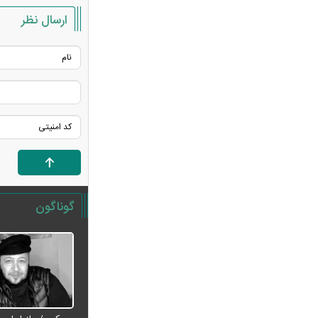
هواشناسی جدول زمانی بارش‌ها را
ارسال نظر
منتشر کرد/ اوج بارندگی در انتظار کدام
مناطق است؟ + نقشه
عکس تاریخی ثریا اسفندیاری در کاخ
گلستان ۷۵ سال پیش
سحر دولتشاهی درباره ویدیوی جنجالی:
قصد بی‌احترامی به اذان نداشتم
ببینید | سید محمد خاتمی چگونه عمامه
می‌بندد؟
شارژ حساب کارمندان آغاز شد؛ واریز ۴
گوناگون
میلیون و ۲۵۰ هزار تومان امروز ۱۵ مرداد
۱۴۰۵
ماجرای سنگ مزار اکبر عبدی چیست؟
ترور علی لاریجانی چگونه اتفاق افتاد؟
جزئیات جدید از نحوه ردیابی دبیر شعام
بازار اجاره لپ‌تاپ رونق گرفت + عکس