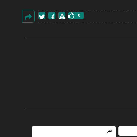
0
گزارش
خطا