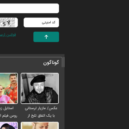
قوانین ارس
گوناگون
عکس/ مازیار لرستانی
استایل زی
با یک اتفاق تلخ از
روس فیلم ای
مراسم ختم اکبر عبدی
جیمز باند د