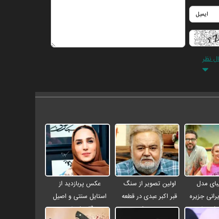
ال نظر
بای مدل
اولین تصویر از سنگ
عکس پربازدید از
رانی جزیره
قبر اکبر عبدی در قطعه
استایل سنتی و اصیل
ر اصفهان +
هنرمندان
سوگل طهماسبی