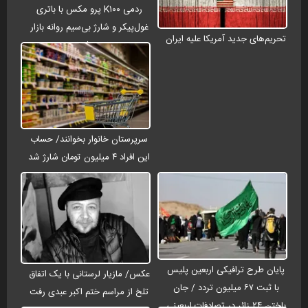
ردمی K۱۰۰ پرو مکس با باتری
غول‌پیکر و شارژ بی‌سیم روانه بازار
تحریم‌های جدید آمریکا علیه ایران
می‌شود
سرپرستان خانوار بخوانند/ حساب
این افراد ۴ میلیون تومان شارژ شد
پایان طرح ترافیکی اربعین پلیس
عکس/ مازیار لرستانی با یک اتفاق
با ثبت ۶۷ میلیون تردد / جان
تلخ از مراسم ختم اکبر عبدی رفت
باختن ۲۴ زائر در تصادفات اربعینی