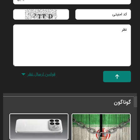
قوانین ارسال نظر
گوناگون