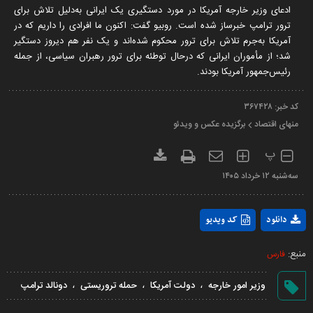
ادعای وزیر خارجه آمریکا در مورد دستگیری یک ایرانی به‌دلیل تلاش برای
ترور ترامپ خبرساز شده است. روبیو گفت: اکنون ما افرادی را داریم که در
آمریکا به‌جرم تلاش برای ترور محکوم شده‌اند و یک نفر هم دیروز دستگیر
شد؛ از مأموران ایرانی که درحال توطئه برای ترور رهبران سیاسی، از جمله
رئیس‌جمهور آمریکا بودند.
کد خبر:
۳۶۷۴۲۸
منهای اقتصاد
برگزیده عکس و ویدئو
پ
سه‌شنبه ۱۲ خرداد ۱۴۰۵
Play
دانلود
کد ویدیو
Video
منبع:
فارس
،
،
،
وزیر امور خارجه
دولت آمریکا
حمله تروریستی
دونالد ترامپ