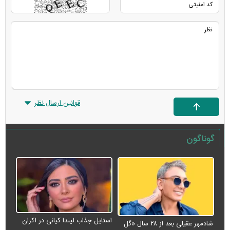
قوانین ارسال نظر
گوناگون
استایل جذاب لیندا کیانی در اکران
شادمهر عقیلی بعد از ۲۸ سال «گل