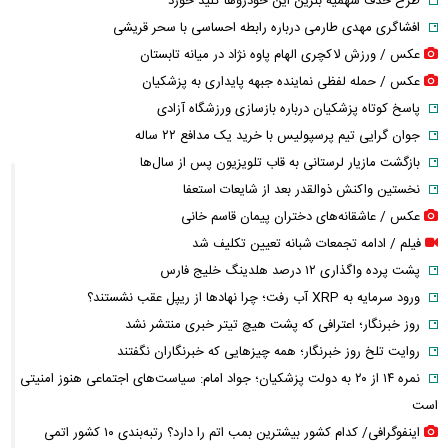
طرح حذف سهمیه بنزین این خودرو‌ها کلید خورد
افشاگری مهدی طارمی درباره رابطه احساسی با سحر قریشی
عکس / ورزش لاکچری الهام پاوه نژاد در میانه تابستان
عکس / حمله لفظی نماینده جبهه پایداری به پزشکیان
پاسخ کوتاه پزشکیان درباره بازسازی ورزشگاه آزادی
جوان گرایی تیم پرسپولیس با خرید یک مدافع ۲۲ ساله
بازگشت مازیار لرستانی به قاب تلویزیون پس از سال‌ها
نخستین واکنش ذوالقدر بعد از شایعات استعفا
عکس / عاشقانه‌های دختران پیمان قاسم خانی
فیلم / ادامه تجمعات شبانه تعیین تکلیف شد
پشت پرده واگذاری ۱۲ درصد هلدینگ خلیج فارس
ورود سرمایه به XRP آب رفت؛ چرا نهادها از ریپل عقب نشستند؟
روز خبرنگار؛ اعترافی که پشت هیچ تیتر خبری منتشر نشد
روایت تلخ روز خبرنگار؛ همه چیزهایی که خبرنگاران نگفتند
نمره ۱۴ از ۲۰ به دولت پزشکیان؛ جواد امام: سیاست‌های اجتماعی هنوز امنیتی
است
اینفوگرافی/ کدام کشور بیشترین بمب اتم را دارد؟ رتبه‌بندی ۱۰ کشور اتمی