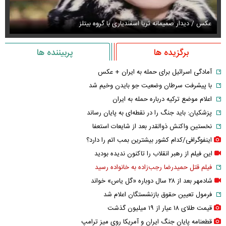
عکس / دیدار صمیمانه ثریا اسفندیاری با گروه بیتلز
عک
برگزیده ها
پربیننده ها
آمادگی اسرائیل برای حمله به ایران + عکس
با پیشرفت سرطان وضعیت جو بایدن وخیم شد
اعلام موضع ترکیه درباره حمله به ایران
پزشکیان: باید جنگ را در نقطه‌ای به پایان رساند
نخستین واکنش ذوالقدر بعد از شایعات استعفا
اینفوگرافی/کدام کشور بیشترین بمب اتم را دارد؟
این فیلم از رهبر انقلاب را تاکنون ندیده بودید
فیلم قتل حمیدرضا رجب‌زاده به خانواده رسید
شادمهر بعد از ۲۸ سال دوباره «گل یاس» خواند
فرمول تعیین حقوق بازنشستگان اعلام شد
قیمت طلای ۱۸ عیار از ۱۹ میلیون گذشت
قطعنامه پایان جنگ ایران و آمریکا روی میز ترامپ