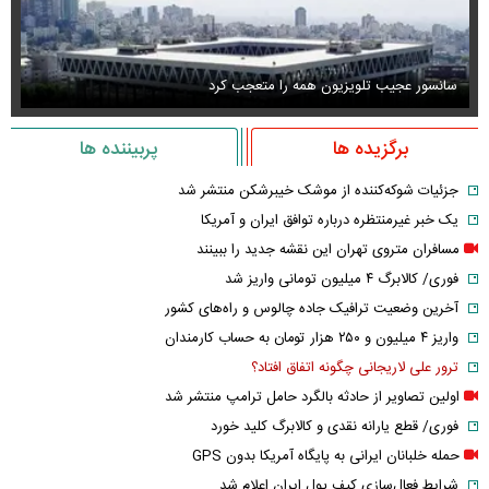
سانسور عجیب تلویزیون همه را متعجب کرد
اس
برگزیده ها
پربیننده ها
جزئیات شوکه‌کننده از موشک خیبرشکن منتشر شد
یک خبر غیرمنتظره درباره توافق ایران و آمریکا
مسافران متروی تهران این نقشه جدید را ببینند
فوری/ کالابرگ ۴ میلیون تومانی واریز شد
آخرین وضعیت ترافیک جاده چالوس و راه‌های کشور
واریز ۴ میلیون و ۲۵۰ هزار تومان به حساب کارمندان
ترور علی لاریجانی چگونه اتفاق افتاد؟
اولین تصاویر از حادثه بالگرد حامل ترامپ منتشر شد
فوری/ قطع یارانه نقدی و کالابرگ کلید خورد
حمله خلبانان ایرانی به پایگاه آمریکا بدون GPS
شرایط فعال‌سازی کیف پول ایران اعلام شد