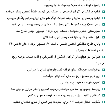
پاسخ قالیباف به ترامپ/ واقعیت ها را بپذیرید
فیلم/ پزشکیان: اگر ارز ترجیحی را حذف نمی‌کردیم، قطعاً قحطی پیش می‌آمد
فیلم/ پزشکیان: سایپا و چند شرکت دیگر هم مثل ایران‌خودرو واگذار می‌کنیم
ردمی K۱۰۰ پرو مکس با باتری غول‌پیکر و شارژ بی‌سیم روانه بازار می‌شود
سرپرستان خانوار بخوانند/ حساب این افراد ۴ میلیون تومان شارژ شد
دلیل منتفی شدن بازگشت رضاییان به استقلال
پایان طرح ترافیکی اربعین پلیس با ثبت ۶۷ میلیون تردد / جان باختن ۲۴
زائر در تصادفات اربعینی
ملوانان ناو هواپیمابر آبراهام لینکلن از افسردگی و افت شدید روحیه رنج
می‌برند
درخواست حزب‌الله برای توقف گفت‌وگوهای لبنان با اسرائیل
نیروهای مسلح عراق به حال آماده‌باش درآمدند
آخرین فهرست خرید پرسپولیس
روزنامه جمهوری اسلامی خواستار برخورد قضایی با باقر خرازی و نیلی شد
ضرغامی: تغییر ریل عین بصیرت است، فرصت سوزی نکنیم
تکذیب اعمال ضریب ۲.۷ برای اینترنت بین‌الملل از سوی سازمان تنظیم