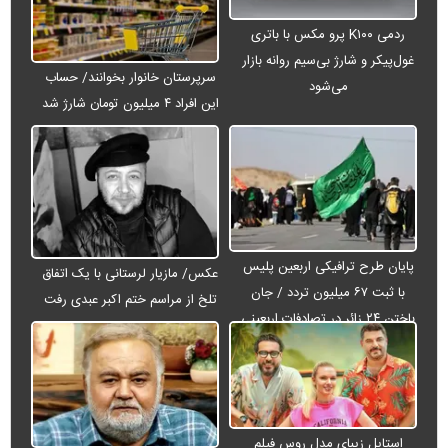
ردمی K۱۰۰ پرو مکس با باتری
غول‌پیکر و شارژ بی‌سیم روانه بازار
سرپرستان خانوار بخوانند/ حساب
می‌شود
این افراد ۴ میلیون تومان شارژ شد
پایان طرح ترافیکی اربعین پلیس
عکس/ مازیار لرستانی با یک اتفاق
با ثبت ۶۷ میلیون تردد / جان
تلخ از مراسم ختم اکبر عبدی رفت
باختن ۲۴ زائر در تصادفات اربعینی
استایل زیبای مدل روس فیلم