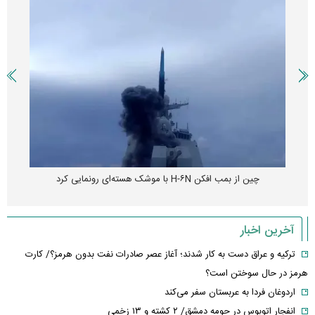
چین از بمب افکن H-۶N با موشک هسته‌ای رونمایی کرد
آخرین اخبار
ترکیه و عراق دست به کار شدند؛ آغاز عصر صادرات نفت بدون هرمز؟/ کارت
هرمز در حال سوختن است؟
اردوغان فردا به عربستان سفر می‌کند
انفجار اتوبوس در حومه دمشق/ ۲ کشته و ۱۳ زخمی