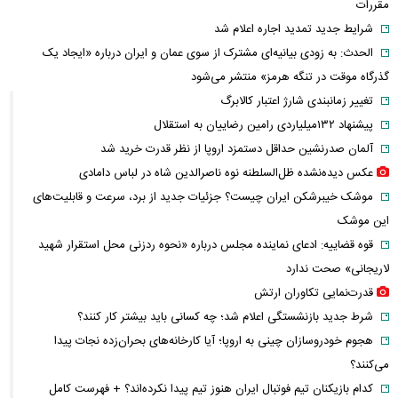
مقررات
شرایط جدید تمدید اجاره اعلام شد
الحدث: به زودی بیانیه‌ای مشترک از سوی عمان و ایران درباره «ایجاد یک
گذرگاه موقت در تنگه هرمز» منتشر می‌شود
تغییر زمانبندی‌ شارژ اعتبار کالابرگ
پیشنهاد ۱۳۲میلیاردی رامین رضاییان به استقلال
آلمان صدرنشین حداقل دستمزد اروپا از نظر قدرت خرید شد
عکس دیده‌نشده ظل‌السلطنه نوه ناصرالدین شاه در لباس دامادی
موشک خیبرشکن ایران چیست؟ جزئیات جدید از برد، سرعت و قابلیت‌های
این موشک
قوه قضاییه: ادعای نماینده مجلس درباره «نحوه ردزنی محل استقرار شهید
لاریجانی» صحت ندارد
قدرت‌نمایی تکاوران ارتش
شرط جدید بازنشستگی اعلام شد؛ چه کسانی باید بیشتر کار کنند؟
هجوم خودروسازان چینی به اروپا؛ آیا کارخانه‌های بحران‌زده نجات پیدا
می‌کنند؟
کدام بازیکنان تیم فوتبال ایران هنوز تیم پیدا نکرده‌اند؟ + فهرست کامل