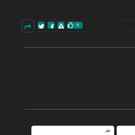
0
گزارش
خطا