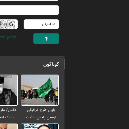
قوانین ارس
گوناگون
پایان طرح ترافیکی
عکس/ مازیا
اربعین پلیس با ثبت
با یک اتفا
۶۷ میلیون تردد / جان
مراسم ختم 