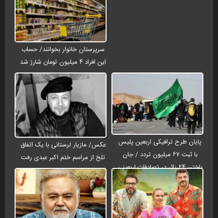
سرپرستان خانوار بخوانند/ حساب
این افراد ۴ میلیون تومان شارژ شد
پایان طرح ترافیکی اربعین پلیس
عکس/ مازیار لرستانی با یک اتفاق
با ثبت ۶۷ میلیون تردد / جان
تلخ از مراسم ختم اکبر عبدی رفت
باختن ۲۴ زائر در تصادفات اربعینی