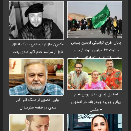
پایان طرح ترافیکی اربعین پلیس
عکس/ مازیار لرستانی با یک اتفاق
با ثبت ۶۷ میلیون تردد / جان
تلخ از مراسم ختم اکبر عبدی رفت
باختن ۲۴ زائر در تصادفات اربعینی
استایل زیبای مدل روس فیلم
اولین تصویر از سنگ قبر اکبر
ایرانی جزیره جیمز باند در اصفهان
عبدی در قطعه هنرمندان
+ عکس