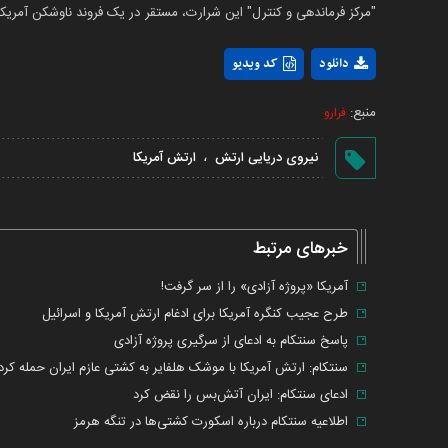
"مرکز فرماندهی و کنترل" این شرارت، مستقر در یک فروند ناوشکن آمری
دانلود
کد ویدیو
منبع:
فرارو
،
نیروی دریایی ارتش
ارتش آمریکا
خبرهای مرتبط
آمریکا «پروژه آزادی» را از سر گرفت!
طرح عجیب کنگره آمریکا برای ادغام ارتش آمریکا و اسرائیل
پاسخ سنتکام به ادعای از سرگیری پروژه آزادی
سنتکام: ارتش آمریکا با موشک هلفایر به کشتی عازم ایران حمله کرد
ادعای سنتکام: ایران آتش‌بس را نقض کرد
اطلاعیه سنتکام درباره اسکورت کشتی‌ها در تنگه هرمز