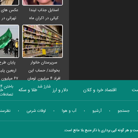
استایل جذاب لیندا
عکس های زی
کیانی در اکران ماه
تهرانی در 
پنهان + عکس
سرپرستان خانوار
پایان طرح
بخوانند/ حساب این
اربعین پلی
افراد ۴ میلیون تومان
۶۷ میلیون
شارژ شد
ست
اقتصاد خرد و کلان
دلار و ارز
طلا و سکه
خو
تصادفات 
بورس
انرژی
چندرسانه ای
منهای اقتصاد
جستجو
آرشیو
آب و هوا
اوقات شرعی
نظرسن