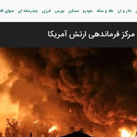
دلار و ارز
طلا و سکه
خودرو
مسکن
بورس
انرژی
چندرسانه ای
منهای اق
 مرکز فرماندهی ارتش آمریکا