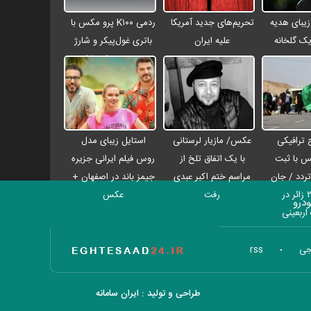
بای هدیه
تحریم‌های جدید آمریکا
ردمی K۱۰۰ پرو مکس با
یک گلخانه
علیه ایران
باتری غول‌پیکر و شارژ
بی‌سیم روانه بازار
می‌شود
 ترافیکی
عکس/ مازیار لرستانی
استایل زیبای مدل
س با ثبت
با یک اتفاق تلخ از
روس فیلم ایرانی جزیره
 تردد / جان
مراسم ختم اکبر عبدی
جیمز باند در اصفهان +
باختن ۲۴ زائر در
رفت
عکس
درو
اربعینی
تاریخ اقتصاد
جی
rss
طراحی و تولید :
ایران سامانه