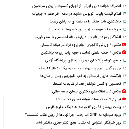
انصراف خواننده زن ایرانی از اجرای کنسرت با بیژن مرتضوی
اعلام قیمت بلیت اتوبوس مشهد در دهه آخر صفر + جزئیات
پزشکیان: باید جنگ را در نقطه‌ای به پایان رساند
طرح حذف سهمیه بنزین این خودرو‌ها کلید خورد
افشاگری مهدی طارمی درباره رابطه احساسی با سحر قریشی
عکس / ورزش لاکچری الهام پاوه نژاد در میانه تابستان
عکس / حمله لفظی نماینده جبهه پایداری به پزشکیان
پاسخ کوتاه پزشکیان درباره بازسازی ورزشگاه آزادی
جوان گرایی تیم پرسپولیس با خرید یک مدافع ۲۲ ساله
بازگشت مازیار لرستانی به قاب تلویزیون پس از سال‌ها
نخستین واکنش ذوالقدر بعد از شایعات استعفا
عکس / عاشقانه‌های دختران پیمان قاسم خانی
فیلم / ادامه تجمعات شبانه تعیین تکلیف شد
پشت پرده واگذاری ۱۲ درصد هلدینگ خلیج فارس
ورود سرمایه به XRP آب رفت؛ چرا نهادها از ریپل عقب نشستند؟
روز خبرنگار؛ اعترافی که پشت هیچ تیتر خبری منتشر نشد