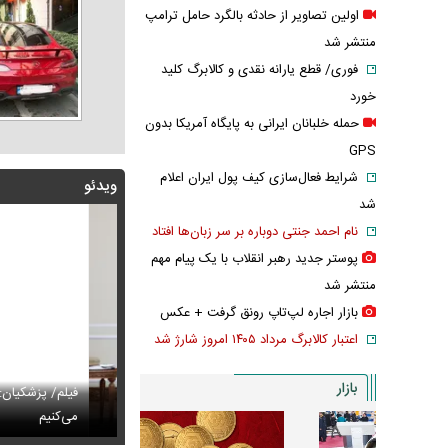
اولین تصاویر از حادثه بالگرد حامل ترامپ
منتشر شد
فوری/ قطع یارانه نقدی و کالابرگ کلید
خورد
حمله خلبانان ایرانی به پایگاه آمریکا بدون
GPS
شرایط فعال‌سازی کیف پول ایران اعلام
ویدئو
شد
نام احمد جنتی دوباره بر سر زبان‌ها افتاد
پوستر جدید رهبر انقلاب با یک پیام مهم
منتشر شد
بازار اجاره لپ‌تاپ رونق گرفت + عکس
اعتبار کالابرگ مرداد ۱۴۰۵ امروز شارژ شد
بازار
پزشکیان: اگر ارز ترجیحی را حذف نمی‌کردیم، قطعاً قحطی
فیلم/ پزشکیان: سایپ
ی‌آمد
تایل جدید صابر ابر در فضای مجازی پربازدید شد
می‌کنیم
عکس دیده‌نشده 