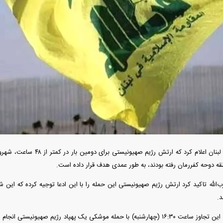
دید شد/ اولین
هجوم خودروسازان چینی به اروپا؛ آیا
واردات خودرو از منطق
 سیاسی + جدول
کارخانه‌های بحران‌زده نجات پیدا می‌کنند؟
داغی که بازار خودرو ر
حزب‌الله لبنان اعلام کرد که ارت
 دوحه کفررمان رفته بودند، به‌ طور عمدی هدف قرار داده است.
ب‌الله تاکید کرد ارتش رژیم صهیونیستی این حمله را با این ادعا توجیه کرده که این 
فند؛ قدرت تهدید
رونمایی از پوکو M ۸ پاور با باتری ۸۰۰۰
.
 است؟
میلی‌آمپرساعتی
رونمای
بر اساس این بیانیه، این تجاوز ساعت ۱۶:۳۰ (چهارشنبه) با حمله موشکی یک پهپاد رژیم ص