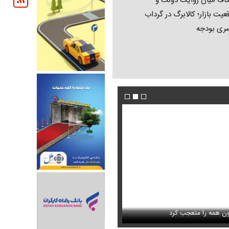
اف میان روایت دولت و
عیت بازار؛ کالابرگ در گرداب
ری بودجه
فیلم/ پزشکیان: اگر ارز ترجیحی را حذف نمی‌کردی
دون GPS
را متعجب کرد
پیش می‌آمد
استایل جدید صابر ابر در فضای مجازی پرباز