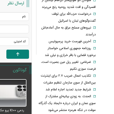
ملوانان ناو هواپیمابر آبراهام لینکلن از
ارسال نظر
افسردگی و افت شدید روحیه رنج می‌برند
درخواست حزب‌الله برای توقف
گفت‌وگوهای لبنان با اسرائیل
نیروهای مسلح عراق به حال آماده‌باش
درآمدند
آخرین فهرست خرید پرسپولیس
روزنامه جمهوری اسلامی خواستار
برخورد قضایی با باقر خرازی و نیلی شد
ضرغامی: تغییر ریل عین بصیرت است،
فرصت سوزی نکنیم
گوناگون
تکذیب اعمال ضریب ۲.۷ برای اینترنت
بین‌الملل از سوی سازمان تنظیم مقررات
شرایط جدید تمدید اجاره اعلام شد
الحدث: به زودی بیانیه‌ای مشترک از
سوی عمان و ایران درباره «ایجاد یک گذرگاه
موقت در تنگه هرمز» منتشر می‌شود
ردمی K۱۰۰ پ