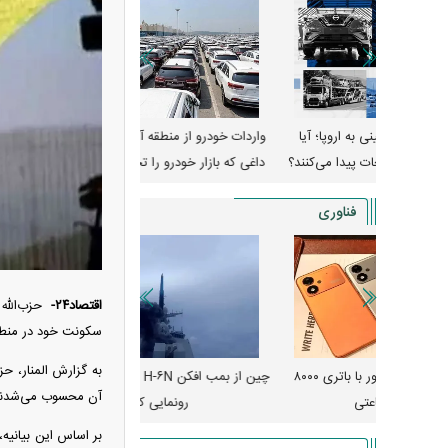
وپا؛ آیا
واردات خودرو از منطقه آزاد تهران؛ مناظره
قیمت خودرو وارد فاز ج
دا می‌کنند؟
داغی که بازار خودرو را تحت تأثیر قرار داد
واکنش بازار به تحولات
فناوری
اقتصاد۲۴-
سکونت خود در منطقه
به گزارش المنار، حز
رونمایی از پوکو M ۸ پاور با باتری ۸۰۰۰
چین از بمب افکن H-۶N با موشک هسته‌ای
پهپاد رهگیر یا موشک پدا
آن محسوب می‌شدند
رونمایی کرد
کدامیک بیشتر