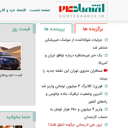
صفحه نخست
اقتصاد خرد و کلان
برگزیده ها
پربیننده ها
قیمت روز
جزئیات شوکه‌کننده از موشک خیبرشکن
منتشر شد
یک خبر غیرمنتظره درباره توافق ایران و
آمریکا
مسافران متروی تهران این نقشه جدید را
قیمت خودرو‌های
ببینند
فوری/ کالابرگ ۴ میلیون تومانی واریز شد
آخرین وضعیت ترافیک جاده چالوس و
راه‌های کشور
واریز ۴ میلیون و ۲۵۰ هزار تومان به
حتما بخوانید
حساب کارمندان
ترور علی لاریجانی چگونه اتفاق افتاد؟