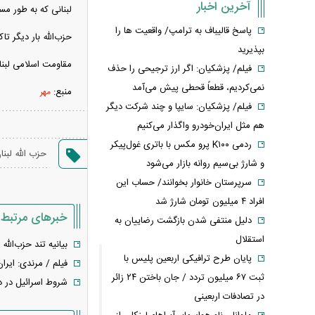
آخرین اخبار
لبنانی که به‌ طور م
پاسخ قالیباف به ترامپ/ واقعیت ها را
حزب‌الله بار دیگر ت
بپذیرید
مقاومت اسلامی لبنا
فیلم/ پزشکیان: اگر ارز ترجیحی را حذف
نمی‌کردیم، قطعاً قحطی پیش می‌آمد
منبع:
مهر
فیلم/ پزشکیان: سایپا و چند شرکت دیگر
هم مثل ایران‌خودرو واگذار می‌کنیم
ردمی K۱۰۰ پرو مکس با باتری غول‌پیکر
حزب الله لبنا
و شارژ بی‌سیم روانه بازار می‌شود
سرپرستان خانوار بخوانند/ حساب این
افراد ۴ میلیون تومان شارژ شد
خبرهای مرتبط
دلیل منتفی شدن بازگشت رضاییان به
استقلال
بیانیه تند حزب‌الله 
پایان طرح ترافیکی اربعین پلیس با
فیلم / مرندی: ایرا
ثبت ۶۷ میلیون تردد / جان باختن ۲۴ زائر
شروط اسرائیل در دو
در تصادفات اربعینی