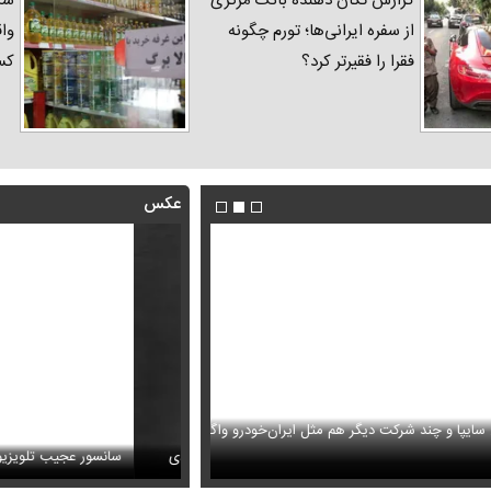
گزارش تکان‌ دهنده بانک مرکزی
شک
از سفره ایرانی‌ها؛ تورم چگونه
واق
فقرا را فقیرتر کرد؟
کس
عکس
ا و چند شرکت دیگر هم مثل ایران‌خودرو واگذار
ظل‌السلطنه نوه ناصرالدین شاه در لباس دامادی
حمله خلبانان ایرانی به پایگاه آمریکا ب
سانسور عجیب تلویزیون همه 