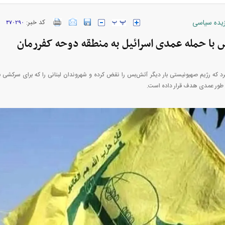
زیده سیاسی
کد خبر:
۳۷۰۲۹۰
با حمله عمدی اسرائیل به منطقه دوحه کفررمان
ارز‌ها + جدول
قیمت خودرو‌های ایران خودرو + جدول
قیمت خودرو‌های ای
 کرد که رژیم صهیونیستی بار دیگر آتش‌بس را نقض کرده و شهروندان لبنانی را که برای سرک
ه‌ طور عمدی هدف قرار داده است.
بازار مسکن؛ فنر
کارنامه مردود محسن پاک‌ نژاد؛ از افت شدید
 شده
درآمد ارزی تا بازی با عزل و نصب‌ها
۰۵