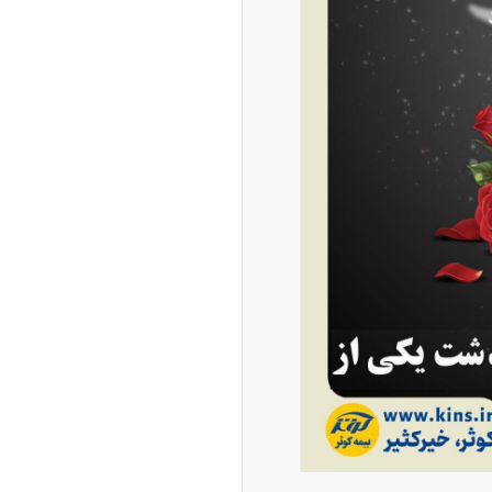
ه آزاد تهران؛ مناظره
ا تحت تأثیر قرار داد
چین از بمب افکن H-۶N با موشک هسته‌ای
ی کرد