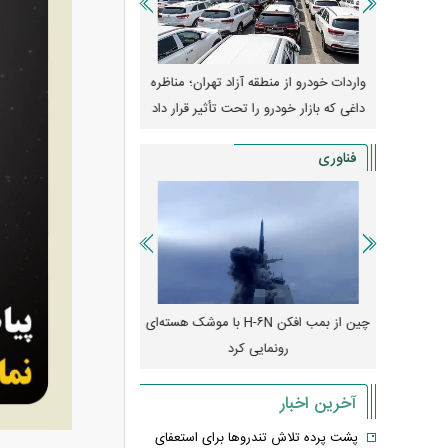
وپا؛ آیا
واردات خودرو از منطقه آزاد تهران؛ مناظره
قیمت خودرو وارد فاز ج
دا می‌کنند؟
داغی که بازار خودرو را تحت تأثیر قرار داد
واکنش بازار به تحولات
فناوری
رونمایی از پوکو M ۸ پاور با باتری ۸۰۰۰
چین از بمب افکن H-۶N با موشک هسته‌ای
پهپاد رهگیر یا موشک پدا
رونمایی کرد
کدامیک بیشتر
آخرین اخبار
پشت پرده تلاش تندروها برای استعفای