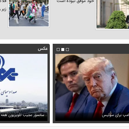
خود موفق نبوده است
فلاک
زیر 
عکس
فیلم/ توصیه رهبر شهید درباره اح
رامپ برای سوئیس
ظل‌السلطنه نوه ناصرالدین شاه در لباس دامادی
خامنه ای
سانسور عجیب تلویزیون همه 