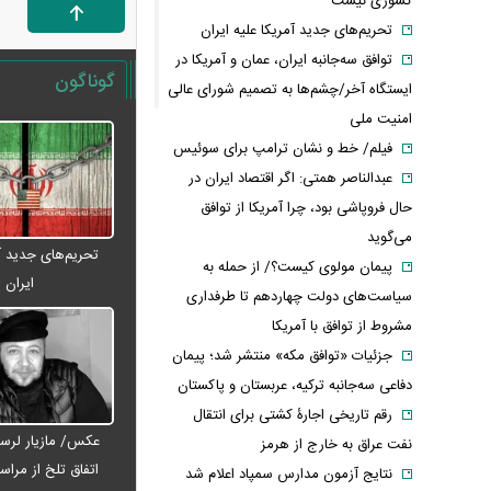
کشوری نیست
تحریم‌های جدید آمریکا علیه ایران
توافق سه‌جانبه ایران، عمان و آمریکا در
گوناگون
ایستگاه آخر/چشم‌ها به تصمیم شورای عالی
امنیت ملی
فیلم/ خط و نشان ترامپ برای سوئیس
عبدالناصر همتی: اگر اقتصاد ایران در
حال فروپاشی بود، چرا آمریکا از توافق
می‌گوید
تحریم‌های جدید آم
پیمان مولوی کیست؟/ از حمله به
ایران
سیاست‌های دولت چهاردهم تا طرفداری
مشروط از توافق با آمریکا
جزئیات «توافق مکه» منتشر شد؛ پیمان
دفاعی سه‌جانبه ترکیه، عربستان و پاکستان
رقم تاریخی اجارۀ کشتی برای انتقال
عکس/ مازیار لرست
نفت عراق به خارج از هرمز
اتفاق تلخ از مراس
نتایج آزمون مدارس سمپاد اعلام شد