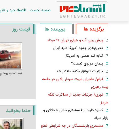
صفحه نخست
اقتصاد خرد و کلان
برگزیده ها
پربیننده ها
قیمت روز
پیش بینی آب و هوای تهران ۱۷ مرداد
تحریم‌های جدید آمریکا علیه ایران
کنایه تند همتی به آمریکا
پیمان مولوی کیست؟
جزئیات «توافق مکه» منتشر شد
قیمت خودرو‌های
فیلم/ ماجرای غیبت سردار رادان در جلسه
بیت رهبری
فوری/ جزئیات جدید از مذاکرات تنگه
هرمز
حتما بخوانید
کمبود دارو؛ از قفسه‌های خالی تا دلالان و
بازار سیاه
مستمری بازنشستگان در چه شرایطی قطع