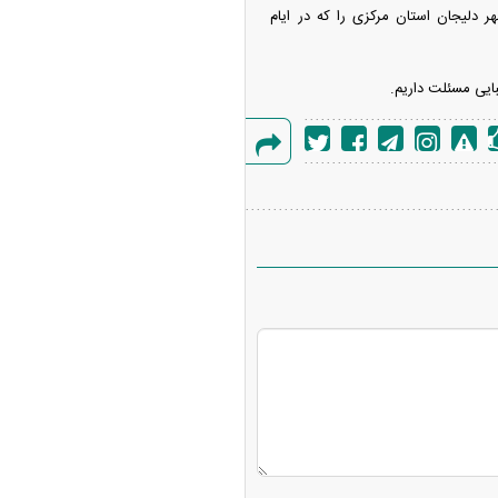
شت نماینده برتر بیمه کوثر، جناب آقای علی رفیعی (نماینده ۵۳۴۷) از شهر دلیجان استان مرکزی را که در ایام
بایی مسئلت داریم.
گزارش
خطا