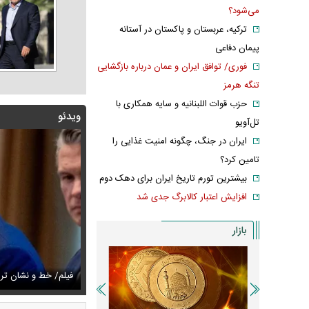
می‌شود؟
ترکیه، عربستان و پاکستان در آستانه
پیمان دفاعی
فوری/ توافق ایران و عمان درباره بازگشایی
تنگه هرمز
حزب قوات اللبنانیه و سایه همکاری با
ویدئو
تل‌آویو
ایران در جنگ، چگونه امنیت غذایی را
تامین کرد؟
بیشترین تورم تاریخ ایران برای دهک دوم
افزایش اعتبار کالابرگ جدی شد
بازار
زشکیان:از قالیباف خواهش کردیم که رئیس تیم مذاکره‌کننده
تایل جدید صابر ابر در فضای مجازی پربازدید شد
فیلم/ خط و نشان ت
عکس دیده‌نشده 