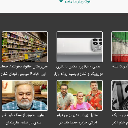
قوانین ارسال نظر
ریکا علیه
ردمی K۱۰۰ پرو مکس با باتری
سرپرستان خانوار بخوانند/ حساب
غول‌پیکر و شارژ بی‌سیم روانه بازار
این افراد ۴ میلیون تومان شارژ
می‌شود
شد
انی با یک
استایل زیبای مدل روس فیلم
اولین تصویر از سنگ قبر اکبر
م ختم اکبر
ایرانی جزیره جیمز باند در
عبدی در قطعه هنرمندان