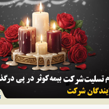
دید شد/ اولین
هجوم خودروسازان چینی به اروپا؛ آیا
واردات خودرو از منطق
 سیاسی + جدول
کارخانه‌های بحران‌زده نجات پیدا می‌کنند؟
داغی که بازار خودرو ر
فند؛ قدرت تهدید
رونمایی از پوکو M ۸ پاور با باتری ۸۰۰۰
 است؟
میلی‌آمپرساعتی
رونمای