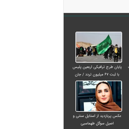
پایان طرح ترافیکی اربعین پلیس
با ثبت ۶۷ میلیون تردد / جان
باختن ۲۴ زائر در تصادفات
اربعینی
عکس پربازدید از استایل سنتی و
اصیل سوگل طهماسبی