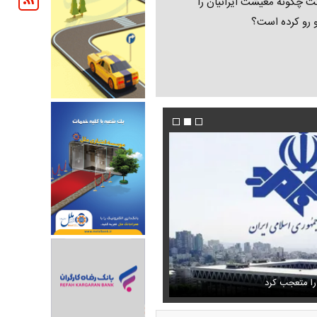
ت چگونه معیشت ایرانیان را
و رو کرده است؟
تمال اسارت مجتبی و مصطفی
فیلم/پزشکیان:از قالیباف خواهش کردیم که رئیس ت
را متعجب کرد
شود
استایل جدید صابر ابر در فضای مجازی پرباز