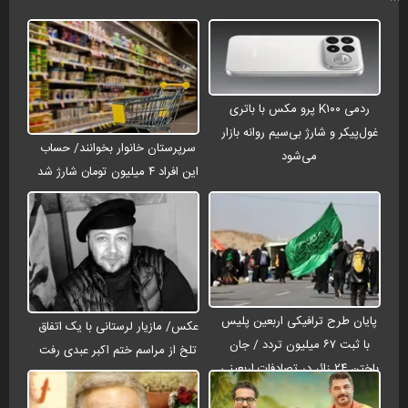
ردمی K۱۰۰ پرو مکس با باتری
غول‌پیکر و شارژ بی‌سیم روانه بازار
سرپرستان خانوار بخوانند/ حساب
می‌شود
این افراد ۴ میلیون تومان شارژ شد
پایان طرح ترافیکی اربعین پلیس
عکس/ مازیار لرستانی با یک اتفاق
با ثبت ۶۷ میلیون تردد / جان
تلخ از مراسم ختم اکبر عبدی رفت
باختن ۲۴ زائر در تصادفات اربعینی