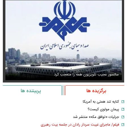
سانسور عجیب تلویزیون همه را متعجب کرد
اس
برگزیده ها
پربیننده ها
کنایه تند همتی به آمریکا
پیمان مولوی کیست؟
جزئیات «توافق مکه» منتشر شد
فیلم/ ماجرای غیبت سردار رادان در جلسه بیت رهبری