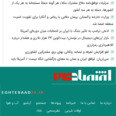
جزئیات توافق‌نامه دفاع مشترک مکه/ هر گونه حملهٔ مسلحانه به هر یک از
کشورها، حمله به هر سه کشور
وزارت خارجه پاکستان: پیمان دفاعی با ریاض و آنکارا برای تقویت امنیت
منطقه امضا شد
اذعان ترامپ به تاثیر جنگ با ایران بر انتخابات میان دوره‌ای آمریکا
بازار ارزهای دیجیتال در نوسان/ بیت‌کوین ۶۴ هزار دلاری و هشدار درباره
کلاهبرداری رمزارزی
لغو افزایش تعرفه و تصاعد پلکانی بهای برق مشترکین کشاورزی
سی‌ان‌ان: توافق ایران و عمان به معنای بازگشایی تنگه نیست / آمریکا باید
شروط بیشتری را برآورده کند
فعال‌سازی کیف پول ایران با یک کد دستوری/ انتقال وجه با شماره تلفن
همراه
فیلم/ سردار کوثری: جلسه بیت رهبری با اصرار شمخانی/ ماجرای غیبت سردار
رادان!
فوری/ جزئیات جدید از مذاکرات تنگه هرمز/ انطباق با حقوق بین‌الملل و
درباره ما
تماس با ما
خبرنامه
پیوندها
جستجو
آرشیو
آب و هوا
ممنوعیت عبور ناوهای آمریکا
اوقات شرعی
نظرسنجی
rss
سردار آزمون در استقلال؟ / ماجرای تماس بختیاری‌زاده با مهاجم تیم ملی