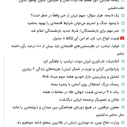
رسانه اماراتی: دور هفتم مذاکرات لبنان و اسرائیل؛ بدون توافق، بدون
عقب‌نشینی
یک لایحه، هزار سؤال؛ سهم ایران از خزر واقعاً در خطر است؟
با وجود جنگ و تحریم می‌توان شرایط اقتصادی را بهبود بخشید
خبر مهم برای بازنشستگان/ شرط جدید بازنشستگی اعلام شد
قیمت انواع لپ تاپ ام اس آی MSI + جدول
فیلم/ ترامپ: در نظرسنجی‌های اقتصادی باید بیش از ۱۰۰ درصد رأی داشته
باشم
آتلانتیک: تاب‌آوری ایران دولت ترامپ را غافلگیر کرد
پارادوکس گرانی و تورم در شمال ایران/ هزینه‌های زندگی ۲ برابری
تحلیل و پیش‌بینی بازار خودرو هفته سوم مرداد ۱۴۰۵
ریسک بزرگ استقلال روی آسانی با پنجره بسته
رشد ۴.۸ درصدی قیمت جهانی طلا در معاملات هفته
نقاش و تصویرگر برجسته ایرانی درگذشت
معاون عراقچی: در هیچ دوره‌ای هماهنگی بین میدان و دیپلماسی را مانند
حال حاضر نداشتیم
وزارت دفاع چین: به نوسازی ارتش در بالاترین سطح ادامه خواهیم داد