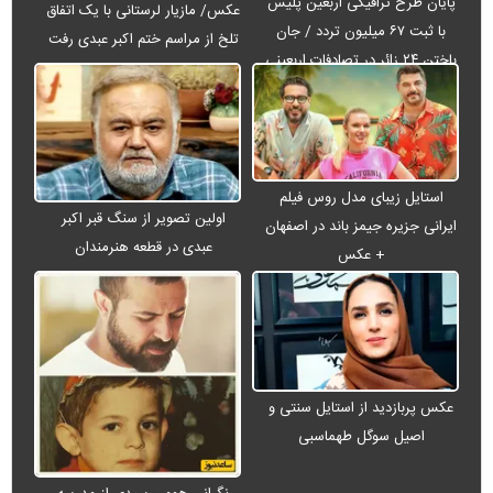
پایان طرح ترافیکی اربعین پلیس
عکس/ مازیار لرستانی با یک اتفاق
با ثبت ۶۷ میلیون تردد / جان
تلخ از مراسم ختم اکبر عبدی رفت
باختن ۲۴ زائر در تصادفات اربعینی
استایل زیبای مدل روس فیلم
اولین تصویر از سنگ قبر اکبر
ایرانی جزیره جیمز باند در اصفهان
عبدی در قطعه هنرمندان
+ عکس
عکس پربازدید از استایل سنتی و
اصیل سوگل طهماسبی