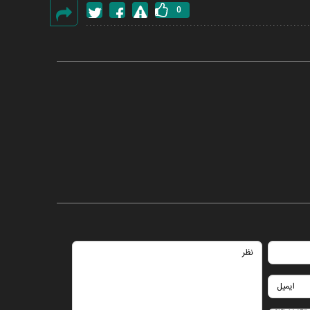
0
گزارش
خطا