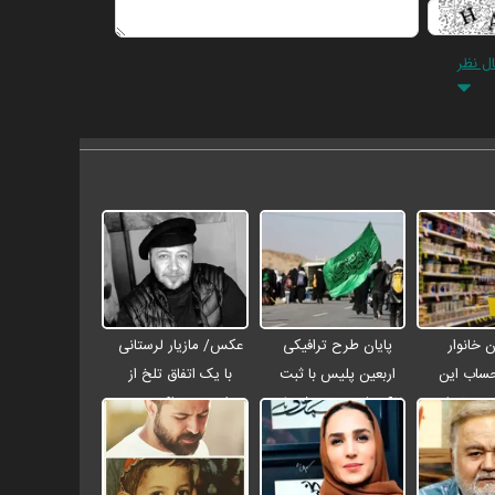
ال نظر
 خانوار
پایان طرح ترافیکی
عکس/ مازیار لرستانی
حساب این
اربعین پلیس با ثبت
با یک اتفاق تلخ از
۴ میلیون تومان
۶۷ میلیون تردد / جان
مراسم ختم اکبر عبدی
 شد
باختن ۲۴ زائر در
رفت
تصادفات اربعینی