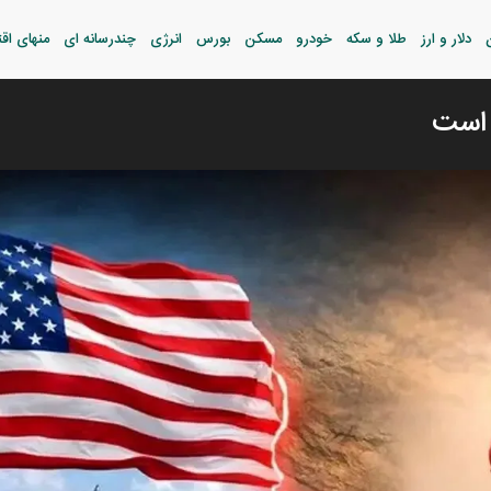
دلار و ارز
طلا و سکه
خودرو
مسکن
بورس
انرژی
چندرسانه ای
منهای اق
 است