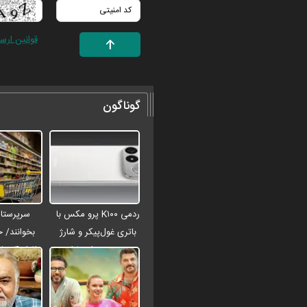
قوانین ارس
گوناگون
ردمی K۱۰۰ پرو مکس با
سرپرستان
باتری غول‌پیکر و شارژ
بخوانند/ 
بی‌سیم روانه بازار
افراد 
می‌شود
شارژ