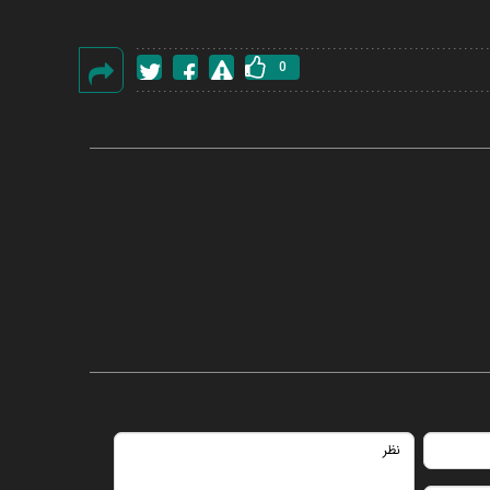
0
گزارش
خطا