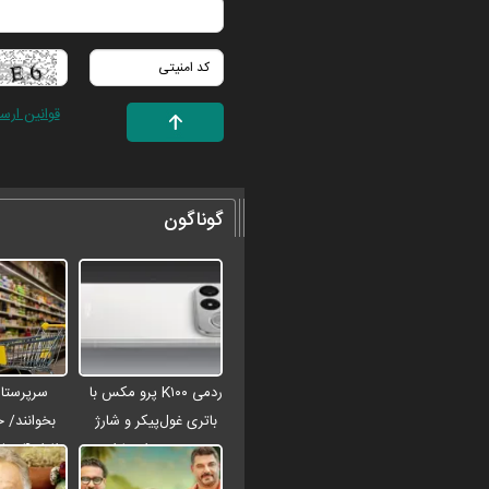
قوانین ارس
گوناگون
ردمی K۱۰۰ پرو مکس با
سرپرستان
باتری غول‌پیکر و شارژ
بخوانند/ 
بی‌سیم روانه بازار
افراد 
می‌شود
شارژ