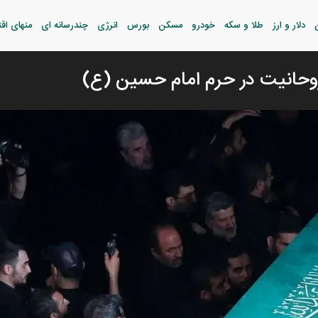
دلار و ارز
طلا و سکه
خودرو
مسکن
بورس
انرژی
چندرسانه ای
منهای اق
روحانیت در حرم امام حسین (ع)