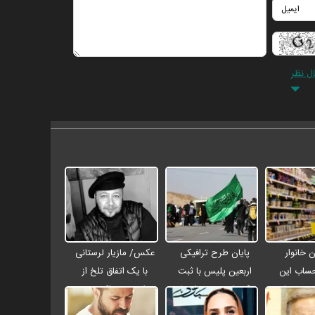
ال نظر
 خانوار
پایان طرح ترافیکی
عکس/ مازیار لرستانی
حساب این
اربعین پلیس با ثبت
با یک اتفاق تلخ از
۴ میلیون تومان
۶۷ میلیون تردد / جان
مراسم ختم اکبر عبدی
 شد
باختن ۲۴ زائر در
رفت