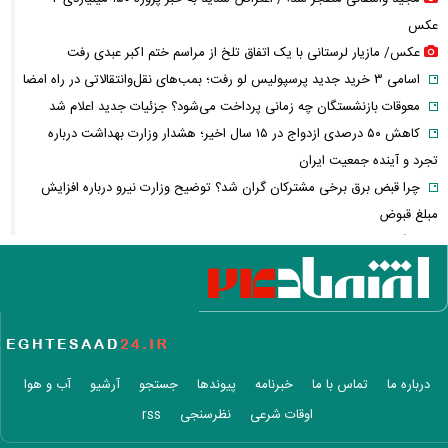
عکس
عکس/ مازیار لرستانی با یک اتفاق تلخ از مراسم ختم اکبر عبدی رفت
اسامی ۳ خرید جدید پرسپولیس لو رفت؛ بمب‌های نقل‌وانتقالاتی در راه امضا
معوقات بازنشستگان چه زمانی پرداخت می‌شود؟ جزئیات جدید اعلام شد
کاهش ۵۰ درصدی ازدواج در ۱۵ سال اخیر؛ هشدار وزارت بهداشت درباره
تجرد و آینده جمعیت ایران
چرا قبض برق برخی مشترکان گران شد؟ توضیح وزارت نیرو درباره افزایش
مبلغ قبوض
جنگ ایران، سود میلیاردی نفتی‌ها؛ چه کسانی از بحران انرژی سود می‌برند؟
مذاکرات ایران و آمریکا دوباره خبرساز شد؛ ونس چه گفت؟
وقتی درمان خصوصی لوکس می‌شود؛ سهم هزینه‌های پزشکی از حقوق مردم
چقدر است؟
بازار سهام جان گرفت؛ نقدینگی چرا دوباره به بورس برگشت؟
تنگه هرمز دوباره جنجالی شد/ انتقاد شریعتمداری از مذاکرات ایران و عمان
درباره ما
تماس با ما
خبرنامه
پیوندها
جستجو
آرشیو
آب و هوا
کشتی عربستان هدف موشک بالستیک قرار گرفت
اوقات شرعی
نظرسنجی
rss
وضعیت هواشناسی امروز