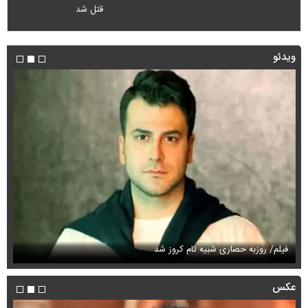
قتل شد
ویدئو
فیلم/ روزبه حصاری شبیه تام کروز شد
سی
عکس