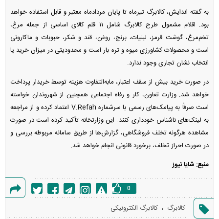
به گفته اندایش، کالابرگ تیرماه تا پایان مردادماه معتبر و قابل استفاده خواهد
بود. اقلام مشمول طرح کالابرگ شامل ۱۱ قلم کالای اساسی از جمله مرغ،
تخم‌مرغ، گوشت قرمز، لبنیات، برنج، روغن، قند و شکر، حبوبات و ماکارونی
است و محصولات کشاورزی میوه و تره بار است و محدودیتی در میزان خرید یا
انتخاب نشان تجاری وجود ندارد.
در صورت خرید بیش از سقف اعتبار، مابه‌التفاوت هزینه توسط خریدار پرداخت
خواهد شد. وزارت تعاون، کار و رفاه اجتماعی همچنین از شهروندان خواسته
است صرفاً به پیامک‌های رسمی با سرشماره V.Refah اعتماد کرده و از مراجعه
به لینک‌های ناشناس خودداری کنند. این وزارتخانه تأکید کرده است در صورت
مشاهده هرگونه تخلف فروشگاهی، گزارش‌ها از طریق سامانه مربوطه بررسی و
در صورت احراز تخلف، برخورد قانونی انجام خواهد شد.
منبع: شایا نیوز
0
گزارش
،
کالابرگ
کالابرگ الکترونیکی
خطا