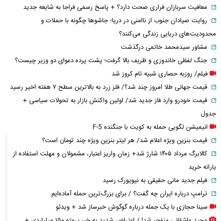
معافیت سربازان فراری صحت دارد؟ + پاسخ رسمی فراجا به شایعه جدید
روایت صیادان جنوب از ناامنی در دریا؛ جاشوها چگونه با حملات و
محدودیت‌های دریایی زندگی می‌کنند؟
مشاور سیدمحمد خاتمی درگذشت
جنگ لفظی خاندوزی و ظریف بالا گرفت؛ پشت پرده دعوای دو وزیر چیست؟
فیلم/ روزبه حصاری شبیه تام کروز شد
قیمت جهانی طلا امروز چند شد؟/ فلز زرد به بالاترین سطح ۷ هفته اخیر رسید
قیمت خودرو وارد فاز جدید شد/ اولین واکنش بازار به تحولات سیاسی +
جدول
انیمیشن لگویی حمله به کویت با جنگنده F-5
قیمت بنزین ویژه اعلام شد/ هر لیتر بنزین ویژه چند تومان است؟
کالابرگ مرداد ۱۴۰۵ شارژ شد+ زمان واریز اعتبار، مشمولان و مهلت استفاده از
یارانه خرید
فیلم جدید مانی حقیقی به نیویورک رسید
ترامپ درباره ایران چه گفت؟ / برای بزرگ‌ترین حمله آماده‌ایم
سینا حجازی با یک جمله درباره گوگوش خبرساز شد + ویدئو
مجید واشقانی منفجر شد! / اعتراض شدید به خبر پروژه ۱۵۰ میلیاردی +