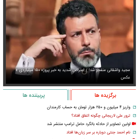
مجید واشقانی منفجر شد! / اعتراض شدید به خبر پروژه ۱۵۰ میلیاردی +
عکس
عک
برگزیده ها
پربیننده ها
واریز ۴ میلیون و ۲۵۰ هزار تومان به حساب کارمندان
ترور علی لاریجانی چگونه اتفاق افتاد؟
اولین تصاویر از حادثه بالگرد حامل ترامپ منتشر شد
نام احمد جنتی دوباره بر سر زبان‌ها افتاد