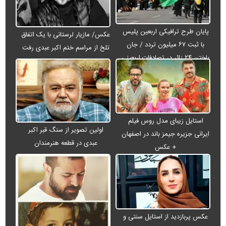
پایان طرح ترافیکی اربعین پلیس
عکس/ مازیار لرستانی با یک اتفاق
با ثبت ۶۷ میلیون تردد / جان
تلخ از مراسم ختم اکبر عبدی رفت
باختن ۲۴ زائر در تصادفات اربعینی
استایل زیبای مدل روس فیلم
اولین تصویر از سنگ قبر اکبر
ایرانی جزیره جیمز باند در اصفهان
عبدی در قطعه هنرمندان
+ عکس
عکس پربازدید از استایل سنتی و