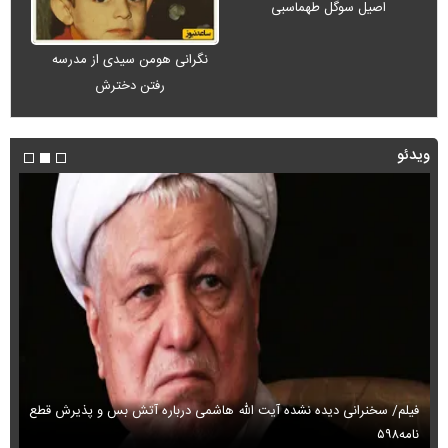
اصیل سوگل طهماسبی
نگرانی هومن سیدی از مدرسه
رفتن دخترش
ویدئو
فیلم/ سخنرانی دیده نشده آیت الله هاشمی درباره آتش بس و پذیرش قطع
فی
نامه۵۹۸
می