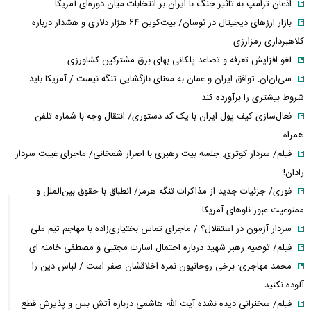
اذعان ترامپ به تاثیر جنگ با ایران بر انتخابات میان دوره‌ای آمریکا
بازار ارزهای دیجیتال در نوسان/ بیت‌کوین ۶۴ هزار دلاری و هشدار درباره
کلاهبرداری رمزارزی
لغو افزایش تعرفه و تصاعد پلکانی بهای برق مشترکین کشاورزی
سی‌ان‌ان: توافق ایران و عمان به معنای بازگشایی تنگه نیست / آمریکا باید
شروط بیشتری را برآورده کند
فعال‌سازی کیف پول ایران با یک کد دستوری/ انتقال وجه با شماره تلفن
همراه
فیلم/ سردار کوثری: جلسه بیت رهبری با اصرار شمخانی/ ماجرای غیبت سردار
رادان!
فوری/ جزئیات جدید از مذاکرات تنگه هرمز/ انطباق با حقوق بین‌الملل و
ممنوعیت عبور ناوهای آمریکا
سردار آزمون در استقلال؟ / ماجرای تماس بختیاری‌زاده با مهاجم تیم ملی
فیلم/ توصیه رهبر شهید درباره احتمال اسارت مجتبی و مصطفی خامنه ای
محمد مهاجری: برخی روحانیون نمره اخلاقشان صفر است / لباس دین را
آلوده نکنید
فیلم/ سخنرانی دیده نشده آیت الله هاشمی درباره آتش بس و پذیرش قطع