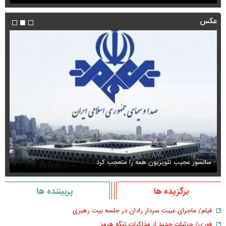
عکس
سانسور عجیب تلویزیون همه را متعجب کرد
اس
برگزیده ها
پربیننده ها
فیلم/ ماجرای غیبت سردار رادان در جلسه بیت رهبری
فوری/ جزئیات جدید از مذاکرات تنگه هرمز