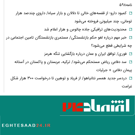
نامه۵۹۸
کمبود دارو؛ از قفسه‌های خالی تا دلالان و بازار سیاه/ داروی چندصد هزار
تومانی، چند میلیونی فروخته می‌شود
محدودیت‌های ترافیکی جاده چالوس و هزار اعلام شد
خبر مهم درباره لغو حکم بازنشستگی/ مستمری بازنشستگان تامین اجتماعی در
چه شرایطی قطع می‌شود؟
فوری/ توافق ایران و عمان درباره بازگشایی تنگه هرمز
سد دفاعی ریاض مستحکم می‌شود/ ترکیه، عربستان و پاکستان در آستانه
پیمان دفاعی + جرئیات
دردسر جدید همسر نتانیاهو/ از فریاد و توهین تا درخواست ۳۰۰ هزار شکل
غرامت
ترامپ:ذخایر تقریبا نامحدود داریم، اما برخی مهمات کم شده! / ونس یا روبیو
کدام گزینه محبوب ترامپ است؟
حزب قوات اللبنانیه؛ از همکاری با اسرائیل تا مخالفت با ایران / پرونده پیچیده
یک حزب مسیحی در بیروت
روایتی از ساختار تجارت غذایی / ایران با وجود خطر جنگ، چگونه امنیت