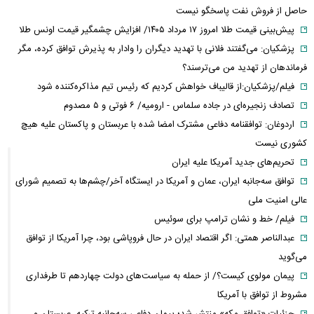
حاصل از فروش نفت پاسخگو نیست
پیش‌بینی قیمت طلا امروز ۱۷ مرداد ۱۴۰۵/ افزایش چشمگیر قیمت اونس طلا
پزشکیان: می‌گفتند فلانی با تهدید دیگران را وادار به پذیرش توافق کرده، مگر
فرماندهان از تهدید من می‌ترسند؟
فیلم/پزشکیان:از قالیباف خواهش کردیم که رئیس تیم مذاکره‌کننده شود
تصادف زنجیره‌ای در جاده سلماس - ارومیه/ ۶ فوتی و ۵ مصدوم
اردوغان: توافقنامه دفاعی مشترک امضا شده با عربستان و پاکستان علیه هیچ
کشوری نیست
تحریم‌های جدید آمریکا علیه ایران
توافق سه‌جانبه ایران، عمان و آمریکا در ایستگاه آخر/چشم‌ها به تصمیم شورای
عالی امنیت ملی
فیلم/ خط و نشان ترامپ برای سوئیس
عبدالناصر همتی: اگر اقتصاد ایران در حال فروپاشی بود، چرا آمریکا از توافق
می‌گوید
پیمان مولوی کیست؟/ از حمله به سیاست‌های دولت چهاردهم تا طرفداری
مشروط از توافق با آمریکا