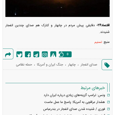
اقتصاد۲۴-
دقایقی پیش مردم در چابهار و کنارک هم صدای چندین انفجار
شنیدند.
منبع:
تسنیم
0
گزارش
،
،
،
صدای انفجار
چابهار
جنگ ایران و آمریکا
حمله نظامی
خطا
خبرهای مرتبط
ونس: ترامپ گزینه‌های زیادی درباره ایران دارد
هشدار عراقچی به آمریکا: پاسخ ما عمل ماست
فوری / شنیده شدن صدای انفجار در بندرعباس