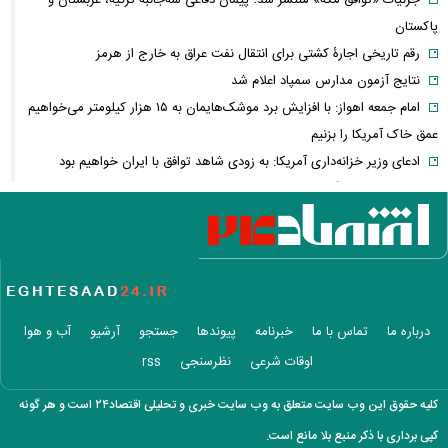
جزئیات «توافق مکه» منتشر شد؛ پیمان دفاعی سه‌جانبه ترکیه، عربستان و
پاکستان
رقم تاریخی اجارۀ کشتی برای انتقال نفت عراق به خارج از هرمز
نتایج آزمون مدارس سمپاد اعلام شد
امام‌ جمعه اهواز: با افزایش برد موشک‌هایمان به ۱۵ هزار کیلومتر می‌خواهیم
عمق خاک آمریکا را بزنیم
ادعای وزیر خزانه‌داری آمریکا: به زودی شاهد توافق با ایران خواهیم بود
حمله ۶ قلاده سگ به کودک ۹ ساله در سنندج
رسانه اماراتی: دور هفتم مذاکرات لبنان و اسرائیل؛ بدون توافق، بدون
عقب‌نشینی
یک لایحه، هزار سؤال؛ سهم ایران از خزر واقعاً در خطر است؟
با وجود جنگ و تحریم می‌توان شرایط اقتصادی را بهبود بخشید
خبر مهم برای بازنشستگان/ شرط جدید بازنشستگی اعلام شد
درباره ما
تماس با ما
خبرنامه
پیوندها
جستجو
آرشیو
آب و هوا
قیمت انواع لپ تاپ ام اس آی MSI + جدول
اوقات شرعی
نظرسنجی
rss
فیلم/ ترامپ: در نظرسنجی‌های اقتصادی باید بیش از ۱۰۰ درصد رأی داشته
باشم
کلیه حقوق این وب سایت متعلق به وب سایت خبری و تحلیلی اقتصاد۲۴ است و هر گونه
آتلانتیک: تاب‌آوری ایران دولت ترامپ را غافلگیر کرد
کپی برداری با ذکر منبع بلا مانع است.