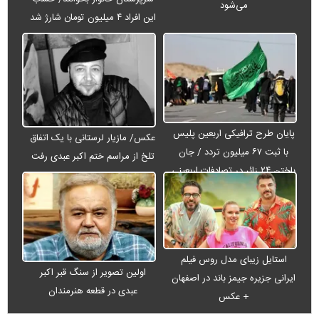
می‌شود
این افراد ۴ میلیون تومان شارژ شد
پایان طرح ترافیکی اربعین پلیس
عکس/ مازیار لرستانی با یک اتفاق
با ثبت ۶۷ میلیون تردد / جان
تلخ از مراسم ختم اکبر عبدی رفت
باختن ۲۴ زائر در تصادفات اربعینی
استایل زیبای مدل روس فیلم
اولین تصویر از سنگ قبر اکبر
ایرانی جزیره جیمز باند در اصفهان
عبدی در قطعه هنرمندان
+ عکس