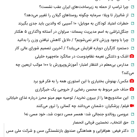
چرا ترامپ از حمله به زیرساخت‌های ایران عقب نشست؟
از شالیزار تا ویلا؛ سرمایه چگونه روستاهای گیلان را تغییر می‌دهد؟
خطرات اعتیاد کودکان به موبایل؛ ۱۰ آسیبی که والدین باید جدی بگیرند
جنگل‌تراشی به اسم مدیریت پسماند؛ سراوان در آستانه واگذاری ۵ هکتار
چرا با وجود ورزش لاغر نمی‌شویم؟ / دلایل کاهش نیافتن وزن را بدانید
دستمزد کارگران دوباره افزایش می‌یابد؟ / آخرین تصمیم شورای عالی کار
اشک و دلتنگی نعیمه نظام‌دوست در سالگرد ماه‌چهره خلیلی
مدارس بی‌معلم در انتظار اعتبار؛ آموزش‌وپرورش با ۱۰۰ موکب اربعین چه
می‌کند؟
عکس/ بهنوش بختیاری با این استوری همه را به فکر فرو برد
حذف خبر مربوط به محسن رضایی از خروجی یک خبرگزاری
این ساندویچ‌ها را از بیرون نخرید/ توصیه مهم مینو محرز درباره غذای خیابانی
فیلم/ پزشکیان: دشمنان می‌دانند چه کسانی را ترور می‌کنند
عروسی رونالدو جنجالی شد؛ همسر مسی دعوت شد، خود مسی نه!
حق انتخاب، نخستین قربانی انحصار
دکتر فیض: هم‌افزایی و هماهنگی صندوق بازنشستگی مس و شرکت ملی مس