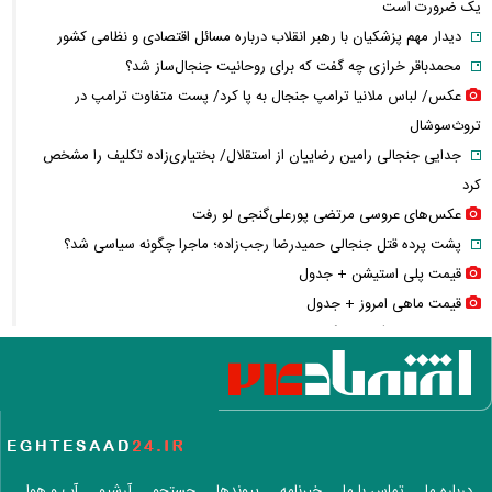
یک ضرورت است
دیدار مهم پزشکیان با رهبر انقلاب درباره مسائل اقتصادی و نظامی کشور
محمدباقر خرازی چه گفت که برای روحانیت جنجال‌ساز شد؟
عکس/ لباس ملانیا ترامپ جنجال به پا کرد/ پست متفاوت ترامپ در
تروث‌سوشال
جدایی جنجالی رامین رضاییان از استقلال/ بختیاری‌زاده تکلیف را مشخص
کرد
عکس‌های عروسی مرتضی پورعلی‌گنجی لو رفت
پشت پرده قتل جنجالی حمیدرضا رجب‌زاده؛ ماجرا چگونه سیاسی شد؟
قیمت پلی استیشن + جدول
قیمت ماهی امروز + جدول
چرا پول کالابرگ فروشگاه‌ها تسویه نمی‌شود؟
کالابرگ دوباره تغییر می‌کند؟/ جزئیات تازه درباره اعتبار یک میلیون تومانی
خبر جنجالی درباره ساره نتانیاهو؛ پای یک مرد ۶۰ ساله در میان است
خبر مهم از مذاکرات ایران و آمریکا؛ عراقچی پایان مذاکرات مستقیم را اعلام
کرد
جواد نکونام دوباره به استقلال رسید! / ماجرای یک تقابل جنجالی
درباره ما
تماس با ما
خبرنامه
پیوندها
جستجو
آرشیو
آب و هوا