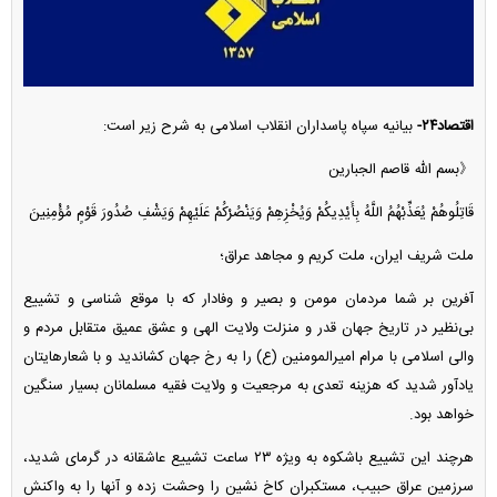
اقتصاد۲۴-
بیانیه سپاه پاسداران انقلاب اسلامی به شرح زیر است:
《بسم الله قاصم الجبارین
قَاتِلُوهُمْ یُعَذِّبْهُمُ اللَّهُ بِأَیْدِیکُمْ وَیُخْزِهِمْ وَیَنْصُرْکُمْ عَلَیْهِمْ وَیَشْفِ صُدُورَ قَوْمٍ مُؤْمِنِینَ
ملت شریف ایران، ملت کریم و مجاهد عراق؛
آفرین بر شما مردمان مومن و بصیر و وفادار که با موقع شناسی و تشییع
بی‌نظیر در تاریخ جهان قدر و منزلت ولایت الهی و عشق عمیق متقابل مردم و
والی اسلامی با مرام امیرالمومنین (ع) را به رخ جهان کشاندید و با شعارهایتان
یادآور شدید که هزینه تعدی به مرجعیت و ولایت فقیه مسلمانان بسیار سنگین
خواهد بود.
هرچند این تشییع باشکوه به ویژه ۲۳ ساعت تشییع عاشقانه در گرمای شدید،
سرزمین عراق حبیب، مستکبران کاخ نشین را وحشت زده و آنها را به واکنش