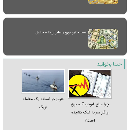
قیمت دلار، یورو و سایر ارز‌ها + جدول
حتما بخوانید
هرمز در آستانه یک معامله
چرا مبلغ قبوض آب، برق
بزرگ
و گاز سر به فلک کشیده
است؟