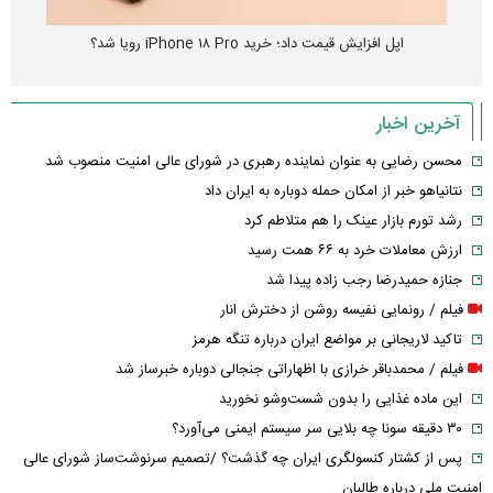
انتشار نخستین تصاویر شیائومی میکس فولد ۵ + جزئیات
آخرین اخبار
محسن رضایی به عنوان نماینده رهبری در شورای عالی امنیت منصوب شد
نتانیاهو خبر از امکان حمله دوباره به ایران داد
رشد تورم بازار عینک را هم متلاطم کرد
ارزش معاملات خرد به ۶۶ همت رسید
جنازه حمیدرضا رجب زاده پیدا شد
فیلم / رونمایی نفیسه روشن از دخترش انار
تاکید لاریجانی بر مواضع ایران درباره تنگه هرمز
فیلم / محمدباقر خرازی با اظهاراتی جنجالی دوباره خبرساز شد
این ماده غذایی را بدون شست‌وشو نخورید
۳۰ دقیقه سونا چه بلایی سر سیستم ایمنی می‌آورد؟
پس از کشتار کنسولگری ایران چه گذشت؟ /تصمیم سرنوشت‌ساز شورای عالی
امنیت ملی درباره طالبان