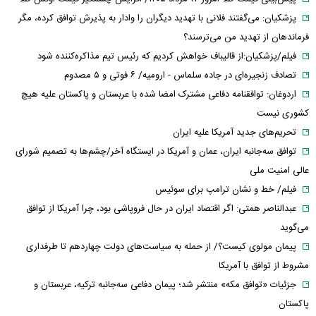
پزشکیان: می‌گفتند فلانی با تهدید دیگران را وادار به پذیرش توافق کرده، مگر
فرماندهان از تهدید من می‌ترسند؟
فیلم/پزشکیان:از قالیباف خواهش کردیم که رئیس تیم مذاکره‌کننده شود
تصادف زنجیره‌ای در جاده سلماس - ارومیه/ ۶ فوتی و ۵ مصدوم
اردوغان: توافقنامه دفاعی مشترک امضا شده با عربستان و پاکستان علیه هیچ
کشوری نیست
تحریم‌های جدید آمریکا علیه ایران
توافق سه‌جانبه ایران، عمان و آمریکا در ایستگاه آخر/چشم‌ها به تصمیم شورای
عالی امنیت ملی
فیلم/ خط و نشان ترامپ برای سوئیس
عبدالناصر همتی: اگر اقتصاد ایران در حال فروپاشی بود، چرا آمریکا از توافق
می‌گوید
پیمان مولوی کیست؟/ از حمله به سیاست‌های دولت چهاردهم تا طرفداری
مشروط از توافق با آمریکا
جزئیات «توافق مکه» منتشر شد؛ پیمان دفاعی سه‌جانبه ترکیه، عربستان و
پاکستان