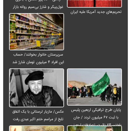
غول‌پیکر و شارژ بی‌سیم روانه بازار
تحریم‌های جدید آمریکا علیه ایران
می‌شود
سرپرستان خانوار بخوانند/ حساب
این افراد ۴ میلیون تومان شارژ شد
پایان طرح ترافیکی اربعین پلیس
عکس/ مازیار لرستانی با یک اتفاق
با ثبت ۶۷ میلیون تردد / جان
تلخ از مراسم ختم اکبر عبدی رفت
باختن ۲۴ زائر در تصادفات اربعینی