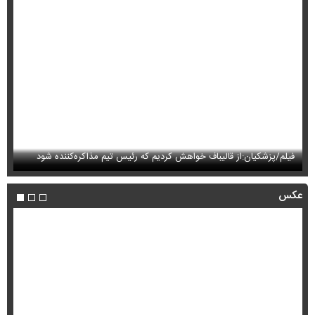
فیلم/پزشکیان:از قالیباف خواهش کردیم که رئیس تیم مذاکره‌کننده شود
فی
عکس