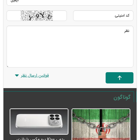
قوانین ارسال نظر
گوناگون
ردمی K۱۰۰ پرو مکس با باتری