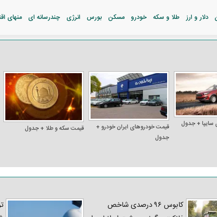
دلار و ارز
طلا و سکه
خودرو
مسکن
بورس
انرژی
چندرسانه ای
منهای اق
 سایپا + جدول
قیمت خودرو‌های ایران خودرو +
قیمت سکه و طلا + جدول
جدول
کابوس ۹۶ درصدی شاخص
تر