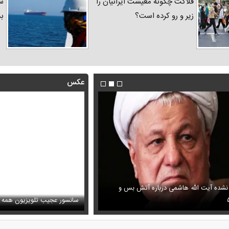
فلاکت چگونه معیشت ایرانیان را
شد
زیر و رو کرده است؟
ب
عکس
 نشده آیت الله هاشمی درباره آتش بس و
فیلم/ پزشکیان: اگر ارز ترجیحی را
ظل‌السلطنه نوه ناصرالدین شاه در لباس دامادی
پیش می‌آمد
سانسور عجیب تلویزیون همه 