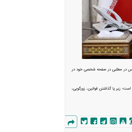
ه آزاد تهران؛ مناظره
ا تحت تأثیر قرار داد
 بس در مطلبی در صفحه شخصی خود در
ست؛ زیر پا گذاشتن قوانین، زورگویی،
چین از بمب افکن H-۶N با موشک هسته‌ای
ی کرد
گزارش