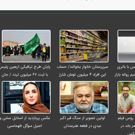
رو مکس با باتری
سرپرستان خانوار بخوانند/ حساب
پایان طرح ترافیکی اربعین پلیس
م روانه بازار
این افراد ۴ میلیون تومان شارژ
با ثبت ۶۷ میلیون تردد / جان
شد
باختن ۲۴ زائر در تصادفات
اربعینی
 روس فیلم
اولین تصویر از سنگ قبر اکبر
عکس پربازدید از استایل سنتی و
ز باند در
عبدی در قطعه هنرمندان
اصیل سوگل طهماسبی
عکس