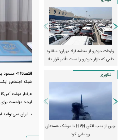
خودرو
وپا؛ آیا
واردات خودرو از منطقه آزاد تهران؛ مناظره
قیمت خودرو وارد فاز ج
دا می‌کنند؟
داغی که بازار خودرو را تحت تأثیر قرار داد
واکنش بازار به تحولات
اقتصاد۲۴-
مسعود پز
فناوری
شبکه اجتماعی ایک
«رفتار دولت آمریکا
ایجاد مزاحمت برای دیگ
با ایران نمی‌توانید ا
رونمایی از پوکو M ۸ پاور با باتری ۸۰۰۰
چین از بمب افکن H-۶N با موشک هسته‌ای
پهپاد رهگیر یا موشک پدا
رونمایی کرد
کدامیک بیشتر