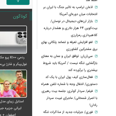
امضا شد
اذعان ترامپ به تاثیر جنگ با ایران بر
انتخابات میان دوره‌ای آمریکا
گوناگون
بازار ارزهای دیجیتال در نوسان/
بیت‌کوین ۶۴ هزار دلاری و هشدار درباره
کلاهبرداری رمزارزی
لغو افزایش تعرفه و تصاعد پلکانی بهای
برق مشترکین کشاورزی
سی‌ان‌ان: توافق ایران و عمان به معنای
ردمی K۱۰۰ پ
بازگشایی تنگه نیست / آمریکا باید شروط
غول‌پیکر و شارژ بی‌سی
بیشتری را برآورده کند
می‌شود
فعال‌سازی کیف پول ایران با یک کد
دستوری/ انتقال وجه با شماره تلفن همراه
فیلم/ سردار کوثری: جلسه بیت رهبری
با اصرار شمخانی/ ماجرای غیبت سردار
استایل زیبای مدل
رادان!
ایرانی جزیره جیم
فوری/ جزئیات جدید از مذاکرات تنگه
اصفهان + 