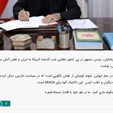
دید شد/ اولین
هجوم خودروسازان چینی به اروپا؛ آیا
واردات خودرو از منطق
 سیاسی + جدول
کارخانه‌های بحران‌زده نجات پیدا می‌کنند؟
داغی که بازار خودرو ر
شکیان، رئیس جمهور در پی تجاوز نظامی شب گذشته آمریکا به ایران و نقض آتش
س، نوشت:
 در جام جهانی، نمونه کوچکی از همان الگویی است که در سیاست خارجی دنبال کرده ا
ران و تقلب کردن. این تاکتیک آنها برای MAGA است.
ینگونه بازی کنید. ما بر حق خود با اقتدار ایستاده‌ایم.»
فند؛ قدرت تهدید
رونمایی از پوکو M ۸ پاور با باتری ۸۰۰۰
0
 است؟
میلی‌آمپرساعتی
رونمای