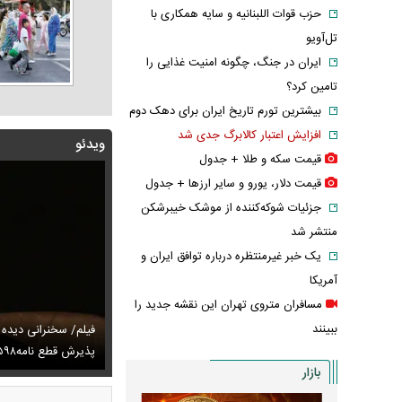
حزب قوات اللبنانیه و سایه همکاری با
تل‌آویو
ایران در جنگ، چگونه امنیت غذایی را
تامین کرد؟
بیشترین تورم تاریخ ایران برای دهک دوم
افزایش اعتبار کالابرگ جدی شد
ویدئو
قیمت سکه و طلا + جدول
قیمت دلار، یورو و سایر ارز‌ها + جدول
جزئیات شوکه‌کننده از موشک خیبرشکن
منتشر شد
یک خبر غیرمنتظره درباره توافق ایران و
آمریکا
مسافران متروی تهران این نقشه جدید را
ببینند
توصیه رهبر شهید درباره احتمال اسارت مجتبی و مصطفی
فیلم/ سخنرانی دیده
ای
تایل جدید صابر ابر در فضای مجازی پربازدید شد
پذیرش قطع نامه۵۹۸
عکس دیده‌نشده 
بازار