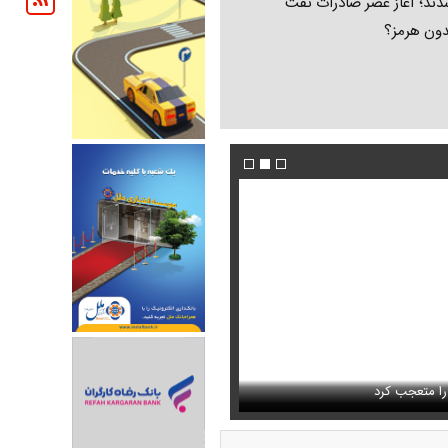
ند؛ آغاز عصر صادرات نفت
دون هرمز؟
 حذف نمی‌کردیم، قطعاً قحطی
فیلم/ توصیه رهبر شهید درباره احتمال اسارت م
را متعجب کرد
خامنه ای
استایل جدید صابر ابر در فضای مجازی پرباز