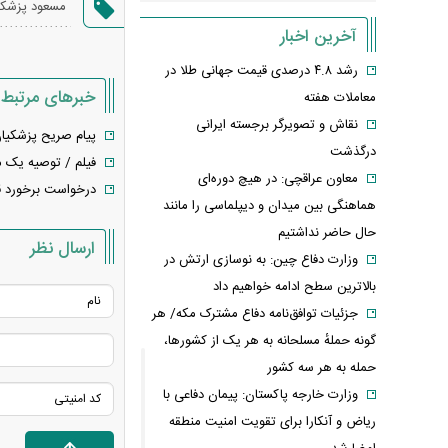
مسعود پزشکی
آخرین اخبار
رشد ۴.۸ درصدی قیمت جهانی طلا در
خبرهای مرتبط
معاملات هفته
نقاش و تصویرگر برجسته ایرانی
پیام صریح پزشکیان
درگذشت
فیلم / توصیه یک م
معاون عراقچی: در هیچ دوره‌ای
درخواست برخورد قض
هماهنگی بین میدان و دیپلماسی را مانند
حال حاضر نداشتیم
ارسال نظر
وزارت دفاع چین: به نوسازی ارتش در
بالاترین سطح ادامه خواهیم داد
جزئیات توافق‌نامه دفاع مشترک مکه/ هر
گونه حملهٔ مسلحانه به هر یک از کشورها،
حمله به هر سه کشور
وزارت خارجه پاکستان: پیمان دفاعی با
ریاض و آنکارا برای تقویت امنیت منطقه