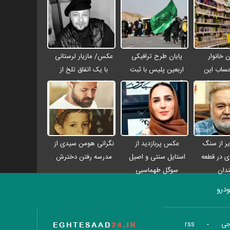
 خانوار
پایان طرح ترافیکی
عکس/ مازیار لرستانی
حساب این
اربعین پلیس با ثبت
با یک اتفاق تلخ از
۴ میلیون تومان
۶۷ میلیون تردد / جان
مراسم ختم اکبر عبدی
 شد
باختن ۲۴ زائر در
رفت
تصادفات اربعینی
ر از سنگ
عکس پربازدید از
نگرانی هومن سیدی از
دی در قطعه
استایل سنتی و اصیل
مدرسه رفتن دخترش
دان
سوگل طهماسبی
درو
تاریخ اقتصاد
جی
rss