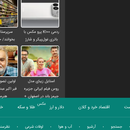
ردمی K۱۰۰ پرو مکس با
سرپرستان
باتری غول‌پیکر و شارژ
بخوانند/ 
بی‌سیم روانه بازار
افراد 
می‌شود
شارژ
استایل زیبای مدل
اولین تصوی
روس فیلم ایرانی جزیره
قبر اکبر عب
جیمز باند در اصفهان +
هنرمن
عکس
ست
اقتصاد خرد و کلان
دلار و ارز
طلا و سکه
خو
بورس
انرژی
چندرسانه ای
منهای اقتصاد
جستجو
آرشیو
آب و هوا
اوقات شرعی
نظرسن