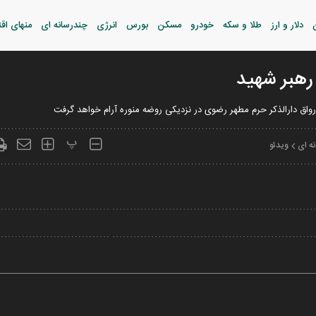
دلار و ارز
طلا و سکه
خودرو
مسکن
بورس
انرژی
چندرسانه ای
منهای اق
رهبر شهید
ر رواق دارالذکر حرم مطهر رضوی در نزدیکی روضه منوره آرام خواهد گرفت
پ
ه ای
ویدئو
Play
Video