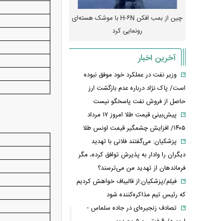
رونمایی از پوکو M ۸ پاور با باتری ۸۰۰۰
چین از بمب افکن H-۶N با موشک هسته‌ای
پهپاد رهگیر یا موشک پدا
رونمایی کرد
کدامیک بیشتر
آخرین اخبار
وزیر نفت در عملکرد خود موفق نبوده
است/ پاک نژاد درباره عدم بازگشت ارز
حاصل از فروش نفت پاسخگو نیست
پیش‌بینی قیمت طلا امروز ۱۷ مرداد
۱۴۰۵/ افزایش چشمگیر قیمت اونس طلا
پزشکیان: می‌گفتند فلانی با تهدید
دیگران را وادار به پذیرش توافق کرده، مگر
فرماندهان از تهدید من می‌ترسند؟
فیلم/پزشکیان:از قالیباف خواهش کردیم
که رئیس تیم مذاکره‌کننده شود
تصادف زنجیره‌ای در جاده سلماس -