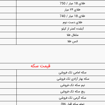
طلای 18 عیار / 750
فند؛ قدرت تهدید
رونمایی از پوکو M ۸ پاور با باتری ۸۰۰۰
طلای ۲۴ عیار
 است؟
میلی‌آمپرساعتی
رونمای
طلای 18 عیار / 740
طلای دست دوم
آبشده کمتر از کیلو
مثقال طلا
انس طلا
قیمت سکه
سکه امامی تک فروشی
سکه بهار آزادی تک فروشی
نیم سکه تک فروشی
ربع سکه تک فروشی
سکه گرمی تک فروشی
تمام سکه (قبل 86)