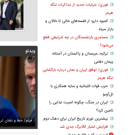
فوری/ جزئیات جدید از مذاکرات تنگه
هرمز
کمبود دارو؛ از قفسه‌های خالی تا دلالان و
بازار سیاه
مستمری بازنشستگان در چه شرایطی قطع
می‌شود؟
ویدئو
ترکیه، عربستان و پاکستان در آستانه
پیمان دفاعی
فوری/ توافق ایران و عمان درباره بازگشایی
تنگه هرمز
حزب قوات اللبنانیه و سایه همکاری با
تل‌آویو
ایران در جنگ، چگونه امنیت غذایی را
تامین کرد؟
زشکیان:از قالیباف خواهش کردیم که رئیس تیم مذاکره‌کننده
بیشترین تورم تاریخ ایران برای دهک دوم
تایل جدید صابر ابر در فضای مجازی پربازدید شد
فیلم/ خط و نشان ت
عکس دیده‌نشده 
افزایش اعتبار کالابرگ جدی شد