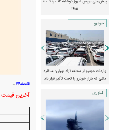
 از افت شدید
پیش‌بینی بورس امروز دوشنبه ۱۲ مرداد ماه
زنگ خطر انباشت نیاز در 
و نصب‌ها
۱۴۰۵
قیمت‌ها فشرده
خودرو
وپا؛ آیا
واردات خودرو از منطقه آزاد تهران؛ مناظره
قیمت خودرو وارد فاز ج
دا می‌کنند؟
داغی که بازار خودرو را تحت تأثیر قرار داد
واکنش بازار به تحولات
اقتصاد۲۴
–
فناوری
آخرین قیمت ط