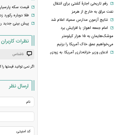
رقم تاریخی اجارۀ کشتی برای انتقال
قیمت سکه پارسیان امروز سه‌ش
نفت عراق به خارج از هرمز
طلا دوباره رکورد زد
نتایج آزمون مدارس سمپاد اعلام شد
پیش بینی جدید رئی
امام‌ جمعه اهواز: با افزایش برد
موشک‌هایمان به ۱۵ هزار کیلومتر
نظرات کاربران
می‌خواهیم عمق خاک آمریکا را بزنیم
ادعای وزیر خزانه‌داری آمریکا: به زودی
ناشناس
شاهد توافق با ایران خواهیم بود
اگر نمی توانید قیمتها را 
حمله ۶ قلاده سگ به کودک ۹ ساله در
سنندج
رسانه اماراتی: دور هفتم مذاکرات لبنان
ارسال نظر
و اسرائیل؛ بدون توافق، بدون عقب‌نشینی
یک لایحه، هزار سؤال؛ سهم ایران از خزر
واقعاً در خطر است؟
با وجود جنگ و تحریم می‌توان شرایط
اقتصادی را بهبود بخشید
خبر مهم برای بازنشستگان/ شرط جدید