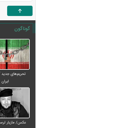
بازنشستگی اعلام شد
قیمت انواع لپ تاپ ام اس آی MSI +
جدول
گوناگون
فیلم/ ترامپ: در نظرسنجی‌های اقتصادی
باید بیش از ۱۰۰ درصد رأی داشته باشم
آتلانتیک: تاب‌آوری ایران دولت ترامپ
را غافلگیر کرد
پارادوکس گرانی و تورم در شمال ایران/
هزینه‌های زندگی ۲ برابری
تحریم‌های جدید آم
تحلیل و پیش‌بینی بازار خودرو هفته
ایران
سوم مرداد ۱۴۰۵
ریسک بزرگ استقلال روی آسانی با
پنجره بسته
رشد ۴.۸ درصدی قیمت جهانی طلا در
معاملات هفته
نقاش و تصویرگر برجسته ایرانی
عکس/ مازیار لرست