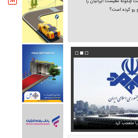
ت چگونه معیشت ایرانیان را
و رو کرده است؟
تمال اسارت مجتبی و مصطفی
فیلم/پزشکیان:از قالیباف خواهش کردیم که رئیس ت
را متعجب کرد
شود
استایل جدید صابر ابر در فضای مجازی پرباز