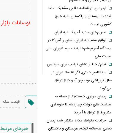
ارومیه/ ۶ فوتی و ۵ مصدوم
اردوغان: توافقنامه دفاعی مشترک امضا
شده با عربستان و پاکستان علیه هیچ
نوسانات بازار
کشوری نیست
تحریم‌های جدید آمریکا علیه ایران
توافق سه‌جانبه ایران، عمان و آمریکا در
ایستگاه آخر/چشم‌ها به تصمیم شورای عالی
امنیت ملی
فیلم/ خط و نشان ترامپ برای سوئیس
عبدالناصر همتی: اگر اقتصاد ایران در
حال فروپاشی بود، چرا آمریکا از توافق
می‌گوید
پیمان مولوی کیست؟/ از حمله به
،
قیمت سکه
سیاست‌های دولت چهاردهم تا طرفداری
مشروط از توافق با آمریکا
جزئیات «توافق مکه» منتشر شد؛ پیمان
خبرهای مرتبط
دفاعی سه‌جانبه ترکیه، عربستان و پاکستان