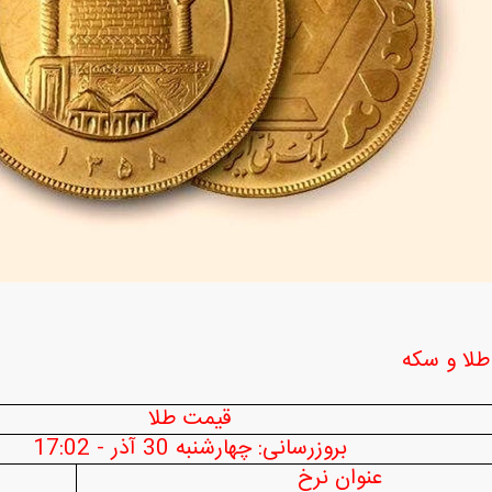
بازار مسکن؛ فنر
کارنامه مردود محسن پاک‌ نژاد؛ از افت شدید
 شده
درآمد ارزی تا بازی با عزل و نصب‌ها
۰۵
دید شد/ اولین
هجوم خودروسازان چینی به اروپا؛ آیا
واردات خودرو از منطق
 سیاسی + جدول
کارخانه‌های بحران‌زده نجات پیدا می‌کنند؟
داغی که بازار خودرو ر
لا و سکه
قیمت طلا
بروزرسانی: چهارشنبه 30 آذر - 17:02
عنوان نرخ