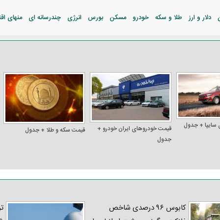
دلار و ارز
طلا و سکه
خودرو
مسکن
بورس
انرژی
چندرسانه ای
منهای اق
 سایپا + جدول
قیمت خودرو‌های ایران خودرو +
قیمت سکه و طلا + جدول
جدول
کابوس ۹۶ درصدی شاخص
تر