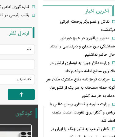
کناره گیری امامی 
آخرین اخبار
رقیب رئیسی در انت
نقاش و تصویرگر برجسته ایرانی
درگذشت
ارسال نظر
معاون عراقچی: در هیچ دوره‌ای
هماهنگی بین میدان و دیپلماسی را مانند
حال حاضر نداشتیم
وزارت دفاع چین: به نوسازی ارتش در
بالاترین سطح ادامه خواهیم داد
جزئیات توافق‌نامه دفاع مشترک مکه/ هر
گونه حملهٔ مسلحانه به هر یک از کشورها،
حمله به هر سه کشور
وزارت خارجه پاکستان: پیمان دفاعی با
ریاض و آنکارا برای تقویت امنیت منطقه
گوناگون
امضا شد
اذعان ترامپ به تاثیر جنگ با ایران بر