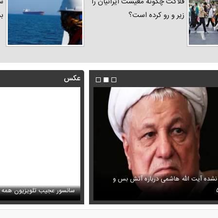
فلاکت چگونه معیشت ایرانیان را
شد
زیر و رو کرده است؟
ب
عکس
 نشده آیت الله هاشمی درباره آتش بس و
فیلم/ پزشکیان: اگر ارز ترجیحی را
ظل‌السلطنه نوه ناصرالدین شاه در لباس دامادی
پیش می‌آمد
سانسور عجیب تلویزیون همه 