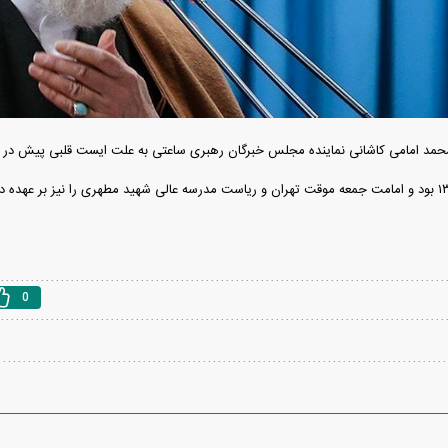
محمد امامی کاشانی نماینده مجلس خبرگان رهبری ساعتی به علت ایست قلبی پیش در 
دید شد/ اولین
هجوم خودروسازان چینی به اروپا؛ آیا
واردات خودرو از منطق
 سیاسی + جدول
کارخانه‌های بحران‌زده نجات پیدا می‌کنند؟
داغی که بازار خودرو ر
0
فند؛ قدرت تهدید
رونمایی از پوکو M ۸ پاور با باتری ۸۰۰۰
 است؟
میلی‌آمپرساعتی
رونمای