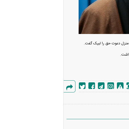
منزل دعوت حق را لبیک گفت.
ه آزاد تهران؛ مناظره
ا تحت تأثیر قرار داد
گزارش
خطا
چین از بمب افکن H-۶N با موشک هسته‌ای
ی کرد