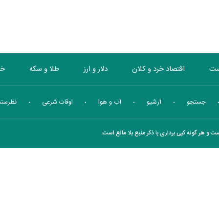
ست
اقتصاد خرد و کلان
دلار و ارز
طلا و سکه
خو
بورس
انرژی
چندرسانه ای
منهای اقتصاد
جستجو
آرشیو
آب و هوا
اوقات شرعی
نظرسن