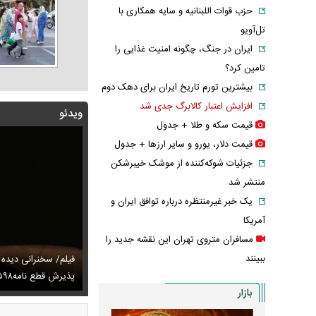
حزب قوات اللبنانیه و سایه همکاری با
تل‌آویو
ایران در جنگ، چگونه امنیت غذایی را
تامین کرد؟
بیشترین تورم تاریخ ایران برای دهک دوم
افزایش اعتبار کالابرگ جدی شد
ویدئو
قیمت سکه و طلا + جدول
قیمت دلار، یورو و سایر ارز‌ها + جدول
جزئیات شوکه‌کننده از موشک خیبرشکن
منتشر شد
یک خبر غیرمنتظره درباره توافق ایران و
آمریکا
مسافران متروی تهران این نقشه جدید را
ببینند
توصیه رهبر شهید درباره احتمال اسارت مجتبی و مصطفی
فیلم/ سخنرانی دیده
ای
تایل جدید صابر ابر در فضای مجازی پربازدید شد
پذیرش قطع نامه۵۹۸
عکس دیده‌نشده 
بازار