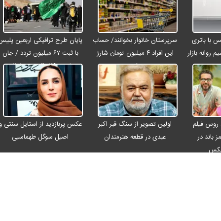
رو مکس با باتری
سرپرستان خانوار بخوانند/ حساب
پایان طرح ترافیکی اربعین پلیس
م روانه بازار
این افراد ۴ میلیون تومان شارژ
با ثبت ۶۷ میلیون تردد / جان
شد
باختن ۲۴ زائر در تصادفات
اربعینی
 روس فیلم
اولین تصویر از سنگ قبر اکبر
عکس پربازدید از استایل سنتی و
ز باند در
عبدی در قطعه هنرمندان
اصیل سوگل طهماسبی
عکس