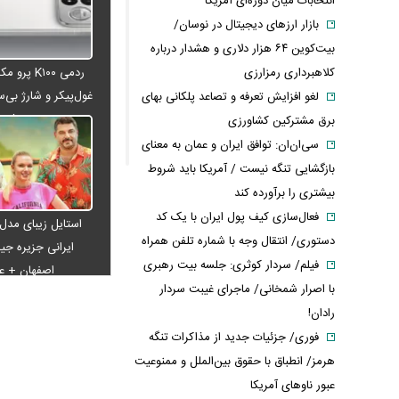
انتخابات میان دوره‌ای آمریکا
بازار ارزهای دیجیتال در نوسان/
بیت‌کوین ۶۴ هزار دلاری و هشدار درباره
کلاهبرداری رمزارزی
ردمی K۱۰۰ پ
غول‌پیکر و شارژ بی‌سی
لغو افزایش تعرفه و تصاعد پلکانی بهای
می‌شود
برق مشترکین کشاورزی
سی‌ان‌ان: توافق ایران و عمان به معنای
بازگشایی تنگه نیست / آمریکا باید شروط
بیشتری را برآورده کند
فعال‌سازی کیف پول ایران با یک کد
استایل زیبای مدل
دستوری/ انتقال وجه با شماره تلفن همراه
ایرانی جزیره جیم
فیلم/ سردار کوثری: جلسه بیت رهبری
اصفهان + 
با اصرار شمخانی/ ماجرای غیبت سردار
رادان!
فوری/ جزئیات جدید از مذاکرات تنگه
هرمز/ انطباق با حقوق بین‌الملل و ممنوعیت
عبور ناوهای آمریکا