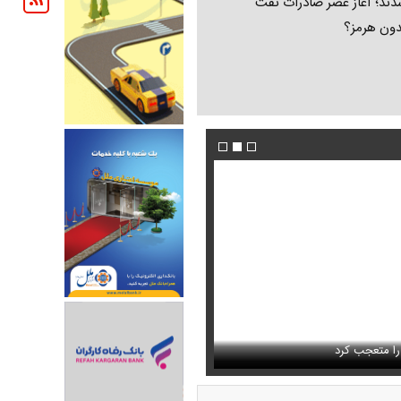
ند؛ آغاز عصر صادرات نفت
دون هرمز؟
 حذف نمی‌کردیم، قطعاً قحطی
فیلم/ توصیه رهبر شهید درباره احتمال اسارت م
را متعجب کرد
خامنه ای
استایل جدید صابر ابر در فضای مجازی پرباز