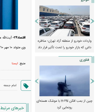
خودرو
اقتصاد۲۴-
آیت‌الله 
وپا؛ آیا
واردات خودرو از منطقه آزاد تهران؛ مناظره
قیمت خودرو وارد فاز ج
دا می‌کنند؟
داغی که بازار خودرو را تحت تأثیر قرار داد
واکنش بازار به تحولات
وی متولد ۱۰ مهر ۱۳۱۰ بود و امامت جمعه موقت تهران و ریاست مدرسه عالی شهید مطهری را نیز بر عهده داشت.
فناوری
منبع:
ایسنا
امام جمعه
رونمایی از پوکو M ۸ پاور با باتری ۸۰۰۰
چین از بمب افکن H-۶N با موشک هسته‌ای
پهپاد رهگیر یا موشک پدا
رونمایی کرد
کدامیک بیشتر
خبرهای مرتبط