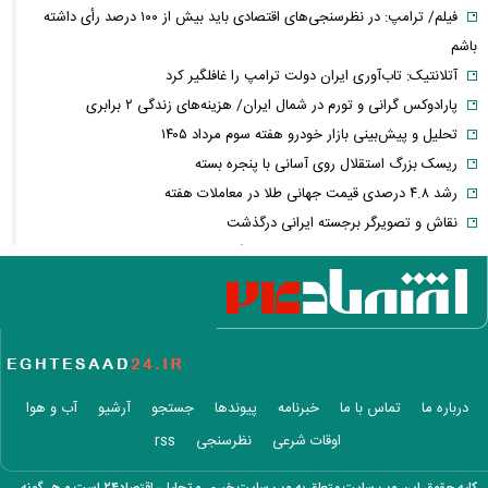
فیلم/ ترامپ: در نظرسنجی‌های اقتصادی باید بیش از ۱۰۰ درصد رأی داشته
باشم
آتلانتیک: تاب‌آوری ایران دولت ترامپ را غافلگیر کرد
پارادوکس گرانی و تورم در شمال ایران/ هزینه‌های زندگی ۲ برابری
تحلیل و پیش‌بینی بازار خودرو هفته سوم مرداد ۱۴۰۵
ریسک بزرگ استقلال روی آسانی با پنجره بسته
رشد ۴.۸ درصدی قیمت جهانی طلا در معاملات هفته
نقاش و تصویرگر برجسته ایرانی درگذشت
معاون عراقچی: در هیچ دوره‌ای هماهنگی بین میدان و دیپلماسی را مانند
حال حاضر نداشتیم
وزارت دفاع چین: به نوسازی ارتش در بالاترین سطح ادامه خواهیم داد
جزئیات توافق‌نامه دفاع مشترک مکه/ هر گونه حملهٔ مسلحانه به هر یک از
کشورها، حمله به هر سه کشور
وزارت خارجه پاکستان: پیمان دفاعی با ریاض و آنکارا برای تقویت امنیت
درباره ما
تماس با ما
خبرنامه
پیوندها
جستجو
آرشیو
آب و هوا
منطقه امضا شد
اوقات شرعی
نظرسنجی
rss
اذعان ترامپ به تاثیر جنگ با ایران بر انتخابات میان دوره‌ای آمریکا