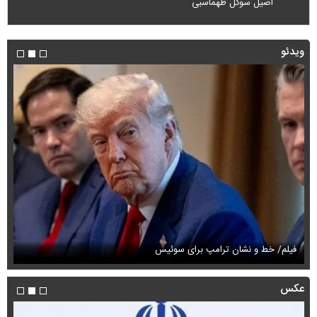
اصیل سوگل طهماسبی
ویدئو
فیلم/ خط و نشان ترامپ برای سوئیس
فی
عکس