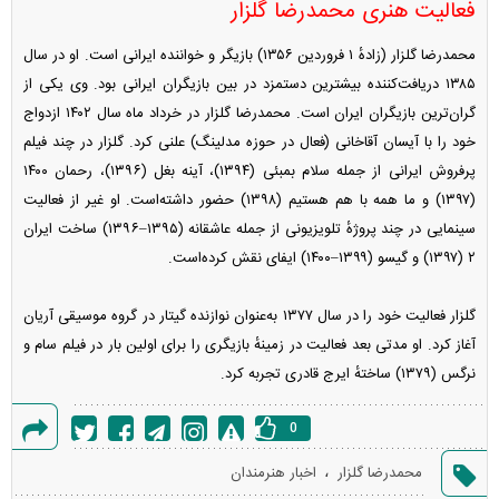
فعالیت هنری محمدرضا گلزار
محمدرضا گلزار (زادهٔ ۱ فروردین ۱۳۵۶) بازیگر و خواننده ایرانی است. او در سال
۱۳۸۵ دریافت‌کننده بیشترین دستمزد در بین بازیگران ایرانی بود. وی یکی از
گران‌ترین بازیگران ایران است. محمدرضا گلزار در خرداد ماه سال ۱۴۰۲ ازدواج
خود را با آیسان آقاخانی (فعال در حوزه مدلینگ) علنی کرد. گلزار در چند فیلم
پرفروش ایرانی از جمله سلام بمبئی (۱۳۹۴)، آینه بغل (۱۳۹۶)، رحمان ۱۴۰۰
(۱۳۹۷) و ما همه با هم هستیم (۱۳۹۸) حضور داشته‌است. او غیر از فعالیت
سینمایی در چند پروژهٔ تلویزیونی از جمله عاشقانه (۱۳۹۵–۱۳۹۶) ساخت ایران
۲ (۱۳۹۷) و گیسو (۱۳۹۹–۱۴۰۰) ایفای نقش کرده‌است.
گلزار فعالیت خود را در سال ۱۳۷۷ به‌عنوان نوازنده گیتار در گروه موسیقی آریان
آغاز کرد. او مدتی بعد فعالیت در زمینهٔ بازیگری را برای اولین بار در فیلم سام و
نرگس (۱۳۷۹) ساختهٔ ایرج قادری تجربه کرد.
0
گزارش
،
محمدرضا گلزار
اخبار هنرمندان
خطا