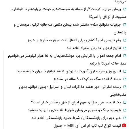
می‌گوید
پیمان مولوی کیست؟/ از حمله به سیاست‌های دولت چهاردهم تا طرفداری
مشروط از توافق با آمریکا
جزئیات «توافق مکه» منتشر شد؛ پیمان دفاعی سه‌جانبه ترکیه، عربستان و
پاکستان
رقم تاریخی اجارۀ کشتی برای انتقال نفت عراق به خارج از هرمز
نتایج آزمون مدارس سمپاد اعلام شد
امام‌ جمعه اهواز: با افزایش برد موشک‌هایمان به ۱۵ هزار کیلومتر می‌خواهیم
عمق خاک آمریکا را بزنیم
ادعای وزیر خزانه‌داری آمریکا: به زودی شاهد توافق با ایران خواهیم بود
حمله ۶ قلاده سگ به کودک ۹ ساله در سنندج
رسانه اماراتی: دور هفتم مذاکرات لبنان و اسرائیل؛ بدون توافق، بدون
عقب‌نشینی
یک لایحه، هزار سؤال؛ سهم ایران از خزر واقعاً در خطر است؟
با وجود جنگ و تحریم می‌توان شرایط اقتصادی را بهبود بخشید
خبر مهم برای بازنشستگان/ شرط جدید بازنشستگی اعلام شد
قیمت انواع لپ تاپ ام اس آی MSI + جدول