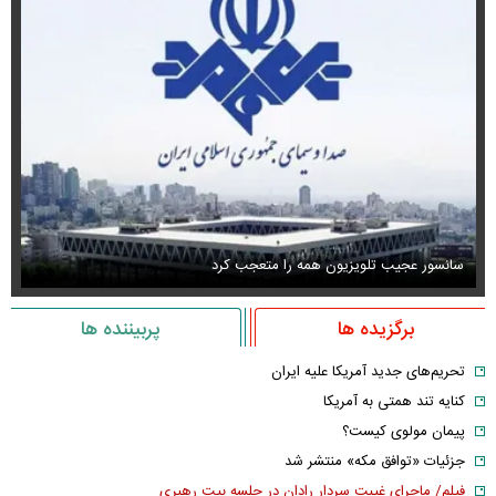
سانسور عجیب تلویزیون همه را متعجب کرد
اس
برگزیده ها
پربیننده ها
تحریم‌های جدید آمریکا علیه ایران
کنایه تند همتی به آمریکا
پیمان مولوی کیست؟
جزئیات «توافق مکه» منتشر شد
فیلم/ ماجرای غیبت سردار رادان در جلسه بیت رهبری