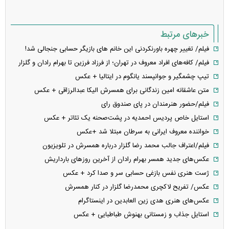
خبرهای مرتبط
فیلم/ تغییر چهره باورنکردنی این خانم های بازیگر حسابی جنجالی شد!
فیلم/ کافه‌های افراد معروف در تهران؛ از فرزاد فرزین تا بهرام رادان و گلزار
تیپ چشمگیر و جوانپسند یانگوم در ایتالیا + عکس
متن عاشقانه امین زندگانی برای همسرش الیکا عبدالرزاقی + عکس
فیلم/حضور هنرمندان در پای صندوق رای
استایل خاص پردیس احمدیه در پشت‌صحنه یک تئاتر + عکس
خواننده معروف ایرانی به سرطان مبتلا شد +عکس
فیلم/اعتراف جالب محمد رضا گلزار درباره همسرش در تلویزیون
عکس‌های جدید همسر بهرام رادان از آخرین روزهای بارداریش
ژست هنری نفس بازغی حسابی سر و صدا کرد + عکس
عکس/ تفریح لاکچری محمدرضا گلزار در کنار همسرش
عکس‌های هنری هدی زین العابدین در اینستاگرام
استایل جذاب و زمستانی بهنوش طباطبایی + عکس