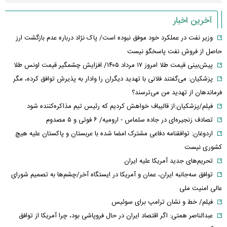
آخرین اخبار
وزیر نفت در عملکرد خود موفق نبوده است/ پاک نژاد درباره عدم بازگشت ارز
حاصل از فروش نفت پاسخگو نیست
پیش‌بینی قیمت طلا امروز ۱۷ مرداد ۱۴۰۵/ افزایش چشمگیر قیمت اونس طلا
پزشکیان: می‌گفتند فلانی با تهدید دیگران را وادار به پذیرش توافق کرده، مگر
فرماندهان از تهدید من می‌ترسند؟
فیلم/پزشکیان:از قالیباف خواهش کردیم که رئیس تیم مذاکره‌کننده شود
تصادف زنجیره‌ای در جاده سلماس - ارومیه/ ۶ فوتی و ۵ مصدوم
اردوغان: توافقنامه دفاعی مشترک امضا شده با عربستان و پاکستان علیه هیچ
کشوری نیست
تحریم‌های جدید آمریکا علیه ایران
توافق سه‌جانبه ایران، عمان و آمریکا در ایستگاه آخر/چشم‌ها به تصمیم شورای
عالی امنیت ملی
فیلم/ خط و نشان ترامپ برای سوئیس
عبدالناصر همتی: اگر اقتصاد ایران در حال فروپاشی بود، چرا آمریکا از توافق