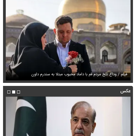
فیلم / وداع تلخ مردم قم با داماد محبوب مبتلا به سندرم داون
قو
عکس