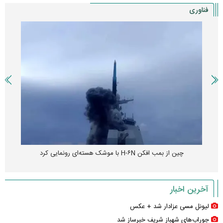
فناوری
چین از بمب افکن H-۶N با موشک هسته‌ای رونمایی کرد
آخرین اخبار
لیونل مسی عزادار شد + عکس
جوراب‌های شهباز شریف خبرساز شد