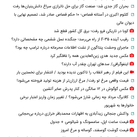
بحران گاز جدی شد؛ صنعت گاز برای حل ناترازی سراغ دانش‌بنیان‌ها رفت
کلثوم اکبری در آستانه قصاص؛ ۱۰ حکم قصاص صادر شد، تصمیم نهایی با
دیوان عالی
کوبا در تاریکی فرو رفت؛ برق کل کشور قطع شد
رقیب آینده F-۳۵ از راه می‌رسد؛ جنگنده نسل ششمی چه مشخصاتی دارد؟
ماجرای وحشت پنتاگون از نشت اطلاعات محرمانه درباره ترامپ چه بود؟
عکس جدید هدی زین‌العابدین همه را غافلگیر کرد
اینفوگرافی/ سدهای تهران چقدر آب دارند؟
این فیلم از رهبر انقلاب را تاکنون ندیده بودید / انتشار برای نخستین بار
قیمت واقعی مرغ لو رفت/ مرغ ارزان‌تر از هزینه تولید فروخته می‌شود!
عکس گوگوش در ۱۲ سالگی در کنار پدرش صابر آتشین
کالابرگ مرداد چه زمانی شارژ می‌شود؟ / تغییر زمان واریز اعتبار برخی
خانوارها به شهریور
واکنش جنجالی زیدآبادی به اظهارات محمدباقر خرازی درباره بی‌حجابی
قیمت ساعت اپل، سامسونگ و شیائومی + جدول
قیمت گوشت گوسفند، گوساله و مرغ امروز