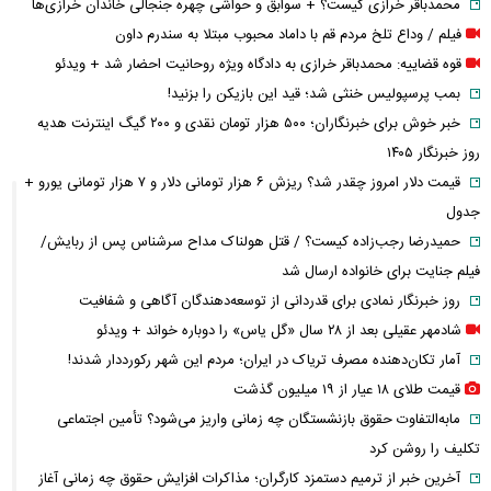
محمدباقر خرازی کیست؟ + سوابق و حواشی چهره جنجالی خاندان خرازی‌ها
فیلم / وداع تلخ مردم قم با داماد محبوب مبتلا به سندرم داون
قوه قضاییه: محمدباقر خرازی به دادگاه ویژه روحانیت احضار شد + ویدئو
بمب پرسپولیس خنثی شد؛ قید این بازیکن را بزنید!
خبر خوش برای خبرنگاران؛ ۵۰۰ هزار تومان نقدی و ۲۰۰ گیگ اینترنت هدیه
روز خبرنگار ۱۴۰۵
قیمت دلار امروز چقدر شد؟ ریزش ۶ هزار تومانی دلار و ۷ هزار تومانی یورو +
جدول
حمیدرضا رجب‌زاده کیست؟ / قتل هولناک مداح سرشناس پس از ربایش/
فیلم جنایت برای خانواده ارسال شد
روز خبرنگار نمادی برای قدردانی از توسعه‌دهندگان آگاهی و شفافیت
شادمهر عقیلی بعد از ۲۸ سال «گل یاس» را دوباره خواند + ویدئو
آمار تکان‌دهنده مصرف تریاک در ایران؛ مردم این شهر رکورددار شدند!
قیمت طلای ۱۸ عیار از ۱۹ میلیون گذشت
مابه‌التفاوت حقوق بازنشستگان چه زمانی واریز می‌شود؟ تأمین اجتماعی
تکلیف را روشن کرد
آخرین خبر از ترمیم دستمزد کارگران؛ مذاکرات افزایش حقوق چه زمانی آغاز