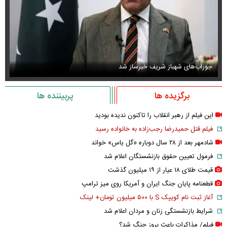
جوراب‌های شهباز شریف خبرساز شد
عک
برگزیده ها
پربیننده ها
این فیلم از رهبر انقلاب را تاکنون ندیده بودید
فیلم قتل حمیدرضا رجب‌زاده به خانواده رسید
شادمهر بعد از ۲۸ سال دوباره «گل یاس» خواند
فرمول تعیین حقوق بازنشستگان اعلام شد
قیمت طلای ۱۸ عیار از ۱۹ میلیون گذشت
قطعنامه پایان جنگ ایران و آمریکا روی میز ترامپ
آغاز ثبت نام کوییک S با ۵۰۰ میلیون تومان+ لینک
شرایط بازنشستگی زنان و مردان اعلام شد
فیلم/ مذاکرات باعث بروز جنگ شد؟