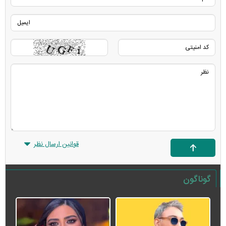
قوانین ارسال نظر
گوناگون