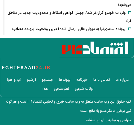
می‌شود؟
واردات خودرو گران‌تر شد/ جهش گواهی اسقاط و محدودیت جدید در مناطق
آزاد
پرونده ساعدی‌نیا به دیوان عالی ارسال شد؛ آخرین وضعیت پرونده مصادره
اموال
حقوق بازنشستگان چگونه محاسبه می‌شود؟ | شرط مهم تعیین مستمری اعلام
شد
خبر مهم از ترامپ؛ نیروی زمینی آمریکا به ایران اعزام می‌شود یا نه؟
جاسوس پرسپولیس لو رفت؟ / خط و نشان تند تارتار برای افشای اخبار
رختکن
درباره ما
تماس با ما
خبرنامه
پیوندها
جستجو
آرشیو
آب و هوا
آمریکا برای پایان جنگ با ایران قطعنامه داد؛ تصمیم با ترامپ است + عکس
اوقات شرعی
نظرسنجی
rss
مرغ ناگهان گران شد! / پشت‌پرده جهش قیمت مرغ چیست؟
امتیاز واردات خودرو ۳ میلیارد تومان! / رانت جدید در بازار خودرو چیست؟
کلیه حقوق این وب سایت متعلق به وب سایت خبری و تحلیلی اقتصاد۲۴ است و هر گونه
برنج چند شد؟/ قیمت جدید برنج ایرانی، هندی و پاکستانی اعلام شد
کپی برداری با ذکر منبع بلا مانع است.
فیلم/سحر دولتشاهی با این ویدئو بیشتر محبوب شد
طراحی و تولید :
ایران سامانه
بورس ترکاند/ شاخص کل ۱۲۴ هزار واحد جهش کرد و ۵.۵ میلیونی شد
برکناری ناگهانی فرمانده لشکر پنجم ارتش آمریکا