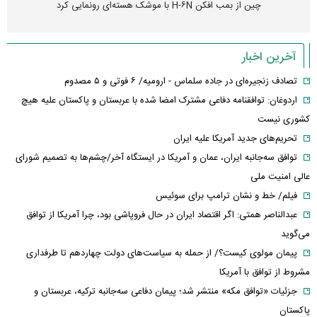
چین از بمب افکن H-۶N با موشک هسته‌ای رونمایی کرد
آخرین اخبار
تصادف زنجیره‌ای در جاده سلماس - ارومیه/ ۶ فوتی و ۵ مصدوم
اردوغان: توافقنامه دفاعی مشترک امضا شده با عربستان و پاکستان علیه هیچ
کشوری نیست
تحریم‌های جدید آمریکا علیه ایران
توافق سه‌جانبه ایران، عمان و آمریکا در ایستگاه آخر/چشم‌ها به تصمیم شورای
عالی امنیت ملی
فیلم/ خط و نشان ترامپ برای سوئیس
عبدالناصر همتی: اگر اقتصاد ایران در حال فروپاشی بود، چرا آمریکا از توافق
می‌گوید
پیمان مولوی کیست؟/ از حمله به سیاست‌های دولت چهاردهم تا طرفداری
مشروط از توافق با آمریکا
جزئیات «توافق مکه» منتشر شد؛ پیمان دفاعی سه‌جانبه ترکیه، عربستان و
پاکستان