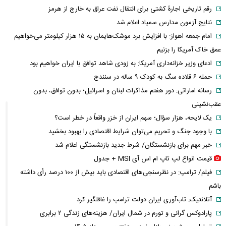
رقم تاریخی اجارۀ کشتی برای انتقال نفت عراق به خارج از هرمز
نتایج آزمون مدارس سمپاد اعلام شد
امام‌ جمعه اهواز: با افزایش برد موشک‌هایمان به ۱۵ هزار کیلومتر می‌خواهیم
عمق خاک آمریکا را بزنیم
ادعای وزیر خزانه‌داری آمریکا: به زودی شاهد توافق با ایران خواهیم بود
حمله ۶ قلاده سگ به کودک ۹ ساله در سنندج
رسانه اماراتی: دور هفتم مذاکرات لبنان و اسرائیل؛ بدون توافق، بدون
عقب‌نشینی
یک لایحه، هزار سؤال؛ سهم ایران از خزر واقعاً در خطر است؟
با وجود جنگ و تحریم می‌توان شرایط اقتصادی را بهبود بخشید
خبر مهم برای بازنشستگان/ شرط جدید بازنشستگی اعلام شد
قیمت انواع لپ تاپ ام اس آی MSI + جدول
فیلم/ ترامپ: در نظرسنجی‌های اقتصادی باید بیش از ۱۰۰ درصد رأی داشته
باشم
آتلانتیک: تاب‌آوری ایران دولت ترامپ را غافلگیر کرد
پارادوکس گرانی و تورم در شمال ایران/ هزینه‌های زندگی ۲ برابری