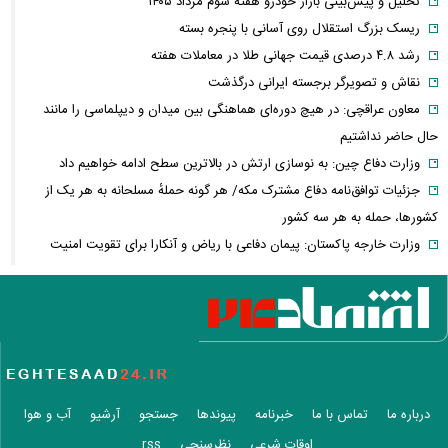
تحلیل و پیش‌بینی بازار خودرو هفته سوم مرداد ۱۴۰۵
ریسک بزرگ استقلال روی آسانی با پنجره بسته
رشد ۴.۸ درصدی قیمت جهانی طلا در معاملات هفته
نقاش و تصویرگر برجسته ایرانی درگذشت
معاون عراقچی: در هیچ دوره‌ای هماهنگی بین میدان و دیپلماسی را مانند
حال حاضر نداشتیم
وزارت دفاع چین: به نوسازی ارتش در بالاترین سطح ادامه خواهیم داد
جزئیات توافق‌نامه دفاع مشترک مکه/ هر گونه حملهٔ مسلحانه به هر یک از
کشورها، حمله به هر سه کشور
وزارت خارجه پاکستان: پیمان دفاعی با ریاض و آنکارا برای تقویت امنیت
منطقه امضا شد
اذعان ترامپ به تاثیر جنگ با ایران بر انتخابات میان دوره‌ای آمریکا
بازار ارزهای دیجیتال در نوسان/ بیت‌کوین ۶۴ هزار دلاری و هشدار درباره
کلاهبرداری رمزارزی
لغو افزایش تعرفه و تصاعد پلکانی بهای برق مشترکین کشاورزی
سی‌ان‌ان: توافق ایران و عمان به معنای بازگشایی تنگه نیست / آمریکا باید
درباره ما
تماس با ما
خبرنامه
پیوندها
جستجو
آرشیو
آب و هوا
شروط بیشتری را برآورده کند
اوقات شرعی
نظرسنجی
rss