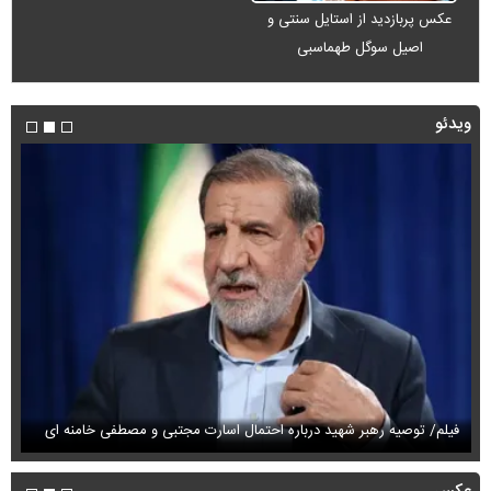
عکس پربازدید از استایل سنتی و
اصیل سوگل طهماسبی
ویدئو
فی
فیلم/ توصیه رهبر شهید درباره احتمال اسارت مجتبی و مصطفی خامنه ای
نام