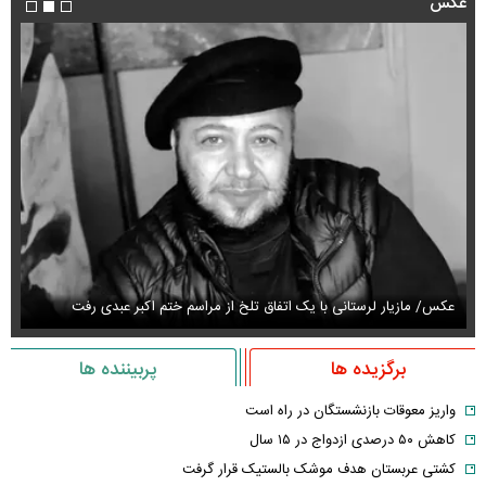
عکس
عکس/ مازیار لرستانی با یک اتفاق تلخ از مراسم ختم اکبر عبدی رفت
عک
برگزیده ها
پربیننده ها
واریز معوقات بازنشستگان در راه است
کاهش ۵۰ درصدی ازدواج در ۱۵ سال
کشتی عربستان هدف موشک بالستیک قرار گرفت