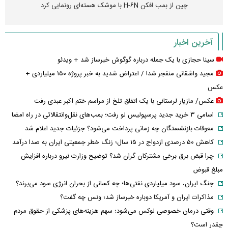
چین از بمب افکن H-۶N با موشک هسته‌ای رونمایی کرد
آخرین اخبار
سینا حجازی با یک جمله درباره گوگوش خبرساز شد + ویدئو
مجید واشقانی منفجر شد! / اعتراض شدید به خبر پروژه ۱۵۰ میلیاردی +
عکس
عکس/ مازیار لرستانی با یک اتفاق تلخ از مراسم ختم اکبر عبدی رفت
اسامی ۳ خرید جدید پرسپولیس لو رفت؛ بمب‌های نقل‌وانتقالاتی در راه امضا
معوقات بازنشستگان چه زمانی پرداخت می‌شود؟ جزئیات جدید اعلام شد
کاهش ۵۰ درصدی ازدواج در ۱۵ سال؛ زنگ خطر جمعیتی ایران به صدا درآمد
چرا قبض برق برخی مشترکان گران شد؟ توضیح وزارت نیرو درباره افزایش
مبلغ قبوض
جنگ ایران، سود میلیاردی نفتی‌ها؛ چه کسانی از بحران انرژی سود می‌برند؟
مذاکرات ایران و آمریکا دوباره خبرساز شد؛ ونس چه گفت؟
وقتی درمان خصوصی لوکس می‌شود؛ سهم هزینه‌های پزشکی از حقوق مردم
چقدر است؟