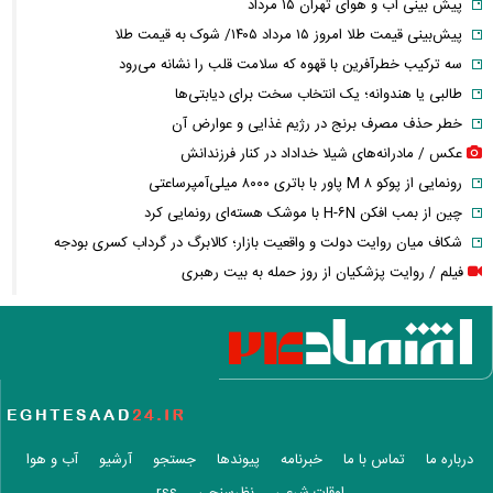
پیش بینی آب و هوای تهران ۱۵ مرداد
پیش‌بینی قیمت طلا امروز ۱۵ مرداد ۱۴۰۵/ شوک به قیمت طلا
سه ترکیب خطرآفرین با قهوه که سلامت قلب را نشانه می‌رود
طالبی یا هندوانه؛ یک انتخاب سخت برای دیابتی‌ها
خطر حذف مصرف برنج در رژیم غذایی و عوارض آن
عکس / مادرانه‌های شیلا خداداد در کنار فرزندانش
رونمایی از پوکو M ۸ پاور با باتری ۸۰۰۰ میلی‌آمپرساعتی
چین از بمب افکن H-۶N با موشک هسته‌ای رونمایی کرد
شکاف میان روایت دولت و واقعیت بازار؛ کالابرگ در گرداب کسری بودجه
فیلم / روایت پزشکیان از روز حمله به بیت رهبری
فیلم / روایت پزشکیان از دیدار با رهبر شهید پس از بمباران شورای امنیت
ملی
فیلم / پزشکیان: حوادث دی ماه قابل فراموشی نیست
فیلم / پزشکیان: می‌خواستند ایران را ۴۸ ساعته مثل سوریه کنند
عکس / قاب عاشقانه همایون شجریان و دخترش
فیلم / توضیحات پزشکیان درباره نحوه ارتباط با رهبری
درباره ما
تماس با ما
خبرنامه
پیوندها
جستجو
آرشیو
آب و هوا
تلاش دوباره علیرضا بیرانوند برای فرار از خدمت سربازی