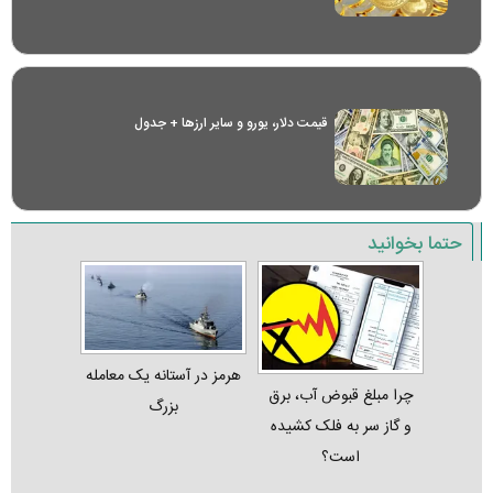
قیمت دلار، یورو و سایر ارز‌ها + جدول
حتما بخوانید
هرمز در آستانه یک معامله
چرا مبلغ قبوض آب، برق
بزرگ
و گاز سر به فلک کشیده
است؟