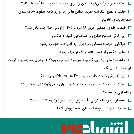
استفاده از سونا می‌تواند بدن را برای مقابله با عفونت‌ها آماده‌تر کند؟
جنگ و قطع اینترنت خرید ایرانی‌ها را زیر و رو کرد؛ سقوط ۸۰ درصدی
سفارش‌های آنلاین
قیمت طلای جهانی امروز ۱۸ مرداد ۱۴۰۵ | اونس طلا چند دلار شد؟
این قاتل مسلح فراری را شناسایی کنید + عکس
میانگین قیمت مسکن در تهران به این عدد عجیب رسید
اولین عکس از مسی بعد از اعلام مرگ پدرش
خانه ۱۰۰ متری در پونک چند میلیارد آب می‌خورد؟ + جدول جدیدترین قیمت
آپارتمان در پونک
اپل افزایش قیمت داد؛ خرید iPhone ۱۸ Pro رویا شد؟
معتادان متجاهر دوباره به خیابان‌های تهران برمی‌گردند؟/ پشت پرده
رهاسازی چیست؟
هشدار درباره تله گرانی؛ آیا ایران وارد عصر ابرتورم شده است؟
فیلم/ دماوند در چله تابستان سفیدپوش شد!
قتل دردناک قهرمان MMA در اتوبان همت
هشدار ظریف درباره مذاکرات ایران و آمریکا؛ چرا اروپا را نمی‌توان حذف کرد؟
پیمان مکه و معادلات جدید منطقه؛ جنگ ایران چگونه معماری امنیتی