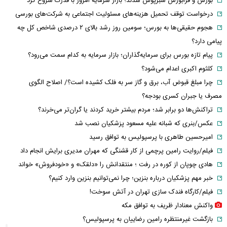
بورس و فرابورس سبزپوش شدند؛ بازار سرمایه امروز با قدرت شروع کرد
درخواست توقف تحمیل هزینه‌های مسئولیت اجتماعی به شرکت‌های بورسی
هجوم حقیقی‌ها به بورس؛ سومین روز رشد بالای ۲ درصدی شاخص کل چه
پیامی دارد؟
پیام تازه بورس برای سرمایه‌گذاران؛ بازار سرمایه به کدام سمت می‌رود؟
کلثوم اکبری اعدام می‌شود؟
چرا مبلغ قبوض آب، برق و گاز سر به فلک کشیده است؟/ اصلاح الگوی
مصرف یا جبران کسری بودجه؟
تراکنش‌ها دو برابر شد؛ مردم بیشتر خرید کردند یا گران‌تر می‌خرند؟
عکس/بنری که شبانه علیه مسعود پزشکیان نصب شد
امیرحسین طاهری با پرسپولیس به توافق رسید
فیلم/روایت رامین پرچمی از کار قشنگی که مهران مدیری برایش انجام داد
هادی چوپان از کوره در رفت ؛ منتقدانش را «دلقک» و «خودفروش» خواند
خبر مهم پزشکیان درباره بنزین؛ چرا نمی‌توانیم بنزین وارد کنیم؟
فیلم/کارگاه فندک سازی تهران در آتش سوخت!
واکنش معنادار ظریف به توافق مکه
بازگشت غیرمنتظره رامین رضاییان به پرسپولیس؟