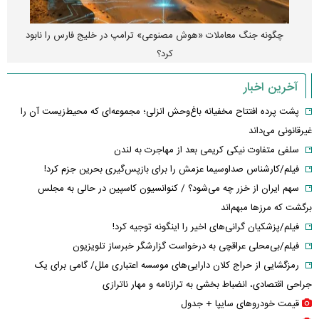
چگونه جنگ معاملات «هوش مصنوعی» ترامپ در خلیج فارس را نابود
کرد؟
آخرین اخبار
پشت پرده افتتاح مخفیانه باغ‌وحش انزلی؛ مجموعه‌ای که محیط‌زیست آن را
غیرقانونی می‌داند
سلفی متفاوت نیکی کریمی بعد از مهاجرت به لندن
فیلم/کارشناس صداوسیما عزمش را برای بازپس‌گیری بحرین جزم کرد!
سهم ایران از خزر چه می‌شود؟ / کنوانسیون کاسپین در حالی به مجلس
برگشت که مرزها مبهم‌اند
فیلم/پزشکیان گرانی‌های اخیر را اینگونه توجیه کرد!
فیلم/بی‌محلی عراقچی به درخواست گزارشگر خبرساز تلویزیون
رمزگشایی از حراج کلان دارایی‌های موسسه اعتباری ملل/ گامی برای یک
جراحی اقتصادی، انضباط‌ بخشی به ترازنامه و مهار ناترازی
قیمت خودرو‌های سایپا + جدول