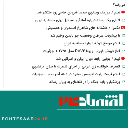
می‌زنند؟
فیلم / موزیک ویدئوی جدید شروین حاجی‌پور منتشر شد
ادعای یک رسانه درباره آمادگی اسرائیل برای حمله به ایران
عکس / عاشقانه های شاهرخ استخری و همسرش
با پیشرفت سرطان وضعیت جو بایدن وخیم شد
اعلام موضع ترکیه درباره حمله به ایران
آغاز فروش فوری تویوتا RAV۴ مدل ۲۰۲۵ + جزئیات
فیلم / پوتین رابط میان ایران و اسرائیل شد
انصراف خواننده زن ایرانی از اجرای کنسرت با بیژن مرتضوی
اعلام قیمت بلیت اتوبوس مشهد در دهه آخر صفر + جزئیات
پزشکیان: باید جنگ را در نقطه‌ای به پایان رساند
طرح حذف سهمیه بنزین این خودرو‌ها کلید خورد
افشاگری مهدی طارمی درباره رابطه احساسی با سحر قریشی
عکس / ورزش لاکچری الهام پاوه نژاد در میانه تابستان
عکس / حمله لفظی نماینده جبهه پایداری به پزشکیان
پاسخ کوتاه پزشکیان درباره بازسازی ورزشگاه آزادی