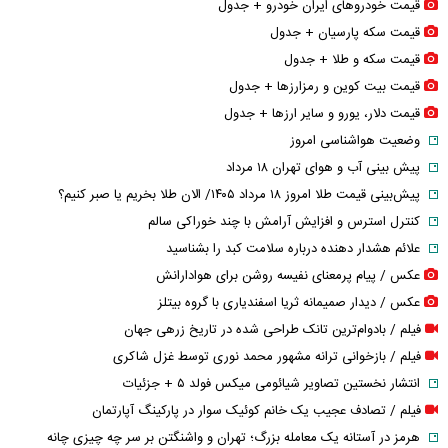
قیمت خودرو‌های ایران خودرو + جدول
قیمت سکه پارسیان + جدول
قیمت سکه و طلا + جدول
قیمت بیت کوین و رمزارز‌ها + جدول
قیمت دلار، یورو و سایر ارز‌ها + جدول
وضعیت هواشناسی امروز
پیش بینی آب و هوای تهران ۱۸ مرداد
پیش‌بینی قیمت طلا امروز ۱۸ مرداد ۱۴۰۵/ الان طلا بخریم یا صبر کنیم؟
کنترل استرس و افزایش آرامش با چند خوراکی سالم
علائم هشدار دهنده درباره سلامت کبد را بشناسید
عکس / پیام پرمعنای نفیسه روشن برای هوادارانش
عکس / دیدار صمیمانه ثریا اسفندیاری با گروه بیتلز
فیلم / بادوام‌ترین تانک طراحی شده در تاریخ زرهی جهان
فیلم / بازخوانی ترانه مشهور محمد نوری توسط غزل شاکری
انتشار نخستین تصاویر شیائومی میکس فولد ۵ + جزئیات
فیلم / تصادف عجیب یک خانم کوئیک سوار در پارکینگ آپارتمان
هرمز در آستانه یک معامله بزرگ؛ تهران و واشنگتن بر سر چه چیزی چانه