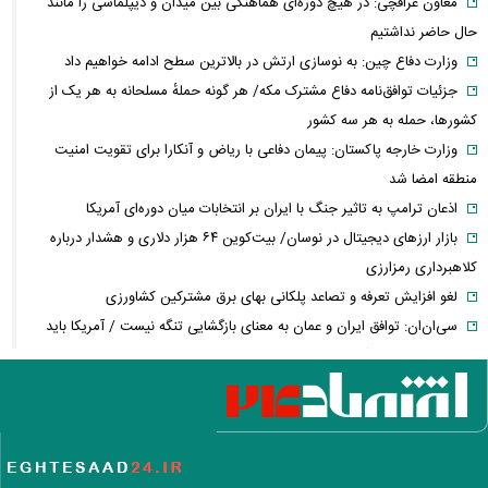
معاون عراقچی: در هیچ دوره‌ای هماهنگی بین میدان و دیپلماسی را مانند
حال حاضر نداشتیم
وزارت دفاع چین: به نوسازی ارتش در بالاترین سطح ادامه خواهیم داد
جزئیات توافق‌نامه دفاع مشترک مکه/ هر گونه حملهٔ مسلحانه به هر یک از
کشورها، حمله به هر سه کشور
وزارت خارجه پاکستان: پیمان دفاعی با ریاض و آنکارا برای تقویت امنیت
منطقه امضا شد
اذعان ترامپ به تاثیر جنگ با ایران بر انتخابات میان دوره‌ای آمریکا
بازار ارزهای دیجیتال در نوسان/ بیت‌کوین ۶۴ هزار دلاری و هشدار درباره
کلاهبرداری رمزارزی
لغو افزایش تعرفه و تصاعد پلکانی بهای برق مشترکین کشاورزی
سی‌ان‌ان: توافق ایران و عمان به معنای بازگشایی تنگه نیست / آمریکا باید
شروط بیشتری را برآورده کند
فعال‌سازی کیف پول ایران با یک کد دستوری/ انتقال وجه با شماره تلفن
همراه
فیلم/ سردار کوثری: جلسه بیت رهبری با اصرار شمخانی/ ماجرای غیبت سردار
رادان!