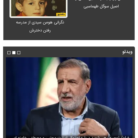
اصیل سوگل طهماسبی
نگرانی هومن سیدی از مدرسه
رفتن دخترش
ویدئو
فی
فیلم/ توصیه رهبر شهید درباره احتمال اسارت مجتبی و مصطفی خامنه ای
نام