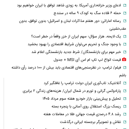
ادعای وزیر خزانه‌داری آمریکا: به زودی شاهد توافق با ایران خواهیم بود
حمله ۶ قلاده سگ به کودک ۹ ساله در سنندج
رسانه اماراتی: دور هفتم مذاکرات لبنان و اسرائیل؛ بدون توافق، بدون
عقب‌نشینی
یک لایحه، هزار سؤال؛ سهم ایران از خزر واقعاً در خطر است؟
با وجود جنگ و تحریم می‌توان شرایط اقتصادی را بهبود بخشید
خبر مهم برای بازنشستگان/ شرط جدید بازنشستگی اعلام شد
قیمت انواع لپ تاپ ام اس آی MSI + جدول
فیلم/ ترامپ: در نظرسنجی‌های اقتصادی باید بیش از ۱۰۰ درصد رأی داشته
باشم
آتلانتیک: تاب‌آوری ایران دولت ترامپ را غافلگیر کرد
پارادوکس گرانی و تورم در شمال ایران/ هزینه‌های زندگی ۲ برابری
تحلیل و پیش‌بینی بازار خودرو هفته سوم مرداد ۱۴۰۵
ریسک بزرگ استقلال روی آسانی با پنجره بسته
رشد ۴.۸ درصدی قیمت جهانی طلا در معاملات هفته
نقاش و تصویرگر برجسته ایرانی درگذشت