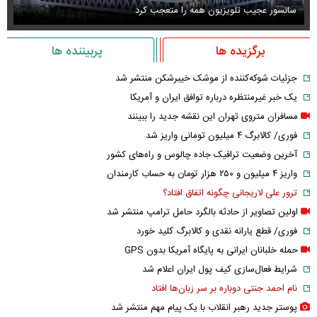
سانسور عجیب تلویزیون همه را متعجب کرد
اس
برگزیده ها
پربیننده ها
جزئیات شوکه‌کننده از موشک خیبرشکن منتشر شد
یک خبر غیرمنتظره درباره توافق ایران و آمریکا
مسافران متروی تهران این نقشه جدید را ببینند
فوری/ کالابرگ ۴ میلیون تومانی واریز شد
آخرین وضعیت ترافیک جاده چالوس و راه‌های کشور
واریز ۴ میلیون و ۲۵۰ هزار تومان به حساب کارمندان
ترور علی لاریجانی چگونه اتفاق افتاد؟
اولین تصاویر از حادثه بالگرد حامل ترامپ منتشر شد
فوری/ قطع یارانه نقدی و کالابرگ کلید خورد
حمله خلبانان ایرانی به پایگاه آمریکا بدون GPS
شرایط فعال‌سازی کیف پول ایران اعلام شد
نام احمد جنتی دوباره بر سر زبان‌ها افتاد
پوستر جدید رهبر انقلاب با یک پیام مهم منتشر شد