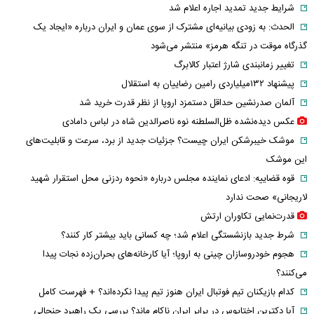
شرایط جدید تمدید اجاره اعلام شد
الحدث: به زودی بیانیه‌ای مشترک از سوی عمان و ایران درباره «ایجاد یک
گذرگاه موقت در تنگه هرمز» منتشر می‌شود
تغییر زمانبندی‌ شارژ اعتبار کالابرگ
پیشنهاد ۱۳۲میلیاردی رامین رضاییان به استقلال
آلمان صدرنشین حداقل دستمزد اروپا از نظر قدرت خرید شد
عکس دیده‌نشده ظل‌السلطنه نوه ناصرالدین شاه در لباس دامادی
موشک خیبرشکن ایران چیست؟ جزئیات جدید از برد، سرعت و قابلیت‌های
این موشک
قوه قضاییه: ادعای نماینده مجلس درباره «نحوه ردزنی محل استقرار شهید
لاریجانی» صحت ندارد
قدرت‌نمایی تکاوران ارتش
شرط جدید بازنشستگی اعلام شد؛ چه کسانی باید بیشتر کار کنند؟
هجوم خودروسازان چینی به اروپا؛ آیا کارخانه‌های بحران‌زده نجات پیدا
می‌کنند؟
کدام بازیکنان تیم فوتبال ایران هنوز تیم پیدا نکرده‌اند؟ + فهرست کامل
آیا دکترین اختاپوس در برابر ایران ناکام ماند؟ بررسی یک راهبرد جنجالی