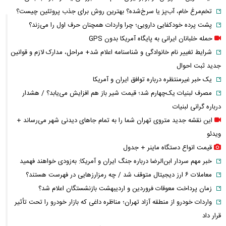
تخم‌مرغ خام، آب‌پز یا سرخ‌شده؟ بهترین روش برای جذب پروتئین چیست؟
پشت پرده خودکفایی دارویی؛ چرا واردات همچنان حرف اول را می‌زند؟
حمله خلبانان ایرانی به پایگاه آمریکا بدون GPS
شرایط تغییر نام خانوادگی و شناسنامه اعلام شد+ مراحل، مدارک لازم و قوانین
جدید ثبت احوال
یک خبر غیرمنتظره درباره توافق ایران و آمریکا
مصرف لبنیات یک‌چهارم شد؛ قیمت شیر باز هم افزایش می‌یابد؟ / هشدار
درباره گرانی لبنیات
این نقشه جدید متروی تهران شما را به تمام جاهای دیدنی شهر می‌رساند +
ویدئو
قیمت انواع دستگاه ماینر + جدول
خبر مهم سردار ابن‌الرضا درباره جنگ ایران و آمریکا: به‌زودی خواهند فهمید
معاملات ۶ ارز دیجیتال متوقف شد / چه رمزارزهایی در فهرست هستند؟
زمان پرداخت معوقات فروردین و اردیبهشت بازنشستگان اعلام شد؟
واردات خودرو از منطقه آزاد تهران؛ مناظره داغی که بازار خودرو را تحت تأثیر
قرار داد