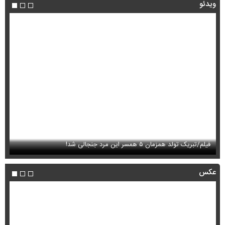
ویدئو
فیلم/تبریک تولد همزمان ۵ همسر این مرد جنجالی شد!
ای
عکس