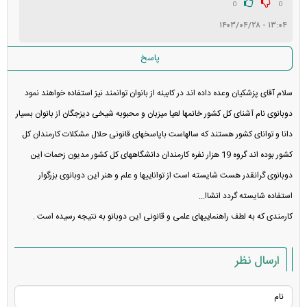
0
0
۱۳:۰۴ - ۱۴۰۳/۰۴/۲۸
پاسخ
سلام آقای پزشکیان وعده داده اند در کابینه از بانوان توانمند نیز استفاده خواهند نمود
دوبانوی نام آشنای کل کشور خانمها لعیا میزبان و محبوبه شیخی دیزجگان از بانوان بسیار
دانا و توانای کشور هستند که سالهاست باپاسخهای قانونی حلال مشکلات کارمندان کل
کشور بوده اند گروه 19 هزار نفره کارمندان دانشگاههای کل کشور مدیون زحمات این
دوبانوی گرانقدر هست شایسته است از تواناییها و علم و هنر این دوبانوی بزرگوار
استفاده شایسته گردد انشاا...
کارمندی که به لطف راهنماییهای علمی و قانونی این دوبانو به نتیجه رسیده است .
ارسال نظر