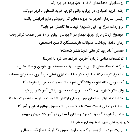
روستاییان دهک‌های ۶ تا ۱۰ حق بیمه می‌پردازند
رشد خرید اعتباری در ایران؛ وقتی تورم، خرید قسطی ناگزیر می‌کند
رئیس سازمان تعزیرات: پرونده‌های گران‌فروشی دارو افزایش یافت
از واردات مرغ بی نیاز شدیم/ قیمت‌ها کاهش می‌یابد؟
مجموع ارزش بازار اوراق بهادار در ۴ بورس ایران از ۲۰ هزار همت فراتر رفت
زمان دقیق پرداخت معوقات بازنشستگان تامین اجتماعی
حسین آقایاری، تراستی ابربدهکار کیست؟
توضیحات بقایی درباره آخرین شرایط مذاکره با آمریکا
بازگشت جناب‌خان از این تاریخ با برنامه «قصه‌های هومن و جناب‌خان»
صندوق توسعه: ۱۷ میلیارد دلار مطالبات ارزی نفتی/ پیگیری مسدودی حساب
آکسیوس: نتانیاهو به واشنگتن تعهد داد حملات به غزه را متوقف کند
وال‌استریت‌ژرونال: جنگ با ایران ضعف‌های ارتش آمریکا را رو کرد
اقدامات نظارتی سازمان بورس برای ارتقای شفافیت بازار سرمایه در تیر ۱۴۰۵
رشد ۱ درصدی قیمت نفت با نااطمینانی از حصول توافق ایران و آمریکا
بنزینِ گران، برگ برنده خودروسازان آسیایی در آمریکا/ جهش فروش
هیبریدی‌های تویوتا، هیوندای و هوندا
روایت میدانی از بحران کمبود دارو؛ تصویر نگران‌کننده از قفسه خالی