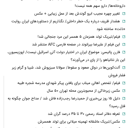
داروخانه‌ها/ دارو سهم همه نیست!
تغییر چهره عجیب ابرو گوندش بعد از عمل زیبایی + عکس
هشدار ظریف درباره یک خطر داخلی/ نگذاریم از دستاوردهای ایران روایت
«ذلت» ساخته شود
فیلم/تبریک تولد همزمان ۵ همسر این مرد جنجالی شد!
این فیلم از علیرضا بیرانوند در صفحه فارسی AFC منتشر شد
فارن پالیسی: موضوع ایران در اختیار دولت آتی اسرائیل نیست/ اپوزیسیون،
این بار نتانیاهو را از پای در می‌آورند؟
آلت‌کوین‌ها در دوئل صعود و سقوط/ سولانا سبزپوش شد، شیبا و گرام زیر
فشار فروش
فیلم/ تفحص اهالی میناب برای یافتن پیکر شهدای مدرسه شجره طیبه
عکس زیرخاکی از محبوبترین محله تهران ۵۰ سال
دلیل ۱۵ روز بی‌خبری از حمیدرضا رجب‌زاده فاش شد / مداح جوان چگونه به
قتل رسید؟
تعرفه دفاتر اسناد رسمی ۳۰ تا ۳۵ درصد گران شد
عکس/تبریک عاشقانه تهمینه میلانی برای تولد همسرش