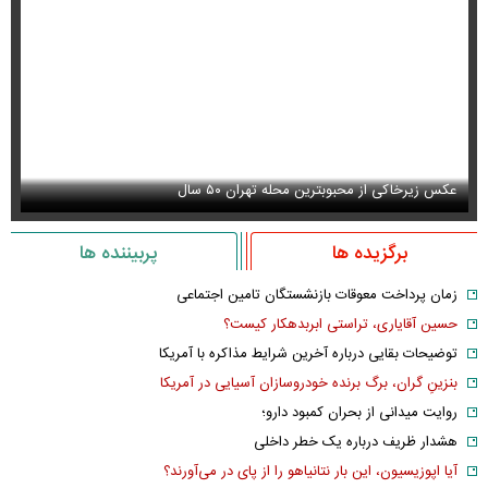
عکس زیرخاکی از محبوبترین محله تهران ۵۰ سال
عک
برگزیده ها
پربیننده ها
زمان پرداخت معوقات بازنشستگان تامین اجتماعی
حسین آقایاری، تراستی ابربدهکار کیست؟
توضیحات بقایی درباره آخرین شرایط مذاکره با آمریکا
بنزینِ گران، برگ برنده خودروسازان آسیایی در آمریکا
روایت میدانی از بحران کمبود دارو؛
هشدار ظریف درباره یک خطر داخلی
آیا اپوزیسیون، این بار نتانیاهو را از پای در می‌آورند؟