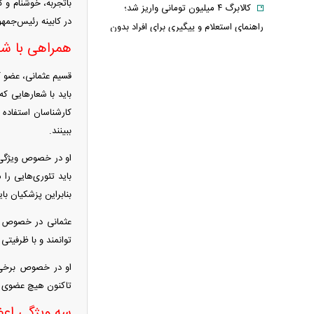
باتجربه، خوشنام و ک
کالابرگ ۴ میلیون تومانی واریز شد؛
در کابینه رئیس‌جمهور
راهنمای استعلام و پیگیری برای افراد بدون
همراهی با ش
یارانه + اینفوگرافی
ترافیک سنگین در جاده چالوس؛ آخرین
قسیم عثمانی، عضو ک
وضعیت راه‌های کشور امروز اعلام شد
باید با شعار‌هایی 
استایل جدید صابر ابر در فضای مجازی
کارشناسان استفاده 
پربازدید شد
ببینند.
هواشناسی جدول زمانی بارش‌ها را
او در خصوص ویژگی‌ه
منتشر کرد/ اوج بارندگی در انتظار کدام
باید تئوری‌هایی را م
مناطق است؟ + نقشه
بنابراین پزشکیان بای
عکس تاریخی ثریا اسفندیاری در کاخ
گلستان ۷۵ سال پیش
عثمانی در خصوص احت
سحر دولتشاهی درباره ویدیوی جنجالی:
توانمند و با ظرفیتی
قصد بی‌احترامی به اذان نداشتم
او در خصوص برخی ا
ببینید | سید محمد خاتمی چگونه عمامه
تاکنون هیچ عضوی ا
می‌بندد؟
سه ویژگی اعض
شارژ حساب کارمندان آغاز شد؛ واریز ۴