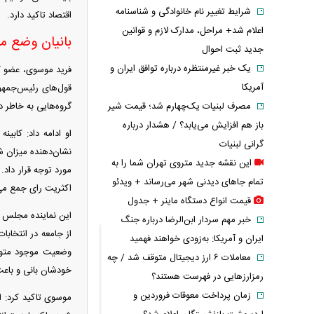
شرایط تغییر نام خانوادگی و شناسنامه
اقتصاد تاکید دارد.
اعلام شد+ مراحل، مدارک لازم و قوانین
بانیان وضع 
جدید ثبت احوال
یک خبر غیرمنتظره درباره توافق ایران و
فرید موسوی، عضو کم
آمریکا
قول‌های رئیس‌جمهور
گروه‌هایی به خاطر د
مصرف لبنیات یک‌چهارم شد؛ قیمت شیر
باز هم افزایش می‌یابد؟ / هشدار درباره
او ادامه داد: کابی
گرانی لبنیات
نشان‌دهنده میزان ش
این نقشه جدید متروی تهران شما را به
مورد توجه قرار داد
تمام جاهای دیدنی شهر می‌رساند + ویدئو
اکثریت رای جمع می‌
قیمت انواع دستگاه ماینر + جدول
این نماینده مجلس خ
خبر مهم سردار ابن‌الرضا درباره جنگ
از جامعه در انتخابات
ایران و آمریکا: به‌زودی خواهند فهمید
وضعیت موجود متوجه
معاملات ۶ ارز دیجیتال متوقف شد / چه
خودشان بانی و باعث 
رمزارزهایی در فهرست هستند؟
زمان پرداخت معوقات فروردین و
موسوی تاکید کرد: ای