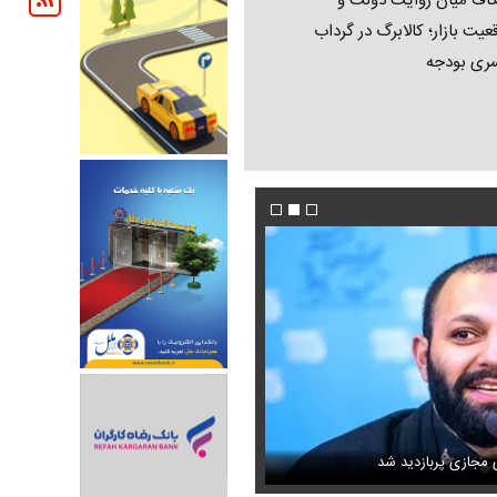
اف میان روایت دولت و
عیت بازار؛ کالابرگ در گرداب
ری بودجه
این نقشه جدید متروی تهران شما را به تمام جاه
ل ترامپ منتشر شد
ی مجازی پربازدید شد
می‌رساند + ویدئو
عکس تاریخی ثریا اسفندیاری در کاخ گلستان ۷۵ سال پی