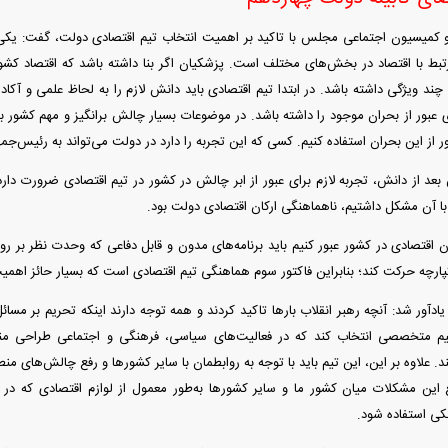
 کمیسیون اجتماعی مجلس با تاکید بر اهمیت انتخاب تیم اقتصادی دولت، گفت: یکی 
ط با اقتصاد در بخش‌های مختلف است. پزشکیان اگر بنا داشته باشد که اقتصاد کشور ر
د ویژگی داشته باشد. در ابتدا تیم اقتصادی باید دانش لازم را به لحاظ علمی و آکادم
ای عبور از بحران موجود را داشته باشد. در موضوعات بسیار چالش برانگیز و مهم کشور با
ر از این بحران استفاده کنیم. کسی که این تجربه را دارد در دولت می‌تواند به رئیس‌جم
این بعد از دانش، تجربه لازم برای عبور از ابر چالش در کشور در تیم اقتصادی ضرورت د
 آن مشکل داشتیم، ناهماهنگی ارکان اقتصادی دولت بود.
ان اقتصادی در کشور عبور کنیم باید برنامه‌های مدون و قابل دفاعی که وحدت نظر بر ر
کپارچه حرکت کند؛ بنابراین فاکتور سوم هماهنگی تیم اقتصادی است که بسیار حائز اهم
دآور شد: آنچه رهبر انقلاب بار‌ها تاکید کردند و همه توجه دارند اینکه تحریم بر مسائ
یم متخصصی انتخاب کند که در فعالیت‌های سیاسی، فرهنگی و اجتماعی طراحی منط
د. علاوه بر این، این تیم باید با توجه به روابطمان با سایر کشور‌ها و رفع چالش‌های منطق
فع این مشکلات میان کشور ما و سایر کشور‌ها به‌طور معمول از لوازم اقتصادی که در د
ی استفاده شود.