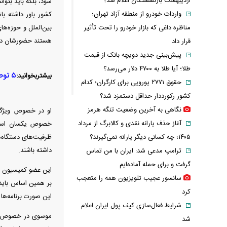
اردیبهشت بازنشستگان اعلام شد؟
شود، بلکه باید بتوان
واردات خودرو از منطقه آزاد تهران؛
کشور باور داشته با
بین‌الملل و حوزه‌ه
مناظره داغی که بازار خودرو را تحت تأثیر
هستند حضورشان در 
قرار داد
پیش‌بینی جدید دویچه‌ بانک از قیمت
طلا؛ آیا طلا به ۴۷۰۰ دلار می‌رسد؟
۵ توصیه منتجب‌نیا به پزشکیان
بیشتربخوانید:
حقوق ۲۷۷۱ یورویی برای کارگران؛ کدام
کشور رکورددار حداقل دستمزد شد؟
نگاهی به آخرین وضعیت تنگه هرمز
او در خصوص ویژگی‌
آغاز حذف یارانه نقدی و کالابرگ از مرداد
خصوص یکسان است؛ ب
ظرفیت‌های دستگاه‌
۱۴۰۵؛ چه کسانی دیگر یارانه نمی‌گیرند؟
داشته باشند.
ترامپ مدعی شد: ایران با من تماس
گرفت و برای حمله آماده‌ایم
این عضو کمیسیون ا
سانسور عجیب تلویزیون همه را متعجب
بر همین اساس باید 
کرد
این صورت برنامه‌ه
شرایط فعال‌سازی کیف پول ایران اعلام
موسوی در خصوص احتم
شد