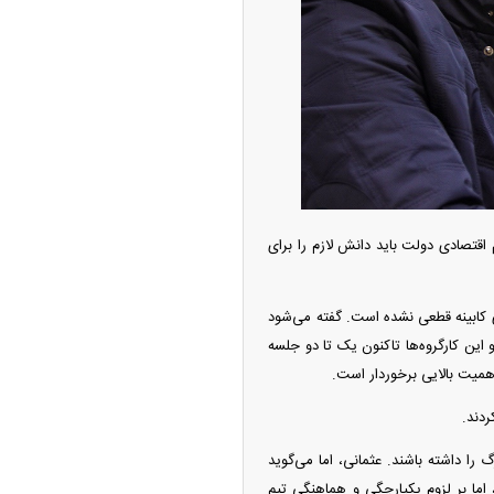
از جدید شد/ اولین
ولات سیاسی + جدول
اقتصادی دولت باید دانش لازم را برای
ای کابینه قطعی نشده است. گفته می‌شود
 این کارگروه‌ها تاکنون یک تا دو جلسه
اهمیت بالایی برخوردار است.
چین از بمب افکن H-۶N با موشک هسته‌ای
ی کرد
ردند.
ا داشته باشند. عثمانی، اما می‌گوید
 اما بر لزوم یکپارچگی و هماهنگی تیم