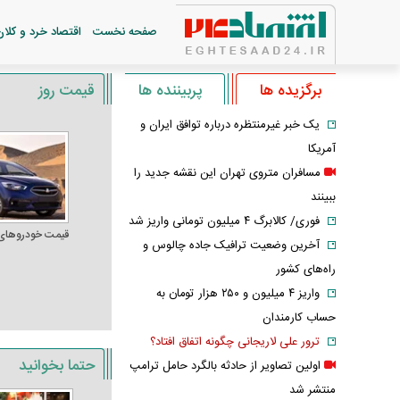
صفحه نخست
اقتصاد خرد و کلان
برگزیده ها
پربیننده ها
قیمت روز
یک خبر غیرمنتظره درباره توافق ایران و
آمریکا
مسافران متروی تهران این نقشه جدید را
ببینند
فوری/ کالابرگ ۴ میلیون تومانی واریز شد
قیمت خودرو‌های
آخرین وضعیت ترافیک جاده چالوس و
راه‌های کشور
واریز ۴ میلیون و ۲۵۰ هزار تومان به
حساب کارمندان
ترور علی لاریجانی چگونه اتفاق افتاد؟
حتما بخوانید
اولین تصاویر از حادثه بالگرد حامل ترامپ
منتشر شد