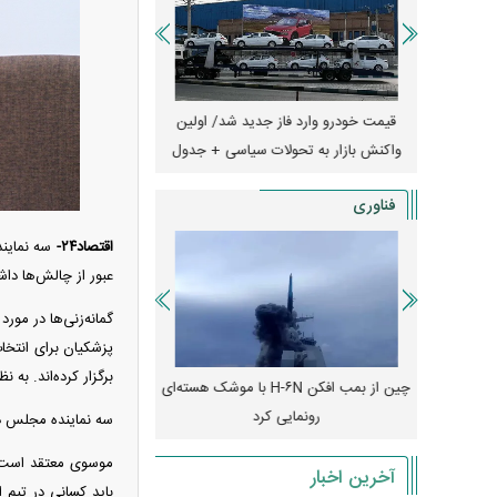
ران؛ مناظره
قیمت خودرو وارد فاز جدید شد/ اولین
آغاز فروش نقدی با تحویل
یر قرار داد
واکنش بازار به تحولات سیاسی + جدول
+ جزئیات
فناوری
اقتصاد۲۴-
سه نمایند
عبور از چالش‌ها داش
گمانه‌زنی‌ها در مو
پزشکیان برای انتخاب
برگزار کرده‌اند. به
رونمایی از پوکو M ۸ پاور با باتری ۸۰۰۰
چین از بمب افکن H-۶N با موشک هسته‌ای
پهپاد رهگیر یا موشک پدا
رونمایی کرد
کدامیک بیشتر
سه نماینده مجلس در 
موسوی معتقد است که
آخرین اخبار
باید کسانی در تیم 