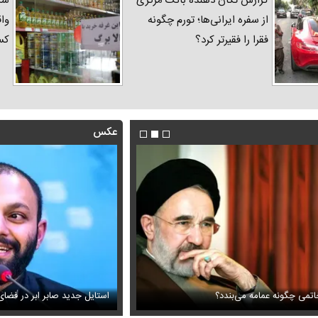
گزارش تکان‌ دهنده بانک مرکزی
شک
از سفره ایرانی‌ها؛ تورم چگونه
واق
فقرا را فقیرتر کرد؟
کس
عکس
اتمی چگونه عمامه می‌بندد؟
ویزیون همه را متعجب کرد
اولین تصاویر از حادثه بالگرد حام
استایل جدید صابر ابر در فضا