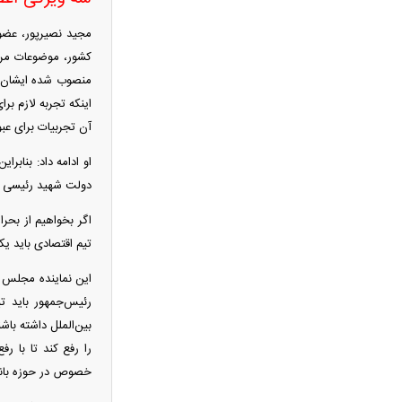
میلیون و ۲۵۰ هزار تومان امروز ۱۵ مرداد
مجید نصیرپور، عضو
۱۴۰۵
کشور، موضوعات مرتب
ماجرای سنگ مزار اکبر عبدی چیست؟
منصوب شده ایشان چن
ترور علی لاریجانی چگونه اتفاق افتاد؟
اینکه تجربه لازم بر
جزئیات جدید از نحوه ردیابی دبیر شعام
آن تجربیات برای عبو
بازار اجاره لپ‌تاپ رونق گرفت + عکس
او ادامه داد: بنابر
قیمت مسکن دو برابر شد؛ بازار در
دولت شهید رئیسی با
شوک، خریداران و فروشندگان عقب نشستند
سامانه جدید تأمین اجتماعی فعال شد؛
اگر بخواهیم از بحر
بیمه‌شدگان چه خدماتی دریافت می‌کنند؟
تیم اقتصادی باید ی
اولین تصاویر از حادثه بالگرد حامل
این نماینده مجلس یا
ترامپ منتشر شد
رئیس‌جمهور باید ت
احمد جنتی کیست؟ + زندگی، سوابق
بین‌الملل داشته باشن
سیاسی و نقش دبیر ۱۰۰ ساله شورای
را رفع کند تا با ر
نگهبان
خصوص در حوزه بانک
پوستر معنادار کانال رهبر انقلاب؛ پیام