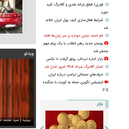
فوری/ قطع یارانه نقدی و کالابرگ کلید
خورد
شرایط فعال‌سازی کیف پول ایران اعلام
شد
نام احمد جنتی دوباره بر سر زبان‌ها افتاد
پوستر جدید رهبر انقلاب با یک پیام مهم
منتشر شد
ویدئو
بازار اجاره لپ‌تاپ رونق گرفت + عکس
اعتبار کالابرگ مرداد ۱۴۰۵ امروز شارژ شد
حرف‌های جنجالی ترامپ درباره ایران
انیمیشن لگویی حمله به کویت با جنگنده
F-5
بازار
شه جدید متروی تهران شما را به تمام جاهای دیدنی شهر
ند + ویدئو
س تاریخی ثریا اسفندیاری در کاخ گلستان ۷۵ سال پیش
ببینید | سید محمد خ
سانسور عجیب تل