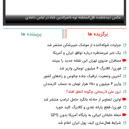
سانسور عجیب تلویزیون همه را متعجب کرد
اس
برگزیده ها
پربیننده ها
جزئیات شوکه‌کننده از موشک خیبرشکن منتشر شد
یک خبر غیرمنتظره درباره توافق ایران و آمریکا
مسافران متروی تهران این نقشه جدید را ببینند
فوری/ کالابرگ ۴ میلیون تومانی واریز شد
آخرین وضعیت ترافیک جاده چالوس و راه‌های کشور
واریز ۴ میلیون و ۲۵۰ هزار تومان به حساب کارمندان
ترور علی لاریجانی چگونه اتفاق افتاد؟
اولین تصاویر از حادثه بالگرد حامل ترامپ منتشر شد
فوری/ قطع یارانه نقدی و کالابرگ کلید خورد