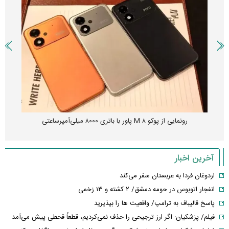
فناوری
چین از بمب افکن H-۶N با موشک هسته‌ای رونمایی کرد
آخرین اخبار
اردوغان فردا به عربستان سفر می‌کند
انفجار اتوبوس در حومه دمشق/ ۲ کشته و ۱۳ زخمی