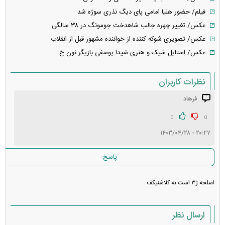
فیلم/ حضور هلیا امامی پای دیگ نذری سوژه شد
عکس/ تغییر چهره جالب شاهدخت جومونگ در ۳۸ سالگی
عکس/ تصویری شوکه کننده از خواننده مشهور قبل از انقلاب
عکس/ استایل شیک و هنری شیدا یوسفی بازیگر نون خ
نظرات کاربران
فرهاد
انتشار یافته: ۱
در انتظار بررسی:
0
0
۲۰:۲۷ - ۱۴۰۳/۰۴/۲۸
غیر قابل انتشار:
پاسخ
اسلحه ژ۳ است نه کلاشنیکف
ارسال نظر