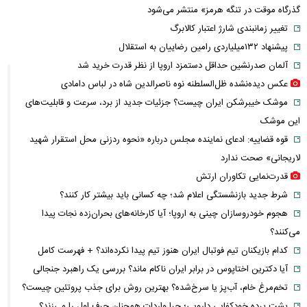
شرایط جدید تمدید اجاره اعلام شد
الحدث: به زودی بیانیه‌ای مشترک از سوی عمان و ایران درباره «ایجاد یک
گذرگاه موقت در تنگه هرمز» منتشر می‌شود
تغییر زمانبندی‌ شارژ اعتبار کالابرگ
پیشنهاد ۱۳۲میلیاردی رامین رضاییان به استقلال
آلمان صدرنشین حداقل دستمزد اروپا از نظر قدرت خرید شد
عکس دیده‌نشده ظل‌السلطنه نوه ناصرالدین شاه در لباس دامادی
موشک خیبرشکن ایران چیست؟ جزئیات جدید از برد، سرعت و قابلیت‌های
این موشک
قوه قضاییه: ادعای نماینده مجلس درباره «نحوه ردزنی محل استقرار شهید
لاریجانی» صحت ندارد
قدرت‌نمایی تکاوران ارتش
شرط جدید بازنشستگی اعلام شد؛ چه کسانی باید بیشتر کار کنند؟
هجوم خودروسازان چینی به اروپا؛ آیا کارخانه‌های بحران‌زده نجات پیدا
می‌کنند؟
کدام بازیکنان تیم فوتبال ایران هنوز تیم پیدا نکرده‌اند؟ + فهرست کامل