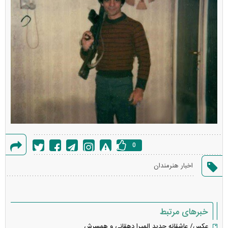
0
گزارش
اخبار هنرمندان
خطا
خبرهای مرتبط
عکس/ عاشقانه جدید المیرا دهقانی و همسرش