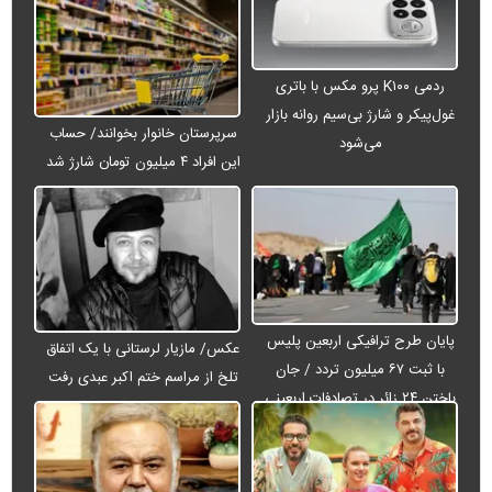
ردمی K۱۰۰ پرو مکس با باتری
غول‌پیکر و شارژ بی‌سیم روانه بازار
سرپرستان خانوار بخوانند/ حساب
می‌شود
این افراد ۴ میلیون تومان شارژ شد
پایان طرح ترافیکی اربعین پلیس
عکس/ مازیار لرستانی با یک اتفاق
با ثبت ۶۷ میلیون تردد / جان
تلخ از مراسم ختم اکبر عبدی رفت
باختن ۲۴ زائر در تصادفات اربعینی