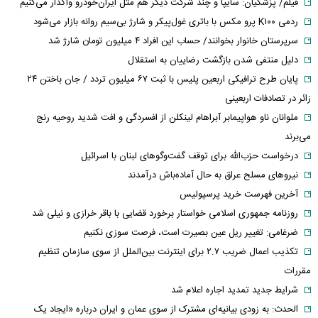
پاسخ قالیباف به ترامپ/ واقعیت ها را بپذیرید
فیلم/ پزشکیان: اگر ارز ترجیحی را حذف نمی‌کردیم، قطعاً قحطی پیش می‌آمد
فیلم/ پزشکیان: سایپا و چند شرکت دیگر هم مثل ایران‌خودرو واگذار می‌کنیم
ردمی K۱۰۰ پرو مکس با باتری غول‌پیکر و شارژ بی‌سیم روانه بازار می‌شود
سرپرستان خانوار بخوانند/ حساب این افراد ۴ میلیون تومان شارژ شد
دلیل منتفی شدن بازگشت رضاییان به استقلال
پایان طرح ترافیکی اربعین پلیس با ثبت ۶۷ میلیون تردد / جان باختن ۲۴
زائر در تصادفات اربعینی
ملوانان ناو هواپیمابر آبراهام لینکلن از افسردگی و افت شدید روحیه رنج
می‌برند
درخواست حزب‌الله برای توقف گفت‌وگوهای لبنان با اسرائیل
نیروهای مسلح عراق به حال آماده‌باش درآمدند
آخرین فهرست خرید پرسپولیس
روزنامه جمهوری اسلامی خواستار برخورد قضایی با باقر خرازی و نیلی شد
ضرغامی: تغییر ریل عین بصیرت است، فرصت سوزی نکنیم
تکذیب اعمال ضریب ۲.۷ برای اینترنت بین‌الملل از سوی سازمان تنظیم
مقررات