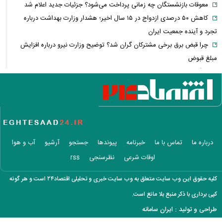
معوقات بازنشستگان چه زمانی پرداخت می‌شود؟ جزئیات جدید اعلام شد
کاهش ۵۰ درصدی ازدواج در ۱۵ سال اخیر؛ هشدار وزارت بهداشت درباره
تجرد و آینده جمعیت ایران
چرا قبض برق برخی مشترکان گران شد؟ توضیح وزارت نیرو درباره افزایش
مبلغ قبوض
جنگ ایران، سود میلیاردی نفتی‌ها؛ چه کسانی از بحران انرژی سود می‌برند؟
مذاکرات ایران و آمریکا دوباره خبرساز شد؛ ونس چه گفت؟
وقتی درمان خصوصی لوکس می‌شود؛ سهم هزینه‌های پزشکی از حقوق مردم
چقدر است؟
بازار سهام جان گرفت؛ نقدینگی چرا دوباره به بورس برگشت؟
تنگه هرمز دوباره جنجالی شد/ انتقاد شریعتمداری از مذاکرات ایران و عمان
درباره ما
تماس با ما
خبرنامه
پیوندها
جستجو
آرشیو
آب و هوا
کشتی عربستان هدف موشک بالستیک قرار گرفت
اوقات شرعی
نظرسنجی
rss
وضعیت هواشناسی امروز
ماجرای استعفای مسعود پزشکیان چیست؟ / جزئیات موضع رئیس‌جمهور و
کلیه حقوق این وب سایت متعلق به وب سایت خبری و تحلیلی اقتصاد۲۴ است و هر گونه
واکنش دفتر رهبری
کپی برداری با ذکر منبع بلا مانع است.
وقتی سود سالانه گوگل از ارزش بازار سهام ایران بیشتر می‌شود؛ واقعیت
طراحی و تولید :
ایران سامانه
چیست؟