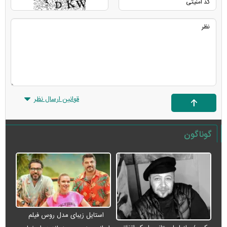
قوانین ارسال نظر
گوناگون
استایل زیبای مدل روس فیلم