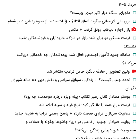
مرداد ۱۴۰۵
ماجرای سنگ مزار اکبر عبدی چیست؟
ترور علی لاریجانی چگونه اتفاق افتاد؟ جزئیات جدید از نحوه ردیابی دبیر شعام
بازار اجاره لپ‌تاپ رونق گرفت + عکس
قیمت مسکن دو برابر شد؛ بازار در شوک، خریداران و فروشندگان عقب
نشستند
سامانه جدید تأمین اجتماعی فعال شد؛ بیمه‌شدگان چه خدماتی دریافت
می‌کنند؟
اولین تصاویر از حادثه بالگرد حامل ترامپ منتشر شد
احمد جنتی کیست؟ + زندگی، سوابق سیاسی و نقش دبیر ۱۰۰ ساله شورای
نگهبان
پوستر معنادار کانال رهبر انقلاب؛ پیام ویژه درباره «وحدت» چه بود؟
قیمت مرغ همه را غافلگیر کرد؛ نرخ فیله و سینه اعلام شد
معافیت سربازان فراری صحت دارد؟ + پاسخ رسمی فراجا به شایعه جدید
روایت صیادان جنوب از ناامنی در دریا؛ جاشوها چگونه با حملات و
محدودیت‌های دریایی زندگی می‌کنند؟
مشاور سیدمحمد خاتمی درگذشت