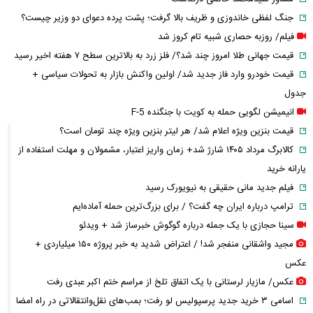
جنگ لفظی خاندوزی و ظریف بالا گرفت؛ پشت پرده دعوای دو وزیر چیست؟
فیلم/ روزبه حصاری شبیه تام کروز شد
قیمت جهانی طلا امروز چند شد؟/ فلز زرد به بالاترین سطح ۷ هفته اخیر رسید
قیمت خودرو وارد فاز جدید شد/ اولین واکنش بازار به تحولات سیاسی +
جدول
انیمیشن لگویی حمله به کویت با جنگنده F-5
قیمت بنزین ویژه اعلام شد/ هر لیتر بنزین ویژه چند تومان است؟
کالابرگ مرداد ۱۴۰۵ شارژ شد+ زمان واریز اعتبار، مشمولان و مهلت استفاده از
یارانه خرید
فیلم جدید مانی حقیقی به نیویورک رسید
ترامپ درباره ایران چه گفت؟ / برای بزرگ‌ترین حمله آماده‌ایم
سینا حجازی با یک جمله درباره گوگوش خبرساز شد + ویدئو
مجید واشقانی منفجر شد! / اعتراض شدید به خبر پروژه ۱۵۰ میلیاردی +
عکس
عکس/ مازیار لرستانی با یک اتفاق تلخ از مراسم ختم اکبر عبدی رفت
اسامی ۳ خرید جدید پرسپولیس لو رفت؛ بمب‌های نقل‌وانتقالاتی در راه امضا