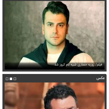
فیلم/ روزبه حصاری شبیه تام کروز شد
سی
عکس