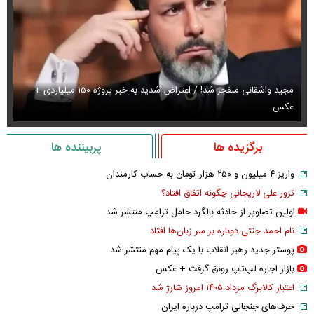
مجید واشقانی منفجر شد! / اعتراض شدید به خبر پروژه ۱۵۰ میلیاردی +
عکس
عک
برگزیده ها
پربیننده ها
واریز ۴ میلیون و ۲۵۰ هزار تومان به حساب کارمندان
ترور علی لاریجانی چگونه اتفاق افتاد؟
اولین تصاویر از حادثه بالگرد حامل ترامپ منتشر شد
نام احمد جنتی دوباره بر سر زبان‌ها افتاد
پوستر جدید رهبر انقلاب با یک پیام مهم منتشر شد
بازار اجاره لپ‌تاپ رونق گرفت + عکس
اعتبار کالابرگ مرداد ۱۴۰۵ امروز شارژ شد
حرف‌های جنجالی ترامپ درباره ایران