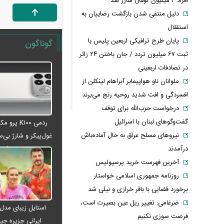
افراد ۴ میلیون تومان شارژ شد
دلیل منتفی شدن بازگشت رضاییان به
استقلال
پایان طرح ترافیکی اربعین پلیس با
گوناگون
ثبت ۶۷ میلیون تردد / جان باختن ۲۴ زائر
در تصادفات اربعینی
ملوانان ناو هواپیمابر آبراهام لینکلن از
افسردگی و افت شدید روحیه رنج می‌برند
درخواست حزب‌الله برای توقف
گفت‌وگوهای لبنان با اسرائیل
ردمی K۱۰۰ پ
نیروهای مسلح عراق به حال آماده‌باش
غول‌پیکر و شارژ بی‌سی
می‌شود
درآمدند
آخرین فهرست خرید پرسپولیس
روزنامه جمهوری اسلامی خواستار
برخورد قضایی با باقر خرازی و نیلی شد
ضرغامی: تغییر ریل عین بصیرت است،
استایل زیبای مدل
فرصت سوزی نکنیم
ایرانی جزیره جیم