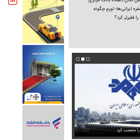
ش تکان‌ دهنده بانک مرکزی
فره ایرانی‌ها؛ تورم چگونه
 را فقیرتر کرد؟
فیلم/ پزشکیان: اگر ارز ترجیحی را حذف نمی‌کردی
دون GPS
را متعجب کرد
پیش می‌آمد
استایل جدید صابر ابر در فضای مجازی پرباز