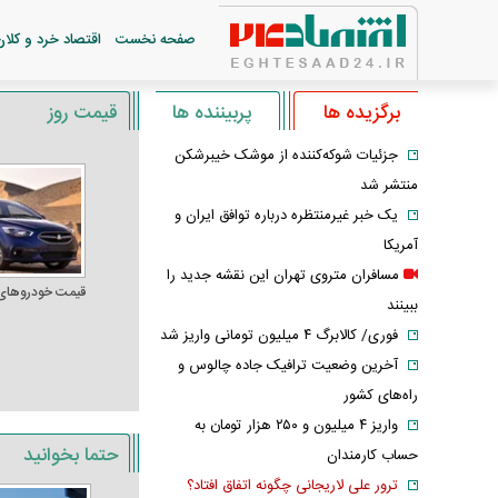
صفحه نخست
اقتصاد خرد و کلان
برگزیده ها
پربیننده ها
قیمت روز
جزئیات شوکه‌کننده از موشک خیبرشکن
منتشر شد
یک خبر غیرمنتظره درباره توافق ایران و
آمریکا
مسافران متروی تهران این نقشه جدید را
قیمت خودرو‌های
ببینند
فوری/ کالابرگ ۴ میلیون تومانی واریز شد
آخرین وضعیت ترافیک جاده چالوس و
راه‌های کشور
واریز ۴ میلیون و ۲۵۰ هزار تومان به
حتما بخوانید
حساب کارمندان
ترور علی لاریجانی چگونه اتفاق افتاد؟