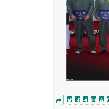
ه آزاد تهران؛ مناظره
ا تحت تأثیر قرار داد
چین از بمب افکن H-۶N با موشک هسته‌ای
ی کرد
گزارش