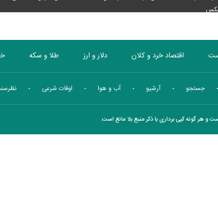
عکس
ست
اقتصاد خرد و کلان
دلار و ارز
طلا و سکه
خو
بورس
انرژی
چندرسانه ای
منهای اقتصاد
جستجو
آرشیو
آب و هوا
اوقات شرعی
نظرسن