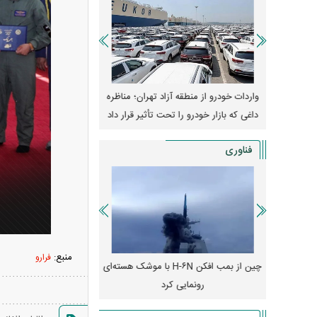
وپا؛ آیا
واردات خودرو از منطقه آزاد تهران؛ مناظره
قیمت خودرو وارد فاز ج
دا می‌کنند؟
داغی که بازار خودرو را تحت تأثیر قرار داد
واکنش بازار به تحولات
فناوری
منبع:
فرارو
رونمایی از پوکو M ۸ پاور با باتری ۸۰۰۰
چین از بمب افکن H-۶N با موشک هسته‌ای
پهپاد رهگیر یا موشک پدا
رونمایی کرد
کدامیک بیشتر