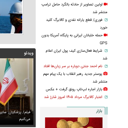
اولین تصاویر از حادثه بالگرد حامل ترامپ
منتشر شد
فوری/ قطع یارانه نقدی و کالابرگ کلید
خورد
حمله خلبانان ایرانی به پایگاه آمریکا بدون
GPS
شرایط فعال‌سازی کیف پول ایران اعلام
ویدئو
شد
نام احمد جنتی دوباره بر سر زبان‌ها افتاد
پوستر جدید رهبر انقلاب با یک پیام مهم
منتشر شد
بازار اجاره لپ‌تاپ رونق گرفت + عکس
اعتبار کالابرگ مرداد ۱۴۰۵ امروز شارژ شد
بازار
پزشکیان: اگر ارز ترجیحی را حذف نمی‌کردیم، قطعاً قحطی
فیلم/ پزشکیان: سایپ
ی‌آمد
تایل جدید صابر ابر در فضای مجازی پربازدید شد
می‌کنیم
عکس دیده‌نشده 