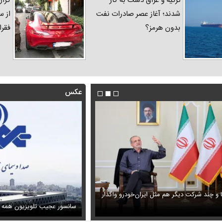
ترکیه و عراق دست به کار
گزار
شدند؛ آغاز عصر صادرات نفت
از س
بدون هرمز؟
فقرا
عکس
ا و چند شرکت دیگر هم مثل ایران‌خودرو واگذار
ظل‌السلطنه نوه ناصرالدین شاه در لباس دامادی
حمله خلبانان ایرانی به پایگاه آمریکا ب
سانسور عجیب تلویزیون همه 