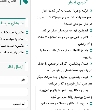
طالبان افغانس
آخرین اخبار
ترکیه و عراق دست به کار شدند؛ آغاز
عصر صادرات نفت بدون هرمز؟/ کارت هرمز
خبرهای مرتبط
در حال سوختن است؟
اردوغان فردا به عربستان سفر می‌کند
عکس/ طیب‌نیا به ش
انفجار اتوبوس در حومه دمشق/ ۲ کشته
عکس/ مراسم سالگرد
و ۱۳ زخمی
عکس/ پست سینا 
پاسخ قالیباف به ترامپ/ واقعیت ها را
عکس/پیام جالب مشت
بپذیرید
فیلم/ پزشکیان: اگر ارز ترجیحی را حذف
ارسال نظر
نمی‌کردیم، قطعاً قحطی پیش می‌آمد
فیلم/ پزشکیان: سایپا و چند شرکت دیگر
هم مثل ایران‌خودرو واگذار می‌کنیم
ردمی K۱۰۰ پرو مکس با باتری غول‌پیکر
و شارژ بی‌سیم روانه بازار می‌شود
سرپرستان خانوار بخوانند/ حساب این