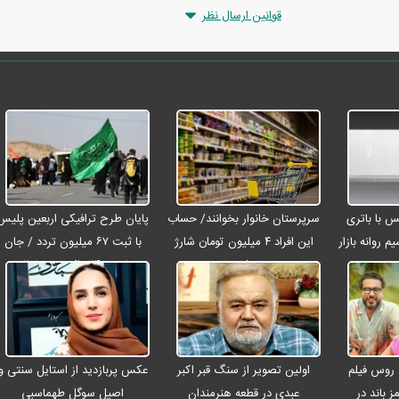
قوانین ارسال نظر
رو مکس با باتری
سرپرستان خانوار بخوانند/ حساب
پایان طرح ترافیکی اربعین پلیس
م روانه بازار
این افراد ۴ میلیون تومان شارژ
با ثبت ۶۷ میلیون تردد / جان
شد
باختن ۲۴ زائر در تصادفات
اربعینی
 روس فیلم
اولین تصویر از سنگ قبر اکبر
عکس پربازدید از استایل سنتی و
ز باند در
عبدی در قطعه هنرمندان
اصیل سوگل طهماسبی