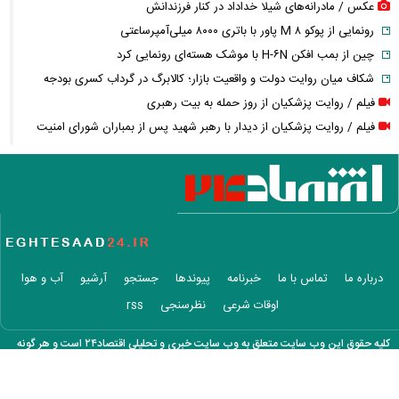
عکس / مادرانه‌های شیلا خداداد در کنار فرزندانش
رونمایی از پوکو M ۸ پاور با باتری ۸۰۰۰ میلی‌آمپرساعتی
چین از بمب افکن H-۶N با موشک هسته‌ای رونمایی کرد
شکاف میان روایت دولت و واقعیت بازار؛ کالابرگ در گرداب کسری بودجه
فیلم / روایت پزشکیان از روز حمله به بیت رهبری
فیلم / روایت پزشکیان از دیدار با رهبر شهید پس از بمباران شورای امنیت
ملی
فیلم / پزشکیان: حوادث دی ماه قابل فراموشی نیست
فیلم / پزشکیان: می‌خواستند ایران را ۴۸ ساعته مثل سوریه کنند
عکس / قاب عاشقانه همایون شجریان و دخترش
فیلم / توضیحات پزشکیان درباره نحوه ارتباط با رهبری
تلاش دوباره علیرضا بیرانوند برای فرار از خدمت سربازی
درباره ما
تماس با ما
خبرنامه
پیوندها
جستجو
آرشیو
آب و هوا
عکس / پیام دردناک ایرج طهماسب واکنش برانگیز شد
اوقات شرعی
نظرسنجی
rss
فیلم / بلایی که یک معلم در برنامه زنده بر سر شهبازی آورد
شایعات درباره مذاکره رامین رضاییان با یک تیم خارجی بالا گرفت
کلیه حقوق این وب سایت متعلق به وب سایت خبری و تحلیلی اقتصاد۲۴ است و هر گونه
افشای آخرین پیام آمریکا به ایران درباره مذاکرات
کپی برداری با ذکر منبع بلا مانع است.
فیلم / حمله قیصر به همسر بیژن مرتضوی: اون شوهرت باید جلوتو بگیره!