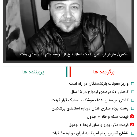
عکس/ مازیار لرستانی با یک اتفاق تلخ از مراسم ختم اکبر عبدی رفت
عک
برگزیده ها
پربیننده ها
واریز معوقات بازنشستگان در راه است
کاهش ۵۰ درصدی ازدواج در ۱۵ سال
کشتی عربستان هدف موشک بالستیک قرار گرفت
پشت پرده مطرح شدن دوباره استعفای پزشکیان
قیمت سکه و طلا + جدول
قیمت دلار، یورو و سایر ارز‌ها + جدول
افشای آخرین پیام آمریکا به ایران درباره مذاکرات