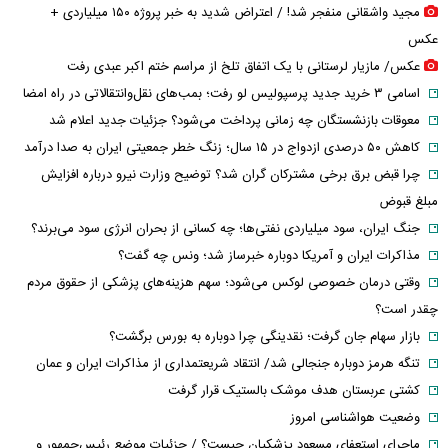
مجید واشقانی منفجر شد! / اعتراض شدید به خبر پروژه ۱۵۰ میلیاردی +
عکس
عکس/ مازیار لرستانی با یک اتفاق تلخ از مراسم ختم اکبر عبدی رفت
اسامی ۳ خرید جدید پرسپولیس لو رفت؛ بمب‌های نقل‌وانتقالاتی در راه امضا
معوقات بازنشستگان چه زمانی پرداخت می‌شود؟ جزئیات جدید اعلام شد
کاهش ۵۰ درصدی ازدواج در ۱۵ سال؛ زنگ خطر جمعیتی ایران به صدا درآمد
چرا قبض برق برخی مشترکان گران شد؟ توضیح وزارت نیرو درباره افزایش
مبلغ قبوض
جنگ ایران، سود میلیاردی نفتی‌ها؛ چه کسانی از بحران انرژی سود می‌برند؟
مذاکرات ایران و آمریکا دوباره خبرساز شد؛ ونس چه گفت؟
وقتی درمان خصوصی لوکس می‌شود؛ سهم هزینه‌های پزشکی از حقوق مردم
چقدر است؟
بازار سهام جان گرفت؛ نقدینگی چرا دوباره به بورس برگشت؟
تنگه هرمز دوباره جنجالی شد/ انتقاد شریعتمداری از مذاکرات ایران و عمان
کشتی عربستان هدف موشک بالستیک قرار گرفت
وضعیت هواشناسی امروز
ماجرای استعفای مسعود پزشکیان چیست؟ / جزئیات موضع رئیس‌جمهور و