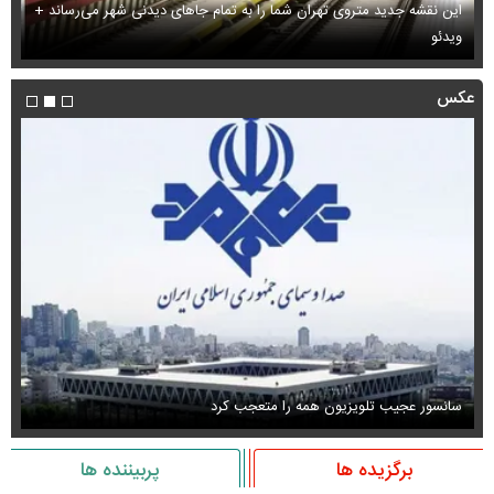
این نقشه جدید متروی تهران شما را به تمام جاهای دیدنی شهر می‌رساند +
ویدئو
بب
عکس
سانسور عجیب تلویزیون همه را متعجب کرد
اس
برگزیده ها
پربیننده ها