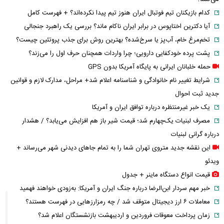
کدام بازیکنان تیم فوتبال ایران هنوز تیم پیدا نکرده‌اند؟ + فهرست کامل
آیا دکترین اختاپوس در برابر ایران ناکام ماند؟ بررسی یک راهبرد جنجالی
تخم‌مرغ خام، آب‌پز یا سرخ‌شده؟ بهترین روش برای جذب پروتئین چیست؟
پشت پرده خودکفایی دارویی؛ چرا واردات همچنان حرف اول را می‌زند؟
حمله خلبانان ایرانی به پایگاه آمریکا بدون GPS
شرایط تغییر نام خانوادگی و شناسنامه اعلام شد+ مراحل، مدارک لازم و قوانین
جدید ثبت احوال
یک خبر غیرمنتظره درباره توافق ایران و آمریکا
مصرف لبنیات یک‌چهارم شد؛ قیمت شیر باز هم افزایش می‌یابد؟ / هشدار
درباره گرانی لبنیات
این نقشه جدید متروی تهران شما را به تمام جاهای دیدنی شهر می‌رساند +
ویدئو
قیمت انواع دستگاه ماینر + جدول
خبر مهم سردار ابن‌الرضا درباره جنگ ایران و آمریکا: به‌زودی خواهند فهمید
معاملات ۶ ارز دیجیتال متوقف شد / چه رمزارزهایی در فهرست هستند؟
زمان پرداخت معوقات فروردین و اردیبهشت بازنشستگان اعلام شد؟