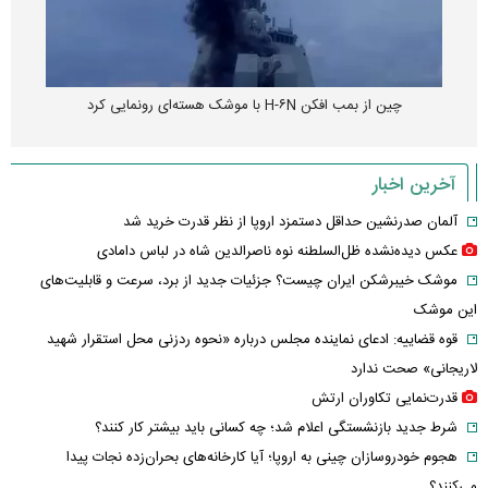
چین از بمب افکن H-۶N با موشک هسته‌ای رونمایی کرد
آخرین اخبار
آلمان صدرنشین حداقل دستمزد اروپا از نظر قدرت خرید شد
عکس دیده‌نشده ظل‌السلطنه نوه ناصرالدین شاه در لباس دامادی
موشک خیبرشکن ایران چیست؟ جزئیات جدید از برد، سرعت و قابلیت‌های
این موشک
قوه قضاییه: ادعای نماینده مجلس درباره «نحوه ردزنی محل استقرار شهید
لاریجانی» صحت ندارد
قدرت‌نمایی تکاوران ارتش
شرط جدید بازنشستگی اعلام شد؛ چه کسانی باید بیشتر کار کنند؟
هجوم خودروسازان چینی به اروپا؛ آیا کارخانه‌های بحران‌زده نجات پیدا
می‌کنند؟