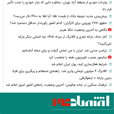
واردات خودرو از منطقه آزاد تهران؛ مناظره داغی که بازار خودرو را تحت تأثیر
قرار داد
پیش‌بینی جدید دویچه‌ بانک از قیمت طلا؛ آیا طلا به ۴۷۰۰ دلار می‌رسد؟
حقوق ۲۷۷۱ یورویی برای کارگران؛ کدام کشور رکورددار حداقل دستمزد شد؟
نگاهی به آخرین وضعیت تنگه هرمز
آغاز حذف یارانه نقدی و کالابرگ از مرداد ۱۴۰۵؛ چه کسانی دیگر یارانه
نمی‌گیرند؟
ترامپ مدعی شد: ایران با من تماس گرفت و برای حمله آماده‌ایم
سانسور عجیب تلویزیون همه را متعجب کرد
شرایط فعال‌سازی کیف پول ایران اعلام شد
کالابرگ ۴ میلیون تومانی واریز شد؛ راهنمای استعلام و پیگیری برای افراد
بدون یارانه + اینفوگرافی
ترافیک سنگین در جاده چالوس؛ آخرین وضعیت راه‌های کشور امروز اعلام شد
استایل جدید صابر ابر در فضای مجازی پربازدید شد
هواشناسی جدول زمانی بارش‌ها را منتشر کرد/ اوج بارندگی در انتظار کدام
مناطق است؟ + نقشه
عکس تاریخی ثریا اسفندیاری در کاخ گلستان ۷۵ سال پیش