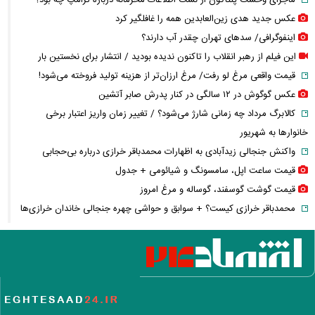
ماجرای وحشت پنتاگون از نشت اطلاعات محرمانه درباره ترامپ چه بود؟
عکس جدید هدی زین‌العابدین همه را غافلگیر کرد
اینفوگرافی/ سدهای تهران چقدر آب دارند؟
این فیلم از رهبر انقلاب را تاکنون ندیده بودید / انتشار برای نخستین بار
قیمت واقعی مرغ لو رفت/ مرغ ارزان‌تر از هزینه تولید فروخته می‌شود!
عکس گوگوش در ۱۲ سالگی در کنار پدرش صابر آتشین
کالابرگ مرداد چه زمانی شارژ می‌شود؟ / تغییر زمان واریز اعتبار برخی
خانوارها به شهریور
واکنش جنجالی زیدآبادی به اظهارات محمدباقر خرازی درباره بی‌حجابی
قیمت ساعت اپل، سامسونگ و شیائومی + جدول
قیمت گوشت گوسفند، گوساله و مرغ امروز
محمدباقر خرازی کیست؟ + سوابق و حواشی چهره جنجالی خاندان خرازی‌ها
فیلم / وداع تلخ مردم قم با داماد محبوب مبتلا به سندرم داون
قوه قضاییه: محمدباقر خرازی به دادگاه ویژه روحانیت احضار شد + ویدئو
بمب پرسپولیس خنثی شد؛ قید این بازیکن را بزنید!
خبر خوش برای خبرنگاران؛ ۵۰۰ هزار تومان نقدی و ۲۰۰ گیگ اینترنت هدیه
روز خبرنگار ۱۴۰۵