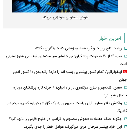
هوش مصنوعی خودزنی می‌کند
آخرین اخبار
روایت تلخ روز خبرنگار؛ همه چیزهایی که خبرنگاران نگفتند
نمره ۱۴ از ۲۰ به دولت پزشکیان؛ جواد امام: سیاست‌های اجتماعی هنوز امنیتی
است
اینفوگرافی/ کدام کشور بیشترین بمب اتم را دارد؟ رتبه‌بندی ۱۰ کشور اتمی
جهان
معین، شادمهر و بیژن مرتضوی در راه ایران؟ / حرف تازه پزشکیان دوباره
جنجال به پا کرد
واکنش دفتر معاون اول ریاست جمهوری به یک گزارش درباره کسری بودجه و
کالابرگ
چگونه جنگ معاملات «هوش مصنوعی» ترامپ در خلیج فارس را نابود کرد؟
این افراد بیشتر سرطان مری می‌گیرند؛ عوامل خطر را جدی بگیرید