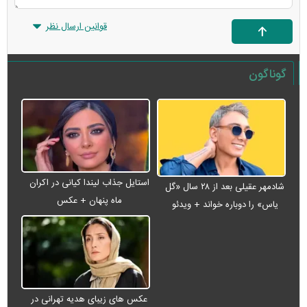
قوانین ارسال نظر
گوناگون
استایل جذاب لیندا کیانی در اکران
شادمهر عقیلی بعد از ۲۸ سال «گل
ماه پنهان + عکس
یاس» را دوباره خواند + ویدئو
عکس های زیبای هدیه تهرانی در