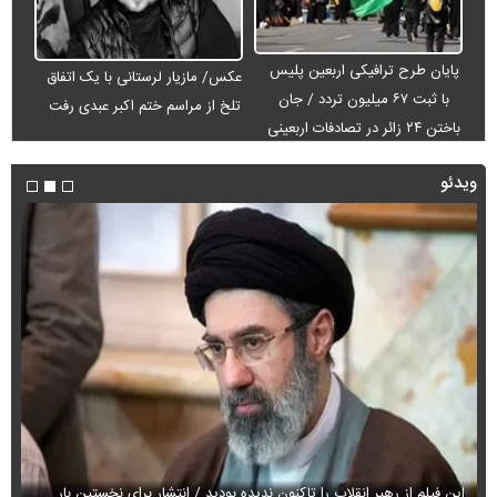
پایان طرح ترافیکی اربعین پلیس
عکس/ مازیار لرستانی با یک اتفاق
با ثبت ۶۷ میلیون تردد / جان
تلخ از مراسم ختم اکبر عبدی رفت
باختن ۲۴ زائر در تصادفات اربعینی
ویدئو
این فیلم از رهبر انقلاب را تاکنون ندیده بودید / انتشار برای نخستین بار
فی