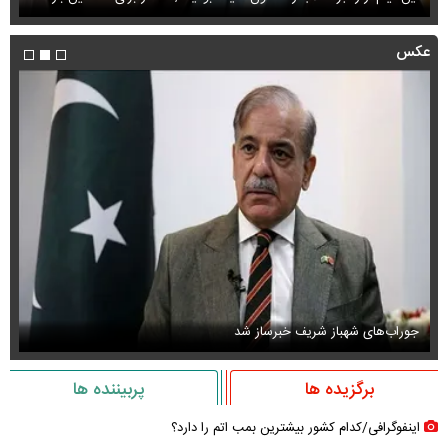
عکس
جوراب‌های شهباز شریف خبرساز شد
عک
برگزیده ها
پربیننده ها
اینفوگرافی/کدام کشور بیشترین بمب اتم را دارد؟