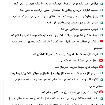
عراقچی خبر داد؛ توافق با عمان نزدیک است، اما تنگه هرمز باز نمی‌شود
تمدید قرارداد اوزجان بیزاتی با استقلال؛ مربی ترک‌تبار ماندنی شد
پاییز پربارش از راه می‌رسد/ فرصت طلایی دولت برای جبران کمبود آب
اسامی خریدهای جدید پرسپولیس لو رفت
هوش مصنوعی خودزنی می‌کند
بازنشستگان کشوری بخوانند؛ آخرین مهلت ثبت‌نام بیمه تکمیلی اعلام شد
پزشکیان خطاب به خبرنگاران چه گفت؟ /تأکید رئیس‌جمهور بر وحدت و
انسجام
شوک تازه به اقتصاد آمریکا / بازار کار آمریکا غافلگیر شد
لیونل مسی عزادار شد + عکس
جوراب‌های شهباز شریف خبرساز شد
بحران گاز جدی شد؛ صنعت گاز برای حل ناترازی سراغ دانش‌بنیان‌ها رفت
کلثوم اکبری در آستانه قصاص؛ ۱۰ حکم قصاص صادر شد، تصمیم نهایی با
دیوان عالی
کوبا در تاریکی فرو رفت؛ برق کل کشور قطع شد
رقیب آینده F-۳۵ از راه می‌رسد؛ جنگنده نسل ششمی چه مشخصاتی دارد؟