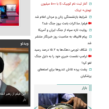
آغاز ثبت نام کوییک S با ۵۰۰ میلیون
تومان+ لینک
شرایط بازنشستگی زنان و مردان اعلام شد
فیلم/ مذاکرات باعث بروز جنگ شد؟
روایت تازه سپاه از جنگ ایران و آمریکا
پیام قالیباف به مناسبت روز خبرنگار منتشر
شد
ویدئو
شکاف تورمی دهک‌ها به ۱۵.۲ درصد رسید
ترامپ نشست خبری خود را به دلیل جنگ
لغو کرد!
پشت پرده تلاش تندروها برای استعفای
پزشکیان
بازار
ن خطاب به خبرنگاران چه گفت؟ /تأکید رئیس‌جمهور بر
این فیلم از رهبر انق
 انسجام
س جدید هدی زین‌العابدین همه را غافلگیر کرد
بار
لیونل مسی عزا