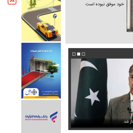
خود موفق نبوده است
پزشکیان خطاب به خبرنگاران چه گفت؟ /تأکید رئ
از شد
محبوب مبتلا به سندرم داون
وحدت و انسجام
عکس جدید هدی زین‌العابدین همه را غافلگیر