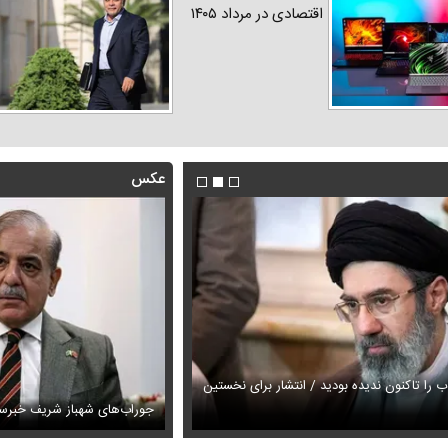
اقتصادی در مرداد ۱۴۰۵
عکس
لاب را تاکنون ندیده بودید / انتشار برای نخستین
دار شد + عکس
جوراب‌های شهباز شریف خبرس
فیلم / وداع تلخ مردم قم با داماد 