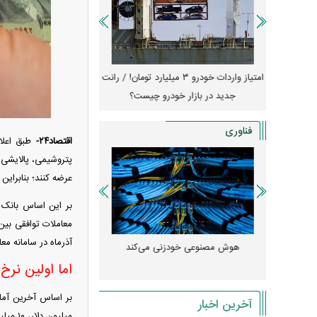
جهش گواهی
امتیاز واردات خودرو ۳ میلیارد تومان! / رانت
ناطق آزاد
جدید در بازار خودرو چیست؟
کوییک S با ۵۰۰ 
ثبت نام
فناوری
اقتصاد۲۴-
پتروشیمی، پالایشی، 
عرضه کنند؛ بنابراین 
آذرماه در سامانه معا
 مصنوعی»
هوش مصنوعی خودزنی می‌کند
ود کرد؟
میلی‌آمپرسا
اما اولین نرخ
آخرین اخبار
میلیون دلار، ۱۰ میلیون یوآن و ۱.۱ میلیون یورو بوده است.