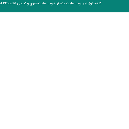
کلیه حقوق این وب سایت متعلق به وب سایت خبری و تحلیلی اقتصاد۲۴ است و هر گونه کپی برداری با ذکر منبع بلا مانع است.
بودید / انتشار برای نخستین بار
قیمت واقعی مرغ لو رفت/ مرغ ارزان‌تر
از هزینه تولید فروخته می‌شود!
عکس گوگوش در ۱۲ سالگی در کنار
پدرش صابر آتشین
کالابرگ مرداد چه زمانی شارژ می‌شود؟ /
تغییر زمان واریز اعتبار برخی خانوارها به
شهریور
واکنش جنجالی زیدآبادی به اظهارات
محمدباقر خرازی درباره بی‌حجابی
قیمت ساعت اپل، سامسونگ و
شیائومی + جدول
قیمت گوشت گوسفند، گوساله و مرغ
امروز
محمدباقر خرازی کیست؟ + سوابق و
حواشی چهره جنجالی خاندان خرازی‌ها