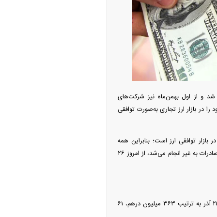
امتیاز واردات خودرو ۳ میلیارد تومان! / رانت
 خودرو چیست؟
نیما به‌صورت توافقی تعیین شد و از اول بهمن‌ماه نیز شرکت‌های
 را در بازار ارز تجاری به‌صورت توافقی
ادرکنندگان برای حضور در بازار توافقی ارز است؛ بنابراین همه
معاملات توافقی بین واردکنندگان و صادرکنندگانی که پیش از این تحت عنوان روش واگذاری ارز حاصل از صادرات به غیر انجام می‌شد، از امروز ۲۶
ودزنی می‌کند
بر اساس آخرین آمار‌های بانک مرکزی حجم معاملات انجام‌شده در سامانه ارز تجاری از ابتدای فعالیت تا ۲۵ آذر به ترتیب ۳۶۳ میلیون درهم، ۶۱