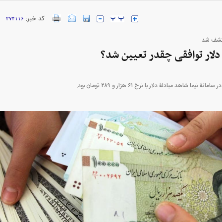
کد خبر:
۲۷۴۱۱۶
ارز‌ها + جدول
قیمت خودرو‌های ایران خودرو + جدول
قیمت خودرو‌های ای
 کشف شد
لار توافقی چقدر تعیین شد؟
نیما شاهد مبادلۀ دلار با نرخ ۶۱ هزار و ۲۸۹ تومان بود.
بازار مسکن؛ فنر
کارنامه مردود محسن پاک‌ نژاد؛ از افت شدید
 شده
درآمد ارزی تا بازی با عزل و نصب‌ها
۰۵