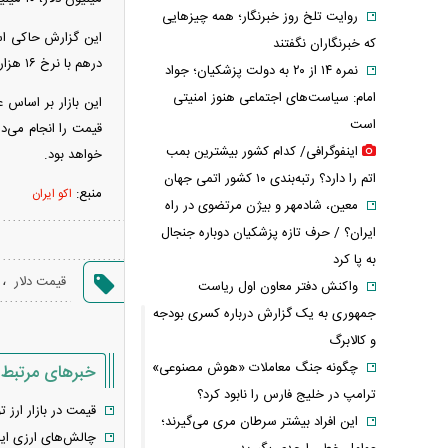
روایت تلخ روز خبرنگار؛ همه چیزهایی
که خبرنگاران نگفتند
درهم با نرخ ۱۶ هزار و ۶۸۸ تومان بود.
نمره ۱۴ از ۲۰ به دولت پزشکیان؛ جواد
امام: سیاست‌های اجتماعی هنوز امنیتی
این بازار بر اساس
است
قیمت را انجام می‌د
اینفوگرافی/ کدام کشور بیشترین بمب
خواهد بود.
اتم را دارد؟ رتبه‌بندی ۱۰ کشور اتمی جهان
منبع:
اکو ایران
معین، شادمهر و بیژن مرتضوی در راه
ایران؟ / حرف تازه پزشکیان دوباره جنجال
به پا کرد
،
قیمت دلار
واکنش دفتر معاون اول ریاست
جمهوری به یک گزارش درباره کسری بودجه
و کالابرگ
چگونه جنگ معاملات «هوش مصنوعی»
خبرهای مرتبط
ترامپ در خلیج فارس را نابود کرد؟
قیمت در بازار ارز
این افراد بیشتر سرطان مری می‌گیرند؛
چالش‌های ارزی ایر