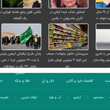
شادمهر عقیلی بعد از ۲۸ سال
استایل جذاب لیندا کیانی در
عکس های زیبای هدیه تهرانی در
ه خواند +
اکران ماه پنهان + عکس
یک گلخانه
رو مکس با باتری
سرپرستان خانوار بخوانند/ حساب
پایان طرح ترافیکی اربعین پلیس
م روانه بازار
این افراد ۴ میلیون تومان شارژ
با ثبت ۶۷ میلیون تردد / جان
شد
باختن ۲۴ زائر در تصادفات
اربعینی
ست
اقتصاد خرد و کلان
دلار و ارز
طلا و سکه
خو
بورس
انرژی
چندرسانه ای
منهای اقتصاد
جستجو
آرشیو
آب و هوا
اوقات شرعی
نظرسن