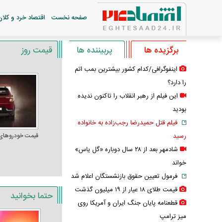
صفحه نخست
اقتصاد خرد و کلان
برگزیده ها
پربیننده ها
قیمت روز
اینفوگرافی/کدام کشور بیشترین بمب اتم
را دارد؟
این فیلم از رهبر انقلاب را تاکنون ندیده
بودید
فیلم قتل حمیدرضا رجب‌زاده به خانواده
رسید
قیمت خودرو‌های
شادمهر بعد از ۲۸ سال دوباره «گل یاس»
خواند
فرمول تعیین حقوق بازنشستگان اعلام شد
قیمت طلای ۱۸ عیار از ۱۹ میلیون گذشت
حتما بخوانید
قطعنامه پایان جنگ ایران و آمریکا روی
میز ترامپ