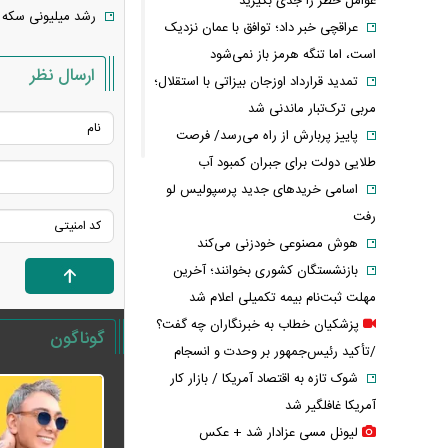
عوامل خطر را جدی بگیرید
رشد میلیونی سکه فقط در ی
عراقچی خبر داد؛ توافق با عمان نزدیک
است، اما تنگه هرمز باز نمی‌شود
ارسال نظر
تمدید قرارداد اوزجان بیزاتی با استقلال؛
مربی ترک‌تبار ماندنی شد
پاییز پربارش از راه می‌رسد/ فرصت
طلایی دولت برای جبران کمبود آب
اسامی خریدهای جدید پرسپولیس لو
رفت
هوش مصنوعی خودزنی می‌کند
بازنشستگان کشوری بخوانند؛ آخرین
مهلت ثبت‌نام بیمه تکمیلی اعلام شد
پزشکیان خطاب به خبرنگاران چه گفت؟
گوناگون
/تأکید رئیس‌جمهور بر وحدت و انسجام
شوک تازه به اقتصاد آمریکا / بازار کار
آمریکا غافلگیر شد
لیونل مسی عزادار شد + عکس