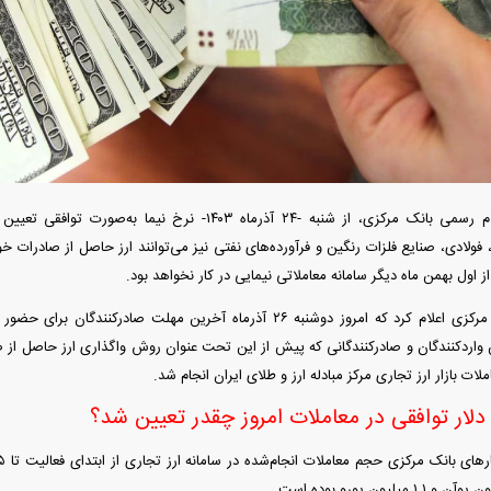
آغاز ثبت نام سایپا از امروز ۱۷ مرداد ۱۴۰۵؛
واردات خودرو گران‌تر شد/ جهش گواهی
میلیون تومان بخرید + لینک
اسقاط و محدودیت جدید در مناطق آزاد
جدید در بازار
طبق اعلام رسمی بانک مرکزی، از شنبه -۲۴ آذرماه ۱۴۰۳- نرخ 
فولادی، صنایع فلزات رنگین و فرآورده‌های نفتی نیز می‌توانند ارز حاصل از صادرات خود
از اول بهمن ماه دیگر سامانه معاملاتی نیمایی در کار نخواهد بود.
بر این اساس بانک مرکزی اعلام کرد که امروز دوشنبه ۲۶ آذرماه آخرین مهلت ص
ملات بازار ارز تجاری مرکز مبادله ارز و طلای ایران انجام شد.
رونمایی از پوکو M ۸ پاور با باتری ۸۰۰۰
چگونه جنگ معاملات «هوش مصنوعی»
هوش مصنوعی خ
عتی
ترامپ در خلیج فارس را نابود کرد؟
 دلار توافقی در معاملات امروز چقدر تعیین شد؟