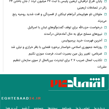
پایان طرح ترافیکی اربعین پلیس با ثبت ۶۷ میلیون تردد / جان باختن ۲۴
زائر در تصادفات اربعینی
ملوانان ناو هواپیمابر آبراهام لینکلن از افسردگی و افت شدید روحیه رنج
می‌برند
درخواست حزب‌الله برای توقف گفت‌وگوهای لبنان با اسرائیل
نیروهای مسلح عراق به حال آماده‌باش درآمدند
آخرین فهرست خرید پرسپولیس
روزنامه جمهوری اسلامی خواستار برخورد قضایی با باقر خرازی و نیلی شد
ضرغامی: تغییر ریل عین بصیرت است، فرصت سوزی نکنیم
تکذیب اعمال ضریب ۲.۷ برای اینترنت بین‌الملل از سوی سازمان تنظیم
مقررات
شرایط جدید تمدید اجاره اعلام شد
الحدث: به زودی بیانیه‌ای مشترک از سوی عمان و ایران درباره «ایجاد یک
گذرگاه موقت در تنگه هرمز» منتشر می‌شود
تغییر زمانبندی‌ شارژ اعتبار کالابرگ
پیشنهاد ۱۳۲میلیاردی رامین رضاییان به استقلال
آلمان صدرنشین حداقل دستمزد اروپا از نظر قدرت خرید شد
درباره ما
تماس با ما
خبرنامه
پیوندها
جستجو
آرشیو
آب و هوا