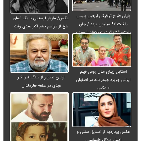
پایان طرح ترافیکی اربعین پلیس
عکس/ مازیار لرستانی با یک اتفاق
با ثبت ۶۷ میلیون تردد / جان
تلخ از مراسم ختم اکبر عبدی رفت
باختن ۲۴ زائر در تصادفات اربعینی
استایل زیبای مدل روس فیلم
اولین تصویر از سنگ قبر اکبر
ایرانی جزیره جیمز باند در اصفهان
عبدی در قطعه هنرمندان
+ عکس
عکس پربازدید از استایل سنتی و
اصیل سوگل طهماسبی