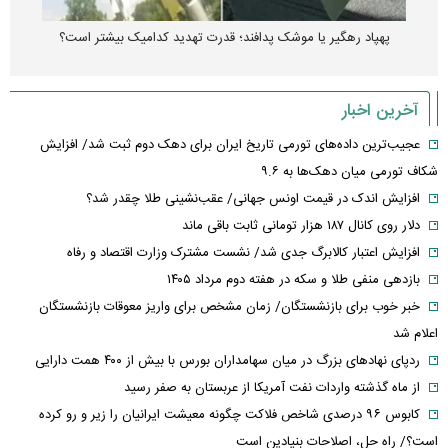
رونمایی از پوکو M ۸ پاور با باتری ۸۰۰۰ میلی‌آمپرساعتی
آخرین اخبار
عجیب‌ترین داده‌های تورمی تاریخ ایران برای دهک دوم ثبت شد/ افزایش
شکاف تورمی میان دهک‌ها به ۹.۶
افزایش اندک در قیمت اونس جهانی/ عقب‌نشینی طلا چقدر شد؟
دلار روی کانال ۱۸۷ هزار تومانی ثابت باقی ماند
افزایش اعتبار کالابرگ جدی شد/ نشست مشترک وزارت اقتصاد و رفاه
بازدهی منفی طلا و سکه در هفته دوم مرداد ۱۴۰۵
خبر خوب برای بازنشستگان/ زمان مشخص برای واریز معوقات بازنشستگان
اعلام شد
ردپای نهاد‌های بزرگ در میان سهامداران بورس با بیش از ۴۰۰ همت دارایی
از ماه گذشته واردات نفت آمریکا از عربستان به صفر رسید
کابوس ۹۶ درصدی شاخص فلاکت چگونه معیشت ایرانیان را زیر و رو کرده
است؟/ راه حل، اصلاحات بنیادین است