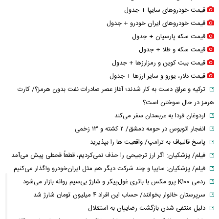
قیمت خودرو‌های سایپا + جدول
قیمت خودرو‌های ایران خودرو + جدول
قیمت سکه پارسیان + جدول
قیمت سکه و طلا + جدول
قیمت بیت کوین و رمزارز‌ها + جدول
قیمت دلار، یورو و سایر ارز‌ها + جدول
ترکیه و عراق دست به کار شدند؛ آغاز عصر صادرات نفت بدون هرمز؟/ کارت
هرمز در حال سوختن است؟
اردوغان فردا به عربستان سفر می‌کند
انفجار اتوبوس در حومه دمشق/ ۲ کشته و ۱۳ زخمی
پاسخ قالیباف به ترامپ/ واقعیت ها را بپذیرید
فیلم/ پزشکیان: اگر ارز ترجیحی را حذف نمی‌کردیم، قطعاً قحطی پیش می‌آمد
فیلم/ پزشکیان: سایپا و چند شرکت دیگر هم مثل ایران‌خودرو واگذار می‌کنیم
ردمی K۱۰۰ پرو مکس با باتری غول‌پیکر و شارژ بی‌سیم روانه بازار می‌شود
سرپرستان خانوار بخوانند/ حساب این افراد ۴ میلیون تومان شارژ شد
دلیل منتفی شدن بازگشت رضاییان به استقلال