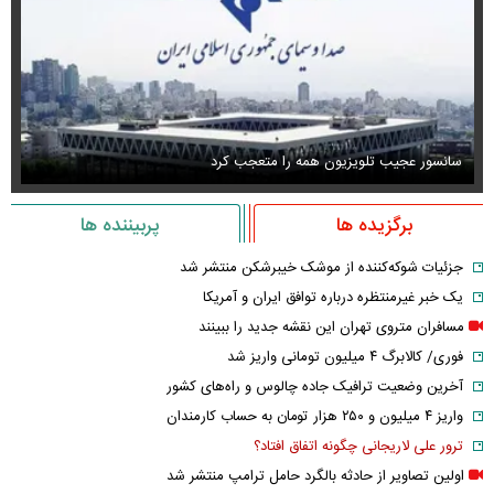
سانسور عجیب تلویزیون همه را متعجب کرد
اس
برگزیده ها
پربیننده ها
جزئیات شوکه‌کننده از موشک خیبرشکن منتشر شد
یک خبر غیرمنتظره درباره توافق ایران و آمریکا
مسافران متروی تهران این نقشه جدید را ببینند
فوری/ کالابرگ ۴ میلیون تومانی واریز شد
آخرین وضعیت ترافیک جاده چالوس و راه‌های کشور
واریز ۴ میلیون و ۲۵۰ هزار تومان به حساب کارمندان
ترور علی لاریجانی چگونه اتفاق افتاد؟
اولین تصاویر از حادثه بالگرد حامل ترامپ منتشر شد