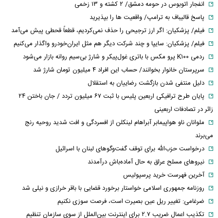
انفجار اتوبوس در حومه دمشق/ ۲ کشته و ۱۳ زخمی
پاسخ قالیباف به ترامپ/ واقعیت ها را بپذیرید
فیلم/ پزشکیان: اگر ارز ترجیحی را حذف نمی‌کردیم، قطعاً قحطی پیش می‌آمد
فیلم/ پزشکیان: سایپا و چند شرکت دیگر هم مثل ایران‌خودرو واگذار می‌کنیم
ردمی K۱۰۰ پرو مکس با باتری غول‌پیکر و شارژ بی‌سیم روانه بازار می‌شود
سرپرستان خانوار بخوانند/ حساب این افراد ۴ میلیون تومان شارژ شد
دلیل منتفی شدن بازگشت رضاییان به استقلال
پایان طرح ترافیکی اربعین پلیس با ثبت ۶۷ میلیون تردد / جان باختن ۲۴
زائر در تصادفات اربعینی
ملوانان ناو هواپیمابر آبراهام لینکلن از افسردگی و افت شدید روحیه رنج
می‌برند
درخواست حزب‌الله برای توقف گفت‌وگوهای لبنان با اسرائیل
نیروهای مسلح عراق به حال آماده‌باش درآمدند
آخرین فهرست خرید پرسپولیس
روزنامه جمهوری اسلامی خواستار برخورد قضایی با باقر خرازی و نیلی شد
ضرغامی: تغییر ریل عین بصیرت است، فرصت سوزی نکنیم
تکذیب اعمال ضریب ۲.۷ برای اینترنت بین‌الملل از سوی سازمان تنظیم