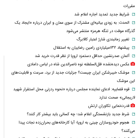
مقررات
شرایط جدید تمدید اجاره اعلام شد
الحدث: به زودی بیانیه‌ای مشترک از سوی عمان و ایران درباره «ایجاد یک
گذرگاه موقت در تنگه هرمز» منتشر می‌شود
تغییر زمانبندی‌ شارژ اعتبار کالابرگ
پیشنهاد ۱۳۲میلیاردی رامین رضاییان به استقلال
آلمان صدرنشین حداقل دستمزد اروپا از نظر قدرت خرید شد
عکس دیده‌نشده ظل‌السلطنه نوه ناصرالدین شاه در لباس دامادی
موشک خیبرشکن ایران چیست؟ جزئیات جدید از برد، سرعت و قابلیت‌های
این موشک
قوه قضاییه: ادعای نماینده مجلس درباره «نحوه ردزنی محل استقرار شهید
لاریجانی» صحت ندارد
قدرت‌نمایی تکاوران ارتش
شرط جدید بازنشستگی اعلام شد؛ چه کسانی باید بیشتر کار کنند؟
هجوم خودروسازان چینی به اروپا؛ آیا کارخانه‌های بحران‌زده نجات پیدا
می‌کنند؟