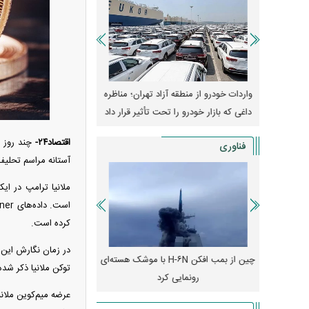
وپا؛ آیا
واردات خودرو از منطقه آزاد تهران؛ مناظره
قیمت خودرو وارد فاز ج
دا می‌کنند؟
داغی که بازار خودرو را تحت تأثیر قرار داد
واکنش بازار به تحولات
اقتصاد۲۴-
فناوری
آستانه مراسم تحلیف
کرده است.
رونمایی از پوکو M ۸ پاور با باتری ۸۰۰۰
چین از بمب افکن H-۶N با موشک هسته‌ای
پهپاد رهگیر یا موشک پدا
توکن ملانیا ذکر شد
رونمایی کرد
کدامیک بیشتر