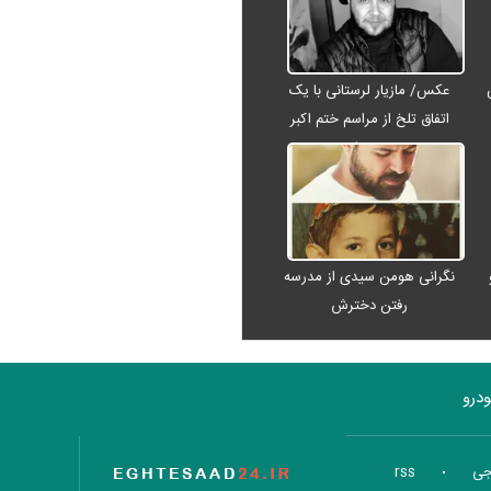
عکس/ مازیار لرستانی با یک
اتفاق تلخ از مراسم ختم اکبر
عبدی رفت
نگرانی هومن سیدی از مدرسه
رفتن دخترش
درو
تاریخ اقتصاد
جی
rss