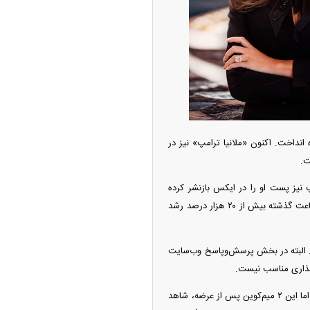
ه آزاد تهران؛ مناظره
ا تحت تأثیر قرار داد
بل «دونالد ترامپ»، رئیس‌جمهور منتخب آمریکا میم‌کوین خود را با نام TRUMP راه انداخت. اکنون «ملانیا ترامپ» نیز در
ت.
یم‌کوین $MELANIA را اعلام کرد. دونالد ترامپ نیز پست او را در ایکس بازنشر کرده
است. داده‌های DEX Screener نشان می‌دهد توکن مبتنی‌بر سولانای همسر دونالد ترامپ تقریباً در ۲۴ ساعت گذشته بیش از ۲۰ هزار درصد رشد
د ۱۰ دلار رسیده و ارزش بازارش حدود ۱۱ میلیارد دلار است. البته در بخش پرسش‌و‌پاسخ وب‌سایت
چین از بمب افکن H-۶N با موشک هسته‌ای
‌گذاری مناسب نیست.
ی کرد
عرضه میم‌کوین ملانیا باعث شده قیمت میم‌کوین ترامپ در چند ساعت گذشته ریزش شدیدی داشته باشد، اما این ۲ میم‌کوین پس از عرضه، شاهد