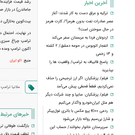
آخرین اخبار
جاماندن) در بازار ص
ترکیه و عراق دست به کار شدند؛ آغاز
بیت‌کوین به‌تازگی دوباره از مرز ۱۰۰ هزار دلار عبور کرد، اما در ۲۴ ساعت گذشته 
عصر صادرات نفت بدون هرمز؟/ کارت هرمز
در حال سوختن است؟
اردوغان فردا به عربستان سفر می‌کند
ترامپ چراغ سبزی به
انفجار اتوبوس در حومه دمشق/ ۲ کشته
اکنون ترامپ وعده دا
و ۱۳ زخمی
منبع:
اکو ایران
پاسخ قالیباف به ترامپ/ واقعیت ها را
بپذیرید
فیلم/ پزشکیان: اگر ارز ترجیحی را حذف
نمی‌کردیم، قطعاً قحطی پیش می‌آمد
ملانیا ترامپ
فیلم/ پزشکیان: سایپا و چند شرکت دیگر
هم مثل ایران‌خودرو واگذار می‌کنیم
ردمی K۱۰۰ پرو مکس با باتری غول‌پیکر
خبرهای مرتبط
و شارژ بی‌سیم روانه بازار می‌شود
بازگشت طوفانی ترام
سرپرستان خانوار بخوانند/ حساب این
توقف قیمت دلار د