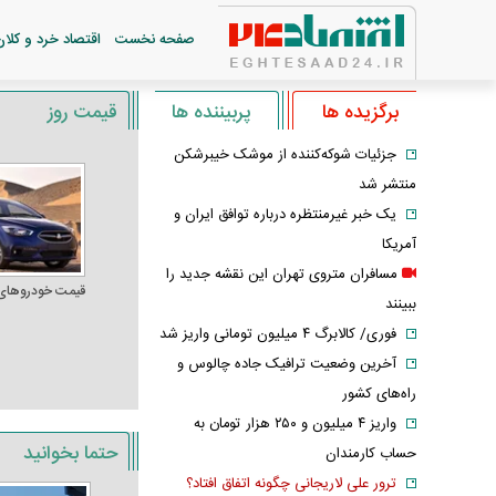
صفحه نخست
اقتصاد خرد و کلان
برگزیده ها
پربیننده ها
قیمت روز
جزئیات شوکه‌کننده از موشک خیبرشکن
منتشر شد
یک خبر غیرمنتظره درباره توافق ایران و
آمریکا
مسافران متروی تهران این نقشه جدید را
قیمت خودرو‌های
ببینند
فوری/ کالابرگ ۴ میلیون تومانی واریز شد
آخرین وضعیت ترافیک جاده چالوس و
راه‌های کشور
واریز ۴ میلیون و ۲۵۰ هزار تومان به
حتما بخوانید
حساب کارمندان
ترور علی لاریجانی چگونه اتفاق افتاد؟