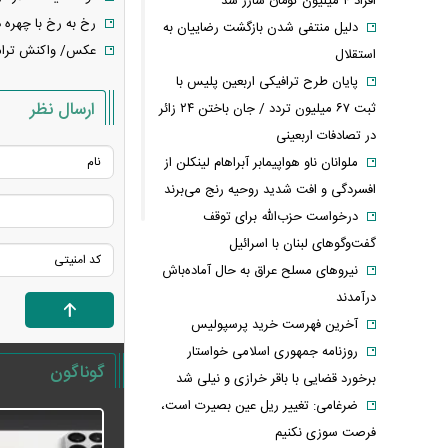
افراد ۴ میلیون تومان شارژ شد
رخ به رخ با چهره 
دلیل منتفی شدن بازگشت رضاییان به
عکس/ واکنش ترامپ به فیلت
استقلال
پایان طرح ترافیکی اربعین پلیس با
ارسال نظر
ثبت ۶۷ میلیون تردد / جان باختن ۲۴ زائر
در تصادفات اربعینی
ملوانان ناو هواپیمابر آبراهام لینکلن از
افسردگی و افت شدید روحیه رنج می‌برند
درخواست حزب‌الله برای توقف
گفت‌وگوهای لبنان با اسرائیل
نیروهای مسلح عراق به حال آماده‌باش
درآمدند
آخرین فهرست خرید پرسپولیس
روزنامه جمهوری اسلامی خواستار
گوناگون
برخورد قضایی با باقر خرازی و نیلی شد
ضرغامی: تغییر ریل عین بصیرت است،
فرصت سوزی نکنیم