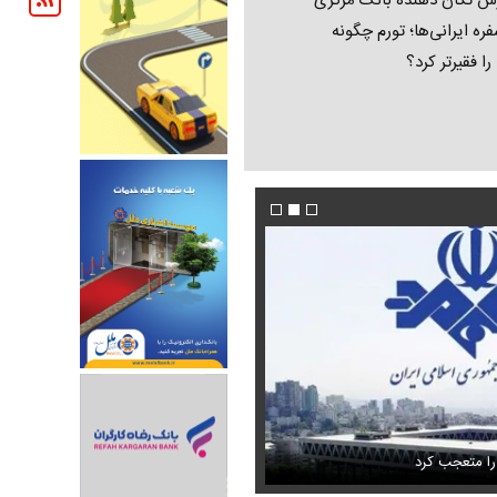
ش تکان‌ دهنده بانک مرکزی
فره ایرانی‌ها؛ تورم چگونه
 را فقیرتر کرد؟
فیلم/ پزشکیان: اگر ارز ترجیحی را حذف نمی‌کردی
دون GPS
را متعجب کرد
پیش می‌آمد
استایل جدید صابر ابر در فضای مجازی پرباز