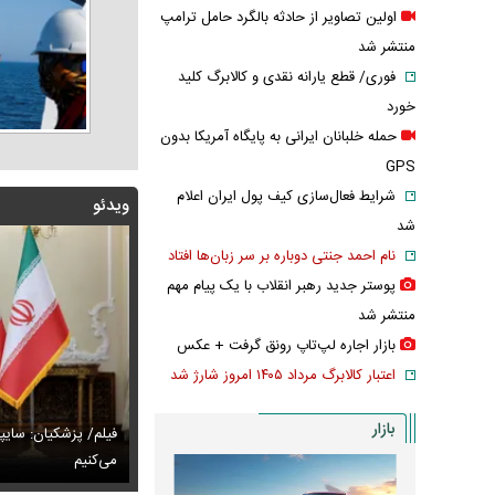
اولین تصاویر از حادثه بالگرد حامل ترامپ
منتشر شد
فوری/ قطع یارانه نقدی و کالابرگ کلید
خورد
حمله خلبانان ایرانی به پایگاه آمریکا بدون
GPS
شرایط فعال‌سازی کیف پول ایران اعلام
ویدئو
شد
نام احمد جنتی دوباره بر سر زبان‌ها افتاد
پوستر جدید رهبر انقلاب با یک پیام مهم
منتشر شد
بازار اجاره لپ‌تاپ رونق گرفت + عکس
اعتبار کالابرگ مرداد ۱۴۰۵ امروز شارژ شد
بازار
پزشکیان: اگر ارز ترجیحی را حذف نمی‌کردیم، قطعاً قحطی
فیلم/ پزشکیان: سایپ
ی‌آمد
تایل جدید صابر ابر در فضای مجازی پربازدید شد
می‌کنیم
عکس دیده‌نشده 