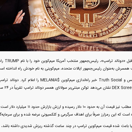
دید شد/ اولین
هجوم خودروسازان چینی به اروپا؛ آیا
واردات خودرو از منطق
 سیاسی + جدول
کارخانه‌های بحران‌زده نجات پیدا می‌کنند؟
داغی که بازار خودرو ر
چند روز ق
 همسرش به‌عنوان رئیس‌جمهور ایالات متحده، میم‌کوینی به نام خودش راه انداخته اس
ملانیا ترامپ در ایکس و Truth Social خبر راه‌اندازی م
در زمان نگارش این مطلب نیز قیمت آن به حدو
فند؛ قدرت تهدید
رونمایی از پوکو M ۸ پاور با باتری ۸۰۰۰
ه است که این رمزارز صرفاً برای اهداف سرگرمی و کلکسیونی عرضه شده و برای سرمایه
 است؟
میلی‌آمپرساعتی
رونمای