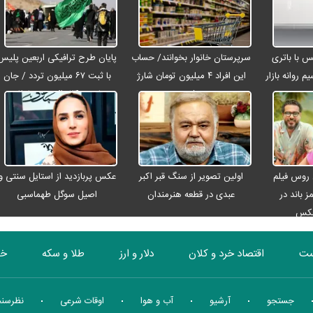
رو مکس با باتری
سرپرستان خانوار بخوانند/ حساب
پایان طرح ترافیکی اربعین پلیس
م روانه بازار
این افراد ۴ میلیون تومان شارژ
با ثبت ۶۷ میلیون تردد / جان
شد
باختن ۲۴ زائر در تصادفات
اربعینی
 روس فیلم
اولین تصویر از سنگ قبر اکبر
عکس پربازدید از استایل سنتی و
ز باند در
عبدی در قطعه هنرمندان
اصیل سوگل طهماسبی
عکس
ست
اقتصاد خرد و کلان
دلار و ارز
طلا و سکه
خو
بورس
انرژی
چندرسانه ای
منهای اقتصاد
جستجو
آرشیو
آب و هوا
اوقات شرعی
نظرسن