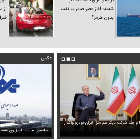
ترکیه و عراق دست به کار
گزار
شدند؛ آغاز عصر صادرات نفت
از س
بدون هرمز؟
فقرا
عکس
ا و چند شرکت دیگر هم مثل ایران‌خودرو واگذار
ظل‌السلطنه نوه ناصرالدین شاه در لباس دامادی
حمله خلبانان ایرانی به پایگاه آمریکا ب
سانسور عجیب تلویزیون همه 