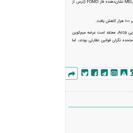
رشد قیمت فزاینده‌ای بودند. به گفته برخی کارشناسان، خریدوفروش عجیب کوین‌های TRUMP و MELANIA نشان‌دهنده فاز FOMO (ترس از
در نهایت، احتمال دارد در آینده این رمزارز با نوسان بیشتری مواجه شود. «جف دورمن»، مدیر ارشد اجرایی Arca، معتقد است عرضه میم‌کوین
حده نگران قوانین نظارتی بودند، اما
گزارش
خطا