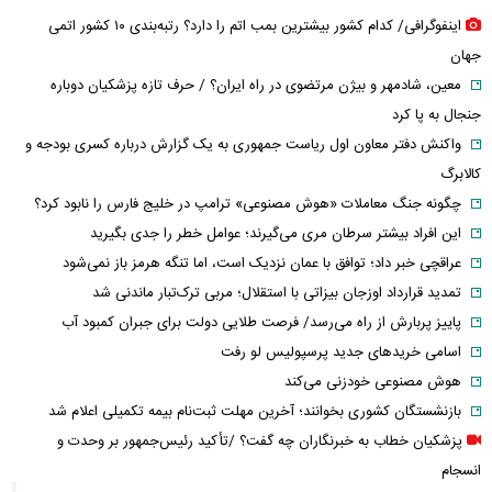
اینفوگرافی/ کدام کشور بیشترین بمب اتم را دارد؟ رتبه‌بندی ۱۰ کشور اتمی
جهان
معین، شادمهر و بیژن مرتضوی در راه ایران؟ / حرف تازه پزشکیان دوباره
جنجال به پا کرد
واکنش دفتر معاون اول ریاست جمهوری به یک گزارش درباره کسری بودجه و
کالابرگ
چگونه جنگ معاملات «هوش مصنوعی» ترامپ در خلیج فارس را نابود کرد؟
این افراد بیشتر سرطان مری می‌گیرند؛ عوامل خطر را جدی بگیرید
عراقچی خبر داد؛ توافق با عمان نزدیک است، اما تنگه هرمز باز نمی‌شود
تمدید قرارداد اوزجان بیزاتی با استقلال؛ مربی ترک‌تبار ماندنی شد
پاییز پربارش از راه می‌رسد/ فرصت طلایی دولت برای جبران کمبود آب
اسامی خریدهای جدید پرسپولیس لو رفت
هوش مصنوعی خودزنی می‌کند
بازنشستگان کشوری بخوانند؛ آخرین مهلت ثبت‌نام بیمه تکمیلی اعلام شد
پزشکیان خطاب به خبرنگاران چه گفت؟ /تأکید رئیس‌جمهور بر وحدت و
انسجام