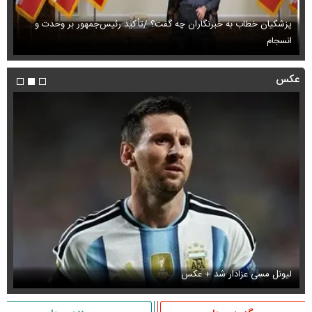
پزشکیان خطاب به خبرنگاران چه گفت؟ /تأکید رئیس‌جمهور بر وحدت و
انسجام
ای
عکس
لیونل مسی عزادار شد + عکس
جو