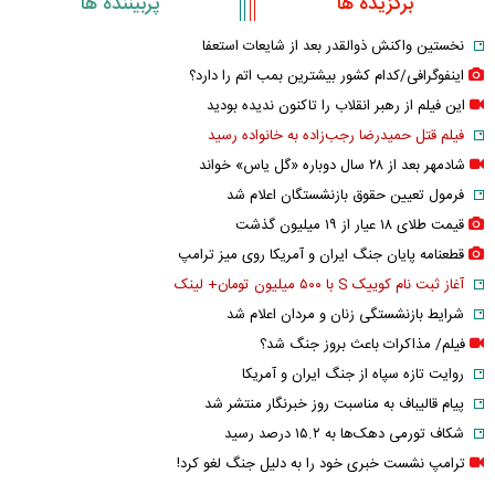
برگزیده ها
پربیننده ها
نخستین واکنش ذوالقدر بعد از شایعات استعفا
اینفوگرافی/کدام کشور بیشترین بمب اتم را دارد؟
این فیلم از رهبر انقلاب را تاکنون ندیده بودید
فیلم قتل حمیدرضا رجب‌زاده به خانواده رسید
شادمهر بعد از ۲۸ سال دوباره «گل یاس» خواند
فرمول تعیین حقوق بازنشستگان اعلام شد
قیمت طلای ۱۸ عیار از ۱۹ میلیون گذشت
قطعنامه پایان جنگ ایران و آمریکا روی میز ترامپ
آغاز ثبت نام کوییک S با ۵۰۰ میلیون تومان+ لینک
شرایط بازنشستگی زنان و مردان اعلام شد
فیلم/ مذاکرات باعث بروز جنگ شد؟
روایت تازه سپاه از جنگ ایران و آمریکا
پیام قالیباف به مناسبت روز خبرنگار منتشر شد
شکاف تورمی دهک‌ها به ۱۵.۲ درصد رسید
ترامپ نشست خبری خود را به دلیل جنگ لغو کرد!