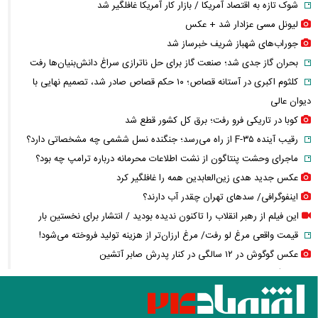
شوک تازه به اقتصاد آمریکا / بازار کار آمریکا غافلگیر شد
لیونل مسی عزادار شد + عکس
جوراب‌های شهباز شریف خبرساز شد
بحران گاز جدی شد؛ صنعت گاز برای حل ناترازی سراغ دانش‌بنیان‌ها رفت
کلثوم اکبری در آستانه قصاص؛ ۱۰ حکم قصاص صادر شد، تصمیم نهایی با
دیوان عالی
کوبا در تاریکی فرو رفت؛ برق کل کشور قطع شد
رقیب آینده F-۳۵ از راه می‌رسد؛ جنگنده نسل ششمی چه مشخصاتی دارد؟
ماجرای وحشت پنتاگون از نشت اطلاعات محرمانه درباره ترامپ چه بود؟
عکس جدید هدی زین‌العابدین همه را غافلگیر کرد
اینفوگرافی/ سدهای تهران چقدر آب دارند؟
این فیلم از رهبر انقلاب را تاکنون ندیده بودید / انتشار برای نخستین بار
قیمت واقعی مرغ لو رفت/ مرغ ارزان‌تر از هزینه تولید فروخته می‌شود!
عکس گوگوش در ۱۲ سالگی در کنار پدرش صابر آتشین
کالابرگ مرداد چه زمانی شارژ می‌شود؟ / تغییر زمان واریز اعتبار برخی
خانوارها به شهریور
واکنش جنجالی زیدآبادی به اظهارات محمدباقر خرازی درباره بی‌حجابی