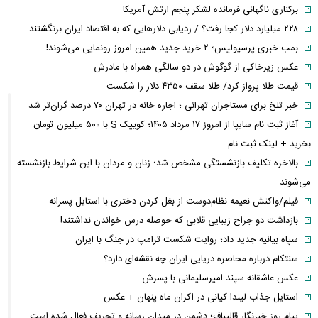
برکناری ناگهانی فرمانده لشکر پنجم ارتش آمریکا
۲۲۸ میلیارد دلار کجا رفت؟ / ردیابی دلارهایی که به اقتصاد ایران برنگشتند
بمب خبری پرسپولیس؛ ۲ خرید جدید همین امروز رونمایی می‌شوند!
عکس زیرخاکی از گوگوش در دو سالگی همراه با مادرش
قیمت طلا پرواز کرد/ طلا سقف ۴۳۵۰ دلار را شکست
خبر تلخ برای مستاجران تهرانی ؛ اجاره خانه در تهران ۷۰ درصد گران‌تر شد
آغاز ثبت نام سایپا از امروز ۱۷ مرداد ۱۴۰۵؛ کوییک S با ۵۰۰ میلیون تومان
بخرید + لینک ثبت نام
بالاخره تکلیف بازنشستگی مشخص شد؛ زنان و مردان با این شرایط بازنشسته
می‌شوند
فیلم/واکنش نعیمه نظام‌دوست از بغل کردن دختری با استایل پسرانه
بازداشت دو جراح زیبایی قلابی که حوصله درس خواندن نداشتند!
سپاه بیانیه جدید داد؛ روایت شکست ترامپ در جنگ با ایران
سنتکام درباره محاصره دریایی ایران چه نقشه‌ای دارد؟
عکس عاشقانه سپند امیرسلیمانی با پسرش
استایل جذاب لیندا کیانی در اکران ماه پنهان + عکس
پیام روز خبرنگار قالیباف؛ دشمن در میدان رسانه و تحریف فعال شده است