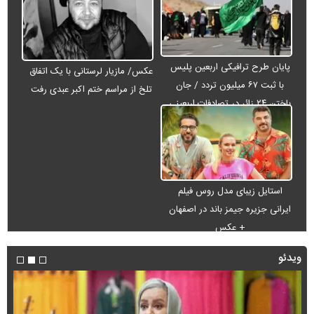
پایان طرح ترافیکی اربعین پلیس
عکس/ مازیار لرستانی با یک اتفاق
با ثبت ۶۷ میلیون تردد / جان
تلخ از مراسم ختم اکبر عبدی رفت
باختن ۲۴ زائر در تصادفات اربعینی
استایل زیبای مدل روس فیلم
ایرانی جزیره جیمز باند در اصفهان
+ عکس
ویدئو