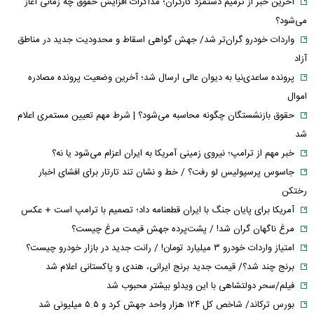
آخرین خبر از ترمیم دستمزد کارگران؛ مذاکرات افزایش حقوق چه زمانی آغاز
می‌شود؟
واردات خودرو گران‌تر شد/ جهش گواهی اسقاط و محدودیت جدید در مناطق
آزاد
پرونده ساعدی‌نیا به دیوان عالی ارسال شد؛ آخرین وضعیت پرونده مصادره
اموال
حقوق بازنشستگان چگونه محاسبه می‌شود؟ | شرط مهم تعیین مستمری اعلام
شد
خبر مهم از ترامپ؛ نیروی زمینی آمریکا به ایران اعزام می‌شود یا نه؟
جاسوس پرسپولیس لو رفت؟ / خط و نشان تند تارتار برای افشای اخبار
رختکن
آمریکا برای پایان جنگ با ایران قطعنامه داد؛ تصمیم با ترامپ است + عکس
مرغ ناگهان گران شد! / پشت‌پرده جهش قیمت مرغ چیست؟
امتیاز واردات خودرو ۳ میلیارد تومان! / رانت جدید در بازار خودرو چیست؟
برنج چند شد؟/ قیمت جدید برنج ایرانی، هندی و پاکستانی اعلام شد
فیلم/سحر دولتشاهی با این ویدئو بیشتر محبوب شد
بورس ترکاند/ شاخص کل ۱۲۴ هزار واحد جهش کرد و ۵.۵ میلیونی شد