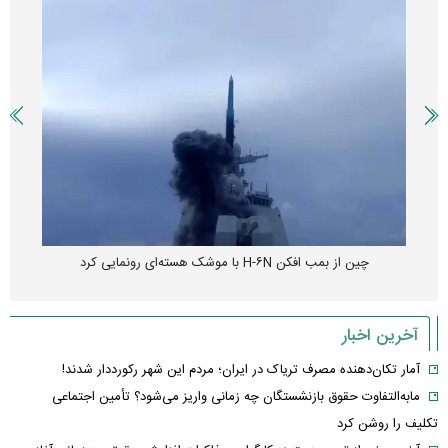
چین از بمب افکن H-۶N با موشک هسته‌ای رونمایی کرد
آخرین اخبار
آمار تکان‌دهنده مصرف تریاک در ایران؛ مردم این شهر رکورددار شدند!
مابه‌التفاوت حقوق بازنشستگان چه زمانی واریز می‌شود؟ تأمین اجتماعی
تکلیف را روشن کرد