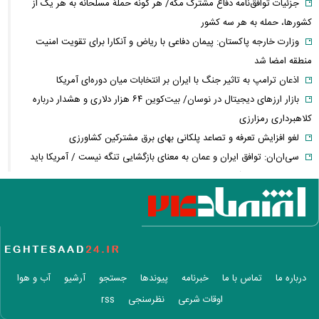
جزئیات توافق‌نامه دفاع مشترک مکه/ هر گونه حملهٔ مسلحانه به هر یک از
کشورها، حمله به هر سه کشور
وزارت خارجه پاکستان: پیمان دفاعی با ریاض و آنکارا برای تقویت امنیت
منطقه امضا شد
اذعان ترامپ به تاثیر جنگ با ایران بر انتخابات میان دوره‌ای آمریکا
بازار ارزهای دیجیتال در نوسان/ بیت‌کوین ۶۴ هزار دلاری و هشدار درباره
کلاهبرداری رمزارزی
لغو افزایش تعرفه و تصاعد پلکانی بهای برق مشترکین کشاورزی
سی‌ان‌ان: توافق ایران و عمان به معنای بازگشایی تنگه نیست / آمریکا باید
شروط بیشتری را برآورده کند
فعال‌سازی کیف پول ایران با یک کد دستوری/ انتقال وجه با شماره تلفن
همراه
فیلم/ سردار کوثری: جلسه بیت رهبری با اصرار شمخانی/ ماجرای غیبت سردار
رادان!
فوری/ جزئیات جدید از مذاکرات تنگه هرمز/ انطباق با حقوق بین‌الملل و
درباره ما
تماس با ما
خبرنامه
پیوندها
جستجو
آرشیو
آب و هوا
ممنوعیت عبور ناوهای آمریکا
اوقات شرعی
نظرسنجی
rss
سردار آزمون در استقلال؟ / ماجرای تماس بختیاری‌زاده با مهاجم تیم ملی