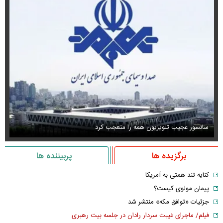
سانسور عجیب تلویزیون همه را متعجب کرد
اس
برگزیده ها
پربیننده ها
کنایه تند همتی به آمریکا
پیمان مولوی کیست؟
جزئیات «توافق مکه» منتشر شد
فیلم/ ماجرای غیبت سردار رادان در جلسه بیت رهبری