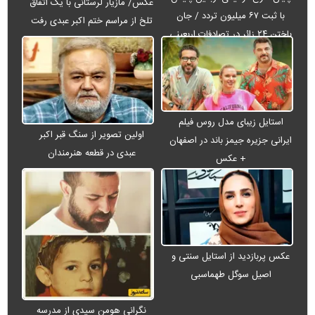
عکس/ مازیار لرستانی با یک اتفاق
با ثبت ۶۷ میلیون تردد / جان
تلخ از مراسم ختم اکبر عبدی رفت
باختن ۲۴ زائر در تصادفات اربعینی
استایل زیبای مدل روس فیلم
اولین تصویر از سنگ قبر اکبر
ایرانی جزیره جیمز باند در اصفهان
عبدی در قطعه هنرمندان
+ عکس
عکس پربازدید از استایل سنتی و
اصیل سوگل طهماسبی
نگرانی هومن سیدی از مدرسه