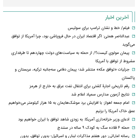
آخرین اخبار
فیلم/ خط و نشان ترامپ برای سوئیس
عبدالناصر همتی: اگر اقتصاد ایران در حال فروپاشی بود، چرا آمریکا از توافق
می‌گوید
پیمان مولوی کیست؟/ از حمله به سیاست‌های دولت چهاردهم تا طرفداری
مشروط از توافق با آمریکا
جزئیات «توافق مکه» منتشر شد؛ پیمان دفاعی سه‌جانبه ترکیه، عربستان و
پاکستان
رقم تاریخی اجارۀ کشتی برای انتقال نفت عراق به خارج از هرمز
نتایج آزمون مدارس سمپاد اعلام شد
امام‌ جمعه اهواز: با افزایش برد موشک‌هایمان به ۱۵ هزار کیلومتر می‌خواهیم
عمق خاک آمریکا را بزنیم
ادعای وزیر خزانه‌داری آمریکا: به زودی شاهد توافق با ایران خواهیم بود
حمله ۶ قلاده سگ به کودک ۹ ساله در سنندج
رسانه اماراتی: دور هفتم مذاکرات لبنان و اسرائیل؛ بدون توافق، بدون