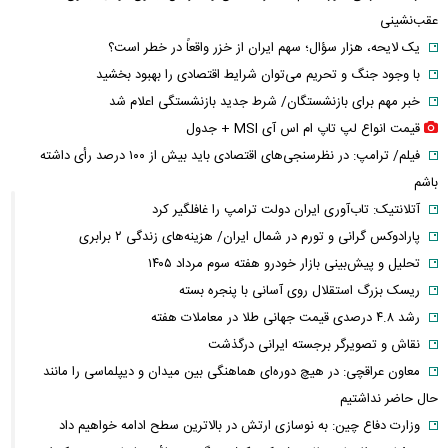
عقب‌نشینی
یک لایحه، هزار سؤال؛ سهم ایران از خزر واقعاً در خطر است؟
با وجود جنگ و تحریم می‌توان شرایط اقتصادی را بهبود بخشید
خبر مهم برای بازنشستگان/ شرط جدید بازنشستگی اعلام شد
قیمت انواع لپ تاپ ام اس آی MSI + جدول
فیلم/ ترامپ: در نظرسنجی‌های اقتصادی باید بیش از ۱۰۰ درصد رأی داشته
باشم
آتلانتیک: تاب‌آوری ایران دولت ترامپ را غافلگیر کرد
پارادوکس گرانی و تورم در شمال ایران/ هزینه‌های زندگی ۲ برابری
تحلیل و پیش‌بینی بازار خودرو هفته سوم مرداد ۱۴۰۵
ریسک بزرگ استقلال روی آسانی با پنجره بسته
رشد ۴.۸ درصدی قیمت جهانی طلا در معاملات هفته
نقاش و تصویرگر برجسته ایرانی درگذشت
معاون عراقچی: در هیچ دوره‌ای هماهنگی بین میدان و دیپلماسی را مانند
حال حاضر نداشتیم
وزارت دفاع چین: به نوسازی ارتش در بالاترین سطح ادامه خواهیم داد